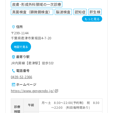
ご了
ら
み
皮膚･形成外科領域の一次診療
承く
は
ださ
真菌検査（顕微鏡検査）
脳波検査
認知症
肝生検
こ
無
い。
ち
料
もっと見る
ら
情
住所
報
〒299-1144
拡
掲
千葉県君津市東坂田4-7-20
充
載
の
情
地図で見る
お
報
申
の
最寄り駅
し
修
JR内房線【君津駅】徒歩5分
込
正
み
は
電話番号
は
こ
0439-52-2366
こ
ち
ち
ホームページ
ら
ら
https://www.gengendo.jp/
そ
の
月～土 8:30～22:00(予約制) 祝 8:30
午前
他
診療
～22:00 (科目毎時間あり)
の
時間