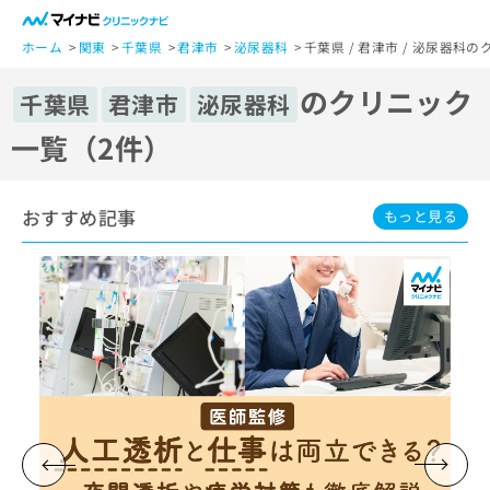
一
般
ホーム
関東
千葉県
君津市
泌尿器科
千葉県 / 君津市 / 泌尿器科
ユ
のクリニック
ー
千葉県
君津市
泌尿器科
ザ
一覧（2件）
ー
の
方
おすすめ記事
は
もっと見る
こ
ち
ら
医
マ
療
イ
関
ナ
係
ビ
者
ク
の
リ
方
ニ