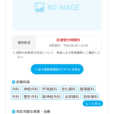
出
稿
クリ
資
稿
ニッ
の
料
クナ
の
お
の
ビサ
お
問
ご
イト
問
い
請
への
い
合
お問
求
合
合せ
わ
は
フォ
わ
せ
こ
診療受付時間外
ーム
せ
受付状況
は
ち
とな
次回受付：今日の8:30～22:00
は
こ
ら
りま
こ
実際の診療受付状況について、事前に必ず医療機関にご確認くだ
ち
す。
さい。
ち
ら
クリ
無
ら
ニッ
料
クの
玄々堂君津病院のクチコミを見る
資
情
予
料
報
約・
の
症状
拡
診療科目
のご
ご
充
相談
内科
神経内科
呼吸器科
消化器科
循環器科
請
の
など
求
お
外科
整形外科
脳神経外科
泌尿器科
放射線科
はで
は
申
きま
もっと見る
こ
せん
し
ので
ち
込
対応可能な疾患・治療