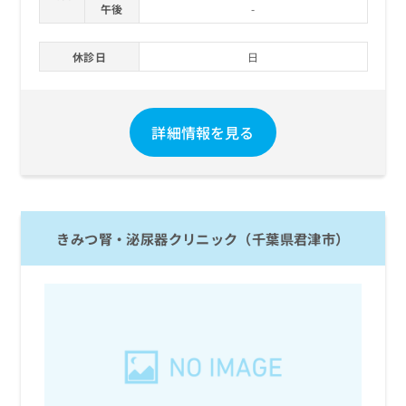
午後
-
お
問
い
休診日
日
合
わ
せ
は
詳細情報を見る
こ
ち
ら
きみつ腎・泌尿器クリニック（千葉県君津市）