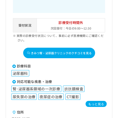
診療受付時間外
受付状況
次回受付：今日の9:00～12:30
実際の診療受付状況について、事前に必ず医療機関にご確認くだ
さい。
きみつ腎・泌尿器クリニックのクチコミを見る
診療科目
泌尿器科
対応可能な疾患・治療
腎･泌尿器系領域の一次診療
膀胱鏡検査
尿失禁の治療
夜尿症の治療
CT撮影
もっと見る
住所