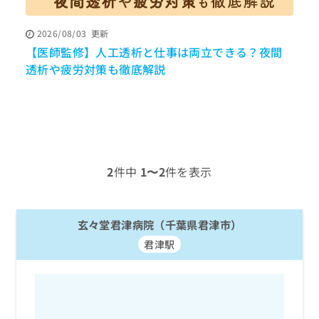
ッ
は
ク
こ
2026/08/03
更新
ナ
ち
【医師監修】人工透析と仕事は両立できる？夜間
ビ
ら
に
透析や疲労対策も徹底解説
関
広
す
広
告
る
告
代
お
出
理
問
稿
店
い
の
合
の
お
2
件中
1〜2
件を表示
わ
方
問
せ
い
は
は
合
こ
こ
玄々堂君津病院（千葉県君津市）
わ
ち
ち
せ
ら
君津駅
ら
は
こ
こち
ち
広
らは
広
ら
告
マイ
告
出
ナビ