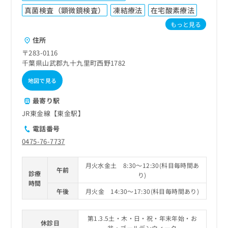
ご了
ら
み
承く
真菌検査（顕微鏡検査）
凍結療法
在宅酸素療法
は
ださ
もっと見る
こ
無
い。
ち
料
住所
ら
情
〒283-0116
報
千葉県山武郡九十九里町西野1782
拡
掲
充
載
地図で見る
の
情
お
報
最寄り駅
申
の
JR東金線【東金駅】
し
修
込
電話番号
正
み
は
0475-76-7737
は
こ
こ
ち
月火水金土 8:30～12:30(科目毎時間あ
ち
午前
ら
診療
り)
ら
時間
午後
月火金 14:30～17:30(科目毎時間あり)
そ
の
他
第1.3.5土・木・日・祝・年末年始・お
休診日
の
盆・ゴールデンウィーク