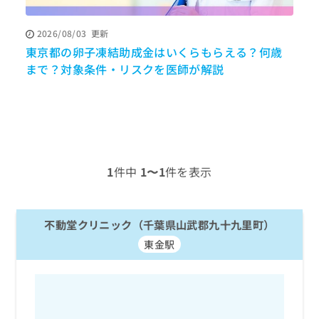
ッ
は
ク
こ
2026/08/03
更新
ナ
ち
東京都の卵子凍結助成金はいくらもらえる？何歳
ビ
ら
に
まで？対象条件・リスクを医師が解説
関
広
す
広
告
る
告
代
お
出
理
問
稿
店
い
の
合
の
お
1
件中
1〜1
件を表示
わ
方
問
せ
い
は
は
合
こ
こ
不動堂クリニック（千葉県山武郡九十九里町）
わ
ち
ち
せ
ら
東金駅
ら
は
こ
こち
ち
広
らは
広
ら
告
マイ
告
出
ナビ