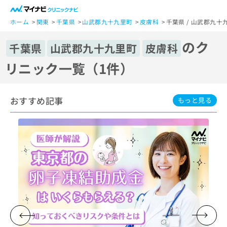
一
般
ホーム
関東
千葉県
山武郡九十九里町
皮膚科
千葉県 / 山武郡九十
ユ
のク
ー
千葉県
山武郡九十九里町
皮膚科
ザ
リニック一覧（1件）
ー
の
方
おすすめ記事
は
もっと見る
こ
ち
ら
医
マ
療
イ
関
ナ
係
ビ
者
ク
の
リ
方
ニ