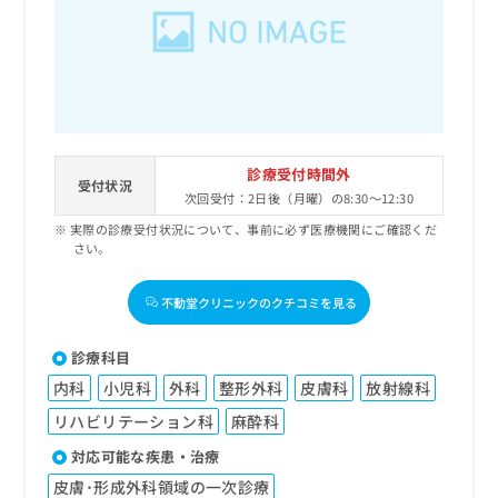
出
稿
クリ
資
稿
ニッ
の
料
クナ
の
お
の
ビサ
お
問
ご
イト
問
い
請
への
い
合
お問
求
合
合せ
わ
は
フォ
わ
せ
こ
診療受付時間外
ーム
せ
受付状況
は
ち
とな
次回受付：2日後（月曜）の8:30～12:30
は
こ
ら
りま
こ
実際の診療受付状況について、事前に必ず医療機関にご確認くだ
ち
す。
さい。
ち
ら
クリ
無
ら
ニッ
料
クの
不動堂クリニックのクチコミを見る
資
情
予
料
報
約・
の
症状
拡
診療科目
のご
ご
充
相談
内科
小児科
外科
整形外科
皮膚科
放射線科
請
の
など
求
お
リハビリテーション科
麻酔科
はで
は
申
きま
対応可能な疾患・治療
こ
せん
し
ので
ち
込
皮膚･形成外科領域の一次診療