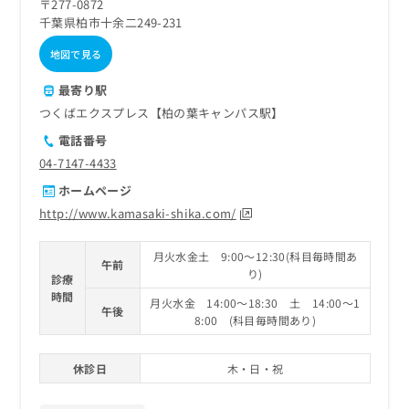
〒277-0872
千葉県柏市十余二249-231
地図で見る
最寄り駅
つくばエクスプレス【柏の葉キャンパス駅】
電話番号
04-7147-4433
ホームページ
http://www.kamasaki-shika.com/
月火水金土 9:00～12:30(科目毎時間あ
午前
り)
診療
時間
月火水金 14:00～18:30 土 14:00～1
午後
8:00 (科目毎時間あり)
休診日
木・日・祝