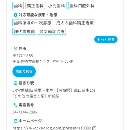
歯科
矯正歯科
小児歯科
歯科口腔外科
対応可能な疾患・治療
歯科領域の一次診療
成人の歯科矯正治療
埋伏歯抜歯
顎関節症治療
もっと見る
住所
〒277-0855
千葉県柏市南柏1-2-2 中村ビル4F
地図で見る
最寄り駅
JR常磐線(日暮里～水戸)【南柏駅】西口徒歩1分
その他の最寄り駅
新柏駅
電話番号
04-7144-0896
ホームページ
https://xn--dckudrdg.com/presses/110092