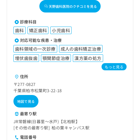
天野歯科医院のクチコミを見る
診療科目
歯科
矯正歯科
小児歯科
対応可能な疾患・治療
歯科領域の一次診療
成人の歯科矯正治療
埋伏歯抜歯
顎関節症治療
漢方薬の処方
もっと見る
住所
〒277-0827
千葉県柏市松葉町3-22-18
地図で見る
最寄り駅
JR常磐線(日暮里～水戸)【北柏駅】
その他の最寄り駅
柏の葉キャンパス駅
電話番号