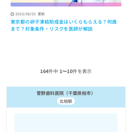
ッ
は
ク
こ
2026/08/03
更新
ナ
ち
東京都の卵子凍結助成金はいくらもらえる？何歳
寝
ビ
ら
に
まで？対象条件・リスクを医師が解説
関
広
す
広
告
る
告
代
お
出
理
問
稿
店
い
の
合
の
お
164
件中
1〜10
件を表示
わ
方
問
せ
い
は
は
合
こ
こ
菅野歯科医院（千葉県柏市）
わ
ち
ち
せ
ら
北柏駅
ら
は
こ
こち
ち
広
らは
広
ら
告
マイ
告
出
ナビ