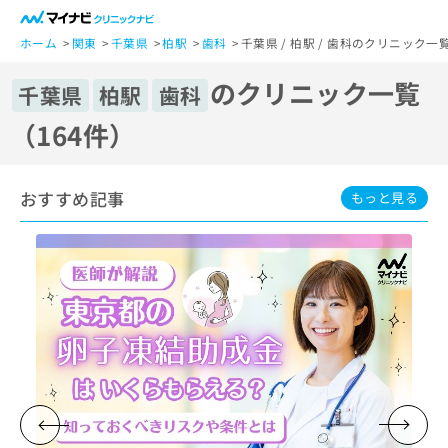
一
般
ホーム
関東
千葉県
柏駅
歯科
千葉県 / 柏駅 / 歯科のクリニック一
ユ
のクリニック一覧
ー
千葉県
柏駅
歯科
ザ
（164件）
ー
の
方
おすすめ記事
は
もっと見る
こ
ち
ら
医
マ
療
イ
関
ナ
係
ビ
者
ク
の
リ
方
ニ