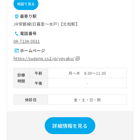
ご了
ら
み
地図で見る
承く
は
ださ
こ
最寄り駅
無
い。
ち
料
JR常磐線(日暮里～水戸)【北柏駅】
ら
情
電話番号
報
04-7134-0011
拡
掲
充
載
ホームページ
の
情
https://sugano.cs2.jp/yoyaku/
お
報
申
の
し
午前
月～木 8:30～11:30
修
診療
込
正
時間
午後
-
み
は
は
こ
こ
ち
休診日
金・土・日・祝
ち
ら
ら
そ
詳細情報を見る
の
他
の