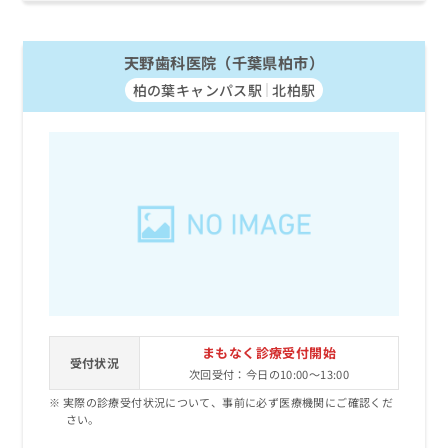
お
問
い
天野歯科医院（千葉県柏市）
合
柏の葉キャンパス駅
北柏駅
わ
せ
は
こ
ち
ら
まもなく診療受付開始
受付状況
次回受付：今日の10:00～13:00
実際の診療受付状況について、事前に必ず医療機関にご確認くだ
さい。