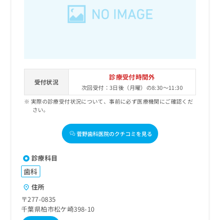
出
稿
クリ
資
稿
ニッ
の
料
クナ
の
お
の
ビサ
お
問
ご
イト
問
い
請
への
い
合
お問
求
合
合せ
わ
は
フォ
わ
せ
こ
診療受付時間外
ーム
せ
受付状況
は
ち
とな
次回受付：3日後（月曜）の8:30～11:30
は
こ
ら
りま
こ
実際の診療受付状況について、事前に必ず医療機関にご確認くだ
ち
す。
さい。
ち
ら
クリ
無
ら
ニッ
料
クの
菅野歯科医院のクチコミを見る
資
情
予
料
報
約・
の
症状
拡
診療科目
のご
ご
充
相談
歯科
請
の
など
求
お
住所
はで
は
申
きま
〒277-0835
こ
せん
し
千葉県柏市松ケ崎398-10
ので
ち
込