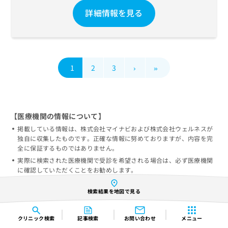
詳細情報を見る
1
2
3
›
»
【医療機関の情報について】
掲載している情報は、株式会社マイナビおよび株式会社ウェルネスが
独自に収集したものです。正確な情報に努めておりますが、内容を完
全に保証するものではありません。
実際に検索された医療機関で受診を希望される場合は、必ず医療機関
に確認していただくことをお勧めします。
当サービスによって生じた損害について、株式会社マイナビ及び株式
会社ウェルネスではその賠償の責任を一切負わないものとします。
検索結果を地図で見る
情報の誤りを発見された方は
掲載情報の修正依頼フォーム
からご連
絡をいただければ幸いです。
クリニック
検索
記事検索
お問い合わせ
メニュー