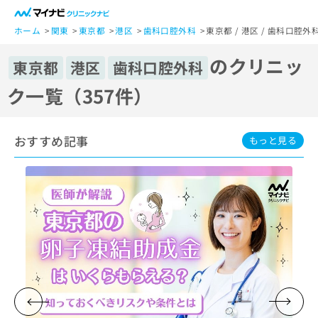
一
般
ホーム
関東
東京都
港区
歯科口腔外科
東京都 / 港区 / 歯科口腔
ユ
のクリニッ
ー
東京都
港区
歯科口腔外科
ザ
ク一覧（357件）
ー
の
方
おすすめ記事
は
もっと見る
こ
ち
ら
医
マ
療
イ
関
ナ
係
ビ
者
ク
の
リ
方
ニ