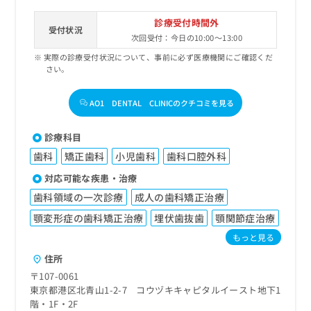
診療受付時間外
受付状況
次回受付：今日の10:00～13:00
実際の診療受付状況について、事前に必ず医療機関にご確認くだ
さい。
AO1 DENTAL CLINICのクチコミを見る
診療科目
歯科
矯正歯科
小児歯科
歯科口腔外科
対応可能な疾患・治療
歯科領域の一次診療
成人の歯科矯正治療
顎変形症の歯科矯正治療
埋伏歯抜歯
顎関節症治療
もっと見る
住所
〒107-0061
東京都港区北青山1-2-7 コウヅキキャピタルイースト地下1
階・1F・2F