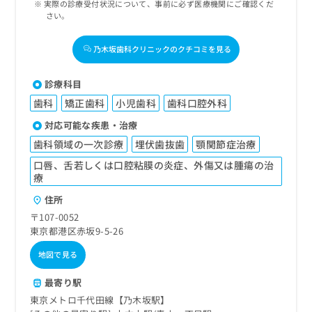
実際の診療受付状況について、事前に必ず医療機関にご確認くだ
さい。
乃木坂歯科クリニックのクチコミを見る
診療科目
歯科
矯正歯科
小児歯科
歯科口腔外科
対応可能な疾患・治療
歯科領域の一次診療
埋伏歯抜歯
顎関節症治療
口唇、舌若しくは口腔粘膜の炎症、外傷又は腫瘍の治
療
住所
〒107-0052
東京都港区赤坂9-5-26
地図で見る
最寄り駅
東京メトロ千代田線【乃木坂駅】