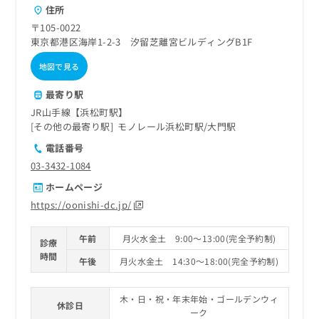
住所
〒105-0022
東京都港区海岸1-2-3 汐留芝離宮ビルディングB1F
地図で見る
最寄り駅
JR山手線【浜松町駅】
その他の最寄り駅
モノレール浜松町駅
大門駅
電話番号
03-3432-1084
ホームページ
https://oonishi-dc.jp/
午前
月火水金土 9:00～13:00(完全予約制)
診療
時間
午後
月火水金土 14:30～18:00(完全予約制)
木・日・祝・年末年始・ゴールデンウィ
休診日
ーク