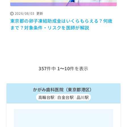
ッ
は
ク
こ
2026/08/03
更新
ナ
ち
東京都の卵子凍結助成金はいくらもらえる？何歳
ビ
ら
に
まで？対象条件・リスクを医師が解説
関
広
す
広
告
る
告
代
お
出
理
問
稿
店
い
の
合
の
お
357
件中
1〜10
件を表示
わ
方
問
せ
い
は
は
合
こ
こ
かがみ歯科医院（東京都港区）
わ
ち
ち
せ
ら
高輪台駅
白金台駅
品川駅
ら
は
こ
こち
ち
広
らは
広
ら
告
マイ
告
出
ナビ