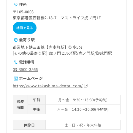
住所
〒105-0003
東京都港区西新橋2-18-7 マストライフ虎ノ門1F
地図で見る
最寄り駅
都営地下鉄三田線【内幸町駅】徒歩5分
その他の最寄り駅
虎ノ門ヒルズ駅
虎ノ門駅
御成門駅
電話番号
03-3500-3566
ホームページ
https://www.takashima-dental.com/
午前
月～金 9:30～13:30(予約制)
診療
時間
午後
月～金 14:30～20:00(予約制)
休診日
土・日・祝・年末年始