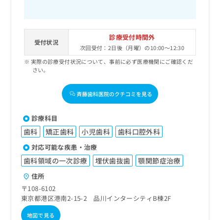
診療受付時間外
受付状況
次回受付：2日後（月曜）の10:00～12:30
実際の診療受付状況について、事前に必ず医療機関にご確認くだ
さい。
斉藤歯科医院のクチコミを見る
診療科目
歯科
矯正歯科
小児歯科
歯科口腔外科
対応可能な疾患・治療
歯科領域の一次診療
埋伏歯抜歯
顎関節症治療
住所
〒108-6102
東京都港区港南2-15-2 品川インターシティB棟2F
地図で見る