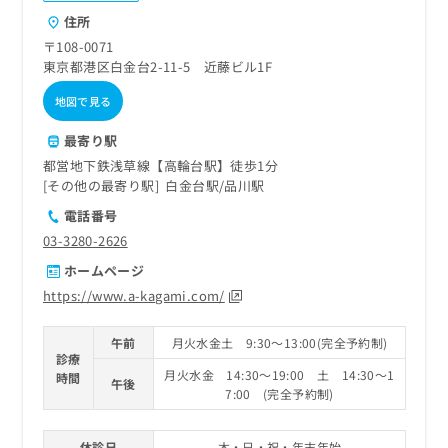
ご了
ら
み
承く
住所
は
ださ
〒108-0071
こ
無
い。
東京都港区白金台2-11-5 近藤ビル1F
ち
料
ら
情
地図で見る
報
拡
掲
最寄り駅
充
載
都営地下鉄浅草線【高輪台駅】徒歩1分
の
情
その他の最寄り駅
白金台駅
品川駅
お
報
申
の
電話番号
し
修
03-3280-2626
込
正
ホームページ
み
は
は
こ
https://www.a-kagami.com/
こ
ち
ち
ら
午前
月火水金土 9:30～13:00(完全予約制)
ら
診療
月火水金 14:30～19:00 土 14:30～1
時間
そ
午後
7:00 (完全予約制)
の
他
の
休診日
木・日・祝・年末年始