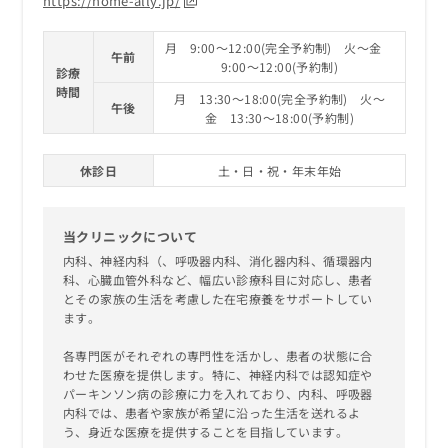
https://home-ally.jp/
お
問
月 9:00～12:00(完全予約制) 火～金
い
午前
9:00～12:00(予約制)
合
診療
時間
わ
月 13:30～18:00(完全予約制) 火～
午後
せ
金 13:30～18:00(予約制)
は
こ
休診日
土・日・祝・年末年始
ち
ら
当クリニックについて
内科、神経内科（、呼吸器内科、消化器内科、循環器内
科、心臓血管外科など、幅広い診療科目に対応し、患者
とその家族の生活を考慮した在宅療養をサポートしてい
ます。
各専門医がそれぞれの専門性を活かし、患者の状態に合
わせた医療を提供します。特に、神経内科では認知症や
パーキンソン病の診療に力を入れており、内科、呼吸器
内科では、患者や家族が希望に沿った生活を送れるよ
う、身近な医療を提供することを目指しています。