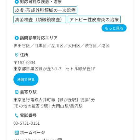
ご了
対応可能な疾患・治療
ら
み
承く
は
皮膚･形成外科領域の一次診療
ださ
こ
無
い。
真菌検査（顕微鏡検査）
アトピー性皮膚炎の治療
ち
料
ら
もっと見る
情
報
訪問診療対応エリア
拡
掲
世田谷区／目黒区／品川区／大田区／渋谷区／港区
充
載
の
住所
情
お
報
〒152-0034
申
の
東京都目黒区緑が丘3-1-7 セトル緑が丘1F
し
修
込
地図で見る
正
み
は
は
最寄り駅
こ
こ
ち
東京急行電鉄大井町線【緑が丘駅】徒歩1分
ち
ら
その他の最寄り駅
大岡山駅
奥沢駅
ら
電話番号
そ
03-5731-0151
の
他
ホームページ
の