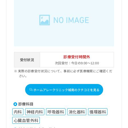
出
稿
クリ
資
稿
ニッ
の
料
クナ
の
お
の
ビサ
お
問
ご
イト
問
い
請
への
い
合
お問
求
合
合せ
わ
は
フォ
わ
せ
こ
ーム
せ
は
ち
とな
は
こ
ら
りま
診療受付時間外
こ
ち
受付状況
す。
次回受付：今日の9:00～12:00
ち
ら
クリ
無
ら
ニッ
実際の診療受付状況について、事前に必ず医療機関にご確認くだ
料
クの
さい。
資
情
予
料
報
約・
の
症状
ホームアレークリニック城南のクチコミを見る
拡
のご
ご
充
相談
請
の
診療科目
など
求
お
はで
内科
神経内科
呼吸器科
消化器科
循環器科
は
申
きま
こ
せん
し
心臓血管外科
ので
ち
込