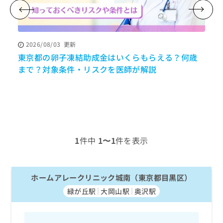
ッ
は
ク
こ
ナ
ち
ビ
ら
2026/08/03
更新
に
関
東京都の卵子凍結助成金はいくらもらえる？何歳
広
す
広
まで？対象条件・リスクを医師が解説
告
る
告
代
お
出
理
問
稿
店
い
の
合
の
お
わ
方
問
せ
い
は
1
件中
1〜1
件を表示
は
合
こ
こ
わ
ち
ち
せ
ら
ら
は
ホームアレークリニック城南（東京都目黒区）
こ
緑が丘駅
大岡山駅
奥沢駅
こち
ち
広
らは
広
ら
告
マイ
告
出
ナビ