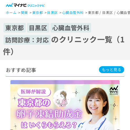
一
般
ホーム
関東
東京都
目黒区
心臓血管外科
東京都 / 目黒区 / 心臓
ユ
ー
東京都
目黒区
心臓血管外科
ザ
のクリニック一覧（1
訪問診療：対応
ー
の
件）
方
は
こ
おすすめ記事
もっと見る
ち
ら
医
マ
療
イ
関
ナ
係
ビ
者
ク
の
リ
方
ニ