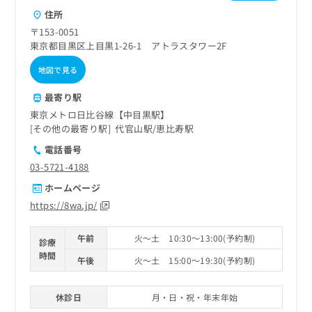
住所
〒153-0051
東京都目黒区上目黒1-26-1 アトラスタワー2F
地図で見る
最寄り駅
東京メトロ日比谷線【中目黒駅】
その他の最寄り駅
代官山駅
恵比寿駅
電話番号
03-5721-4188
ホームページ
https://8wa.jp/
午前
火～土 10:30～13:00(予約制)
診療
時間
午後
火～土 15:00～19:30(予約制)
休診日
月・日・祝・年末年始