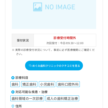
出
稿
クリ
資
稿
ニッ
の
料
クナ
の
お
の
ビサ
お
問
ご
イト
問
い
請
への
い
合
お問
求
合
合せ
わ
は
フォ
わ
せ
こ
診療受付時間外
ーム
せ
受付状況
は
ち
とな
次回受付：今日の9:30～12:00
は
こ
ら
りま
こ
実際の診療受付状況について、事前に必ず医療機関にご確認くだ
ち
す。
さい。
ち
ら
クリ
無
ら
ニッ
料
クの
めぐみ歯科クリニックのクチコミを見る
資
情
予
料
報
約・
の
症状
拡
診療科目
のご
ご
充
相談
歯科
矯正歯科
小児歯科
歯科口腔外科
請
の
など
求
お
対応可能な疾患・治療
はで
は
申
きま
歯科領域の一次診療
成人の歯科矯正治療
こ
せん
し
ので
ち
込
住所