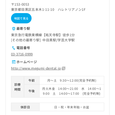
ご了
ら
み
〒153-0053
承く
は
ださ
東京都目黒区五本木1-11-10 ハレトリアノン1F
こ
無
い。
ち
地図で見る
料
ら
情
最寄り駅
報
拡
掲
東京急行電鉄東横線【祐天寺駅】徒歩1分
充
載
その他の最寄り駅
中目黒駅
学芸大学駅
の
情
電話番号
お
報
03-3716-0999
申
の
し
修
ホームページ
込
正
http://www.megumi-dental.jp
み
は
は
こ
こ
午前
月～土 9:30～12:00(完全予約制)
ち
診療
ち
ら
月火木金 14:00～21:00 水 14:00～1
時間
ら
午後
9:00 土 14:00～17:00 (完全予約制)
そ
の
休診日
日・祝・年末年始・お盆
他
の