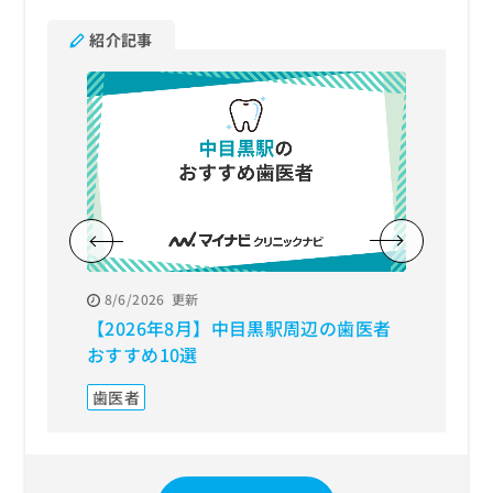
紹介記事
8/6/2026
更新
8/3/20
【2026年8月】中目黒駅周辺の歯医者
【202
おすすめ10選
療にお
歯医者
セラミ