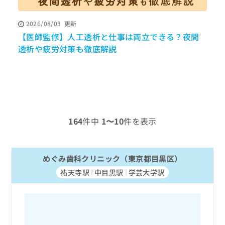
ッ
は
ク
こ
2026/08/03
更新
ナ
ち
【医師監修】人工透析と仕事は両立できる？夜間
ビ
P
ら
に
透析や疲労対策も徹底解説
関
広
す
広
告
る
告
代
お
出
理
問
稿
店
い
の
合
の
お
164
件中
1〜10
件を表示
わ
方
問
せ
い
は
は
合
こ
こ
めぐみ歯科クリニック（東京都目黒区）
わ
ち
ち
せ
ら
祐天寺駅
中目黒駅
学芸大学駅
ら
は
こ
こち
ち
広
らは
広
ら
告
マイ
告
出
ナビ