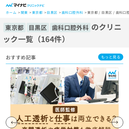
一
般
ホーム
関東
東京都
目黒区
歯科口腔外科
東京都 / 目黒区 / 歯科
ユ
のクリニ
ー
東京都
目黒区
歯科口腔外科
ザ
ック一覧（164件）
ー
の
方
おすすめ記事
は
もっと見る
こ
ち
ら
医
マ
療
イ
関
ナ
係
ビ
者
ク
の
リ
方
ニ