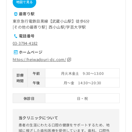
地図で見る
最寄り駅
東京急行電鉄目黒線【武蔵小山駅】徒歩6分
その他の最寄り駅
西小山駅
学芸大学駅
電話番号
03-3794-4182
ホームページ
https://heiwadouri-dc.com/
午前
月火木金土 9:30～13:00
診療
時間
午後
月～金 14:30～20:30
休診日
日・祝
当クリニックについて
患者の生涯にわたる口腔の健康をサポートするため、地
域に根ざした歯科医療を提供しています。歯科、口腔外