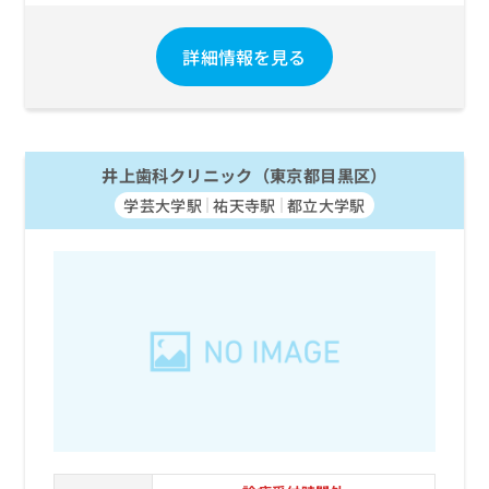
お
問
詳細情報を見る
い
合
わ
せ
は
こ
井上歯科クリニック（東京都目黒区）
ち
学芸大学駅
祐天寺駅
都立大学駅
ら