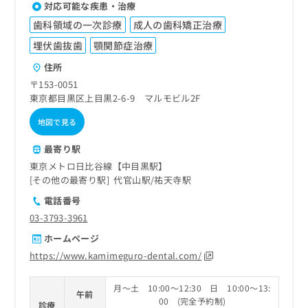
対応可能な疾患・治療
歯科領域の一次診療
成人の歯科矯正治療
埋伏歯抜歯
顎関節症治療
住所
〒153-0051
東京都目黒区上目黒2-6-9 マルモビル2F
地図で見る
最寄り駅
東京メトロ日比谷線【中目黒駅】
その他の最寄り駅
代官山駅
祐天寺駅
電話番号
03-3793-3961
ホームページ
https://www.kamimeguro-dental.com/
月～土 10:00～12:30 日 10:00～13:
午前
00 (完全予約制)
診療