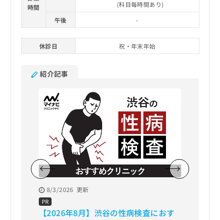
(科目毎時間あり)
時間
午後
-
休診日
祝・年末年始
紹介記事
8/3/2026
更新
8/3/20
【202
PR
【2026年8月】渋谷の性病検査におす
査にお