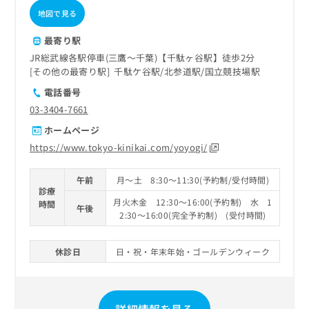
地図で見る
最寄り駅
JR総武線各駅停車(三鷹～千葉)【千駄ヶ谷駅】徒歩2分
その他の最寄り駅
千駄ケ谷駅
北参道駅
国立競技場駅
電話番号
03-3404-7661
ホームページ
https://www.tokyo-kinikai.com/yoyogi/
午前
月～土 8:30～11:30(予約制/受付時間)
診療
月火木金 12:30～16:00(予約制) 水 1
時間
午後
2:30～16:00(完全予約制) (受付時間)
休診日
日・祝・年末年始・ゴールデンウィーク
詳細情報を見る