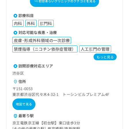
初台あらいクリニックのクチコミを見る
診療科目
内科
外科
肛門科
対応可能な疾患・治療
皮膚･形成外科領域の一次診療
禁煙指導（ニコチン依存症管理）
人工肛門の管理
もっと見る
訪問診療対応エリア
渋谷区
住所
〒151-0053
東京都渋谷区代々木4-32-1 トーシンビルプレミアム4F
地図で見る
最寄り駅
京王電鉄京王線【初台駅】東口徒歩3分
その他の最寄り駅
参宮橋駅
南新宿駅