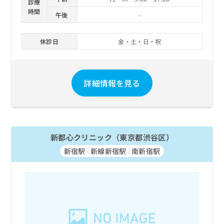
診療
お
時間
午後
-
問
い
合
休診日
金・土・日・祝
わ
せ
は
こ
詳細情報を見る
ち
ら
新都心クリニック（東京都渋谷区）
新宿駅
新線新宿駅
南新宿駅