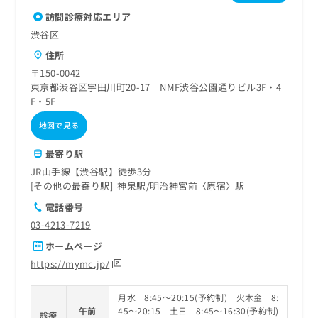
訪問診療対応エリア
渋谷区
住所
〒150-0042
東京都渋谷区宇田川町20-17 NMF渋谷公園通りビル3F・4
F・5F
地図で見る
最寄り駅
JR山手線【渋谷駅】徒歩3分
その他の最寄り駅
神泉駅
明治神宮前〈原宿〉駅
電話番号
03-4213-7219
ホームページ
https://mymc.jp/
月水 8:45～20:15(予約制) 火木金 8:
午前
45～20:15 土日 8:45～16:30(予約制)
診療