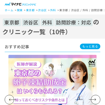
一
般
ホーム
関東
東京都
渋谷区
外科
東京都 / 渋谷区 / 外科 / 訪問
ユ
の
ー
東京都
渋谷区
外科
訪問診療：対応
ザ
クリニック一覧（10件）
ー
の
方
おすすめ記事
は
もっと見る
こ
ち
ら
医
マ
療
イ
関
ナ
係
ビ
者
ク
の
リ
方
ニ