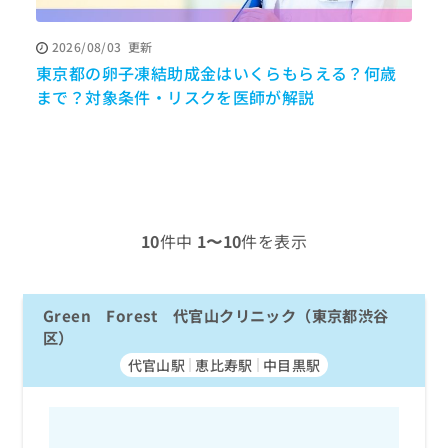
ッ
は
ク
こ
2026/08/03
更新
ナ
ち
東京都の卵子凍結助成金はいくらもらえる？何歳
ビ
ら
に
まで？対象条件・リスクを医師が解説
関
広
す
広
告
る
告
代
お
出
理
問
稿
店
い
の
合
の
お
10
件中
1〜10
件を表示
わ
方
問
せ
い
は
は
合
こ
こ
Green Forest 代官山クリニック（東京都渋谷
わ
ち
ち
せ
区）
ら
ら
は
代官山駅
恵比寿駅
中目黒駅
こ
こち
ち
広
らは
広
ら
告
マイ
告
出
ナビ