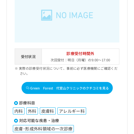
出
稿
クリ
資
稿
ニッ
の
料
クナ
の
お
の
ビサ
お
問
ご
イト
問
い
請
への
い
合
お問
求
合
合せ
わ
は
フォ
わ
せ
こ
ーム
せ
は
ち
とな
診療受付時間外
は
こ
受付状況
ら
りま
次回受付：明日（月曜）の9:00～17:00
こ
ち
す。
ち
ら
クリ
実際の診療受付状況について、事前に必ず医療機関にご確認くだ
無
ら
ニッ
さい。
料
クの
資
情
予
料
Green Forest 代官山クリニックのクチコミを見る
報
約・
の
症状
拡
のご
ご
充
診療科目
相談
請
の
など
内科
外科
皮膚科
アレルギー科
求
お
はで
は
申
きま
対応可能な疾患・治療
こ
せん
し
皮膚･形成外科領域の一次診療
ので
ち
込