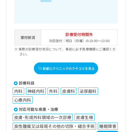
診療受付時間外
受付状況
次回受付：明日（月曜）の10:00～13:00
実際の診療受付状況について、事前に必ず医療機関にご確認くだ
さい。
新都心クリニックのクチコミを見る
診療科目
内科
神経内科
外科
皮膚科
泌尿器科
心療内科
対応可能な疾患・治療
皮膚･形成外科領域の一次診療
皮膚生検
良性腫瘍又は母斑その他の切除・縫合手術
睡眠障害