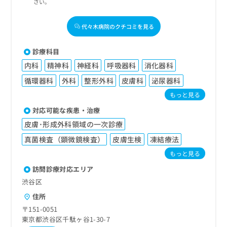
さい。
代々木病院のクチコミを見る
診療科目
内科
精神科
神経科
呼吸器科
消化器科
循環器科
外科
整形外科
皮膚科
泌尿器科
もっと見る
対応可能な疾患・治療
皮膚･形成外科領域の一次診療
真菌検査（顕微鏡検査）
皮膚生検
凍結療法
もっと見る
訪問診療対応エリア
渋谷区
住所
〒151-0051
東京都渋谷区千駄ヶ谷1-30-7