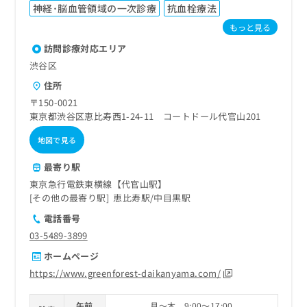
ご了
ら
み
神経･脳血管領域の一次診療
抗血栓療法
承く
は
ださ
もっと見る
こ
無
い。
ち
訪問診療対応エリア
料
ら
情
渋谷区
報
住所
拡
掲
〒150-0021
充
載
東京都渋谷区恵比寿西1-24-11 コートドール代官山201
の
情
お
報
地図で見る
申
の
し
修
最寄り駅
込
正
東京急行電鉄東横線【代官山駅】
み
は
その他の最寄り駅
恵比寿駅
中目黒駅
は
こ
こ
ち
電話番号
ち
ら
03-5489-3899
ら
ホームページ
そ
https://www.greenforest-daikanyama.com/
の
他
の
午前
月～木 9:00～17:00