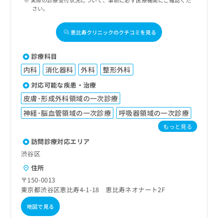
実際の診療受付状況について、事前に必ず医療機関にご確認くだ
さい。
恵比寿クリニックのクチコミを見る
診療科目
内科
消化器科
外科
整形外科
対応可能な疾患・治療
皮膚･形成外科領域の一次診療
神経･脳血管領域の一次診療
呼吸器領域の一次診療
もっと見る
訪問診療対応エリア
渋谷区
住所
〒150-0013
東京都渋谷区恵比寿4-1-18 恵比寿ネオナート2F
地図で見る