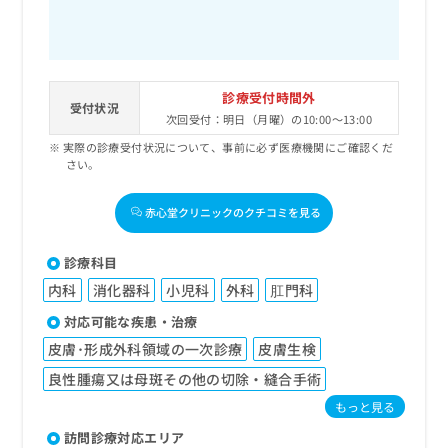
診療受付時間外
受付状況
次回受付：明日（月曜）の10:00～13:00
実際の診療受付状況について、事前に必ず医療機関にご確認くだ
さい。
赤心堂クリニックのクチコミを見る
診療科目
内科
消化器科
小児科
外科
肛門科
対応可能な疾患・治療
皮膚･形成外科領域の一次診療
皮膚生検
良性腫瘍又は母斑その他の切除・縫合手術
もっと見る
訪問診療対応エリア