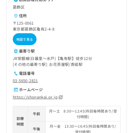
葛飾区
住所
〒125-0061
東京都葛飾区亀有2-4-8
地図で見る
最寄り駅
JR常磐線(日暮里～水戸)【亀有駅】徒歩12分
その他の最寄り駅
お花茶屋駅
青砥駅
電話番号
03-5650-2821
ホームページ
https://shonankai.or.jp
月～土 8:30～12:45(科目毎時間あり/受
午前
付時間)
診療
時間
月～金 13:30～16:45(科目毎時間あり/
午後
受付時間)