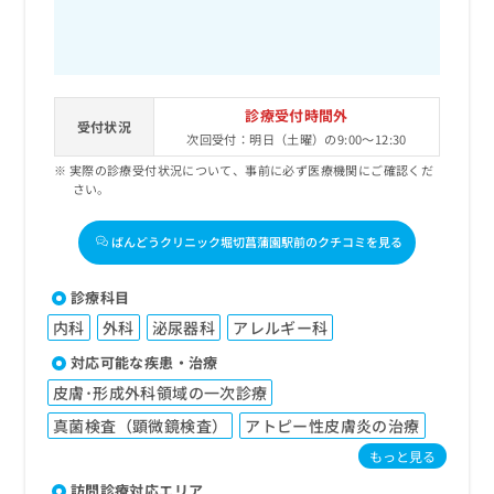
診療受付時間外
受付状況
次回受付：明日（土曜）の9:00～12:30
実際の診療受付状況について、事前に必ず医療機関にご確認くだ
さい。
ばんどうクリニック堀切菖蒲園駅前のクチコミを見る
診療科目
内科
外科
泌尿器科
アレルギー科
対応可能な疾患・治療
皮膚･形成外科領域の一次診療
真菌検査（顕微鏡検査）
アトピー性皮膚炎の治療
もっと見る
訪問診療対応エリア