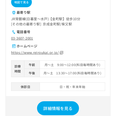
地図で見る
最寄り駅
JR常磐線(日暮里～水戸)【金町駅】徒歩10分
その他の最寄り駅
京成金町駅
柴又駅
電話番号
03-3607-2001
ホームページ
https://www.reiroukai.or.jp/
午前
月～土 9:00～12:00(科目毎時間あり)
診療
時間
午後
月～土 13:30～17:00(科目毎時間あり)
休診日
日・祝・年末年始
詳細情報を見る