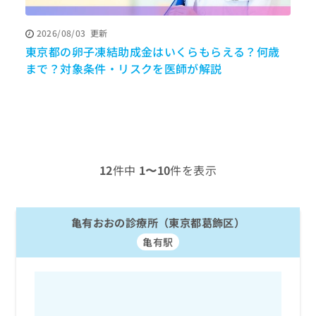
ッ
は
ク
こ
2026/08/03
更新
ナ
ち
東京都の卵子凍結助成金はいくらもらえる？何歳
ビ
ら
に
まで？対象条件・リスクを医師が解説
関
広
す
広
告
る
告
代
お
出
理
問
稿
店
い
の
合
の
お
12
件中
1〜10
件を表示
わ
方
問
せ
い
は
は
合
こ
こ
亀有おおの診療所（東京都葛飾区）
わ
ち
ち
せ
ら
亀有駅
ら
は
こ
こち
ち
広
らは
広
ら
告
マイ
告
出
ナビ