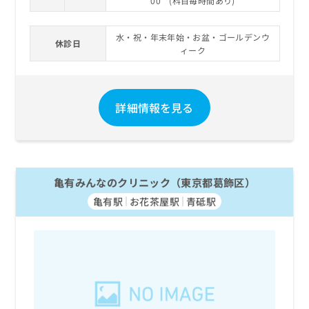
00 (科目毎時間あり)
お
問
い
水・祝・年末年始・お盆・ゴールデンウ
休診日
合
ィーク
わ
せ
は
詳細情報を見る
こ
ち
ら
亀有みんなのクリニック（東京都葛飾区）
亀有駅
お花茶屋駅
青砥駅