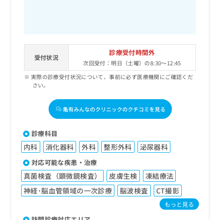
診療受付時間外
受付状況
次回受付：明日（土曜）の8:30～12:45
実際の診療受付状況について、事前に必ず医療機関にご確認くだ
さい。
亀有みんなのクリニックのクチコミを見る
診療科目
内科
消化器科
外科
整形外科
泌尿器科
対応可能な疾患・治療
真菌検査（顕微鏡検査）
皮膚生検
凍結療法
神経･脳血管領域の一次診療
脳波検査
CT撮影
もっと見る
訪問診療対応エリア