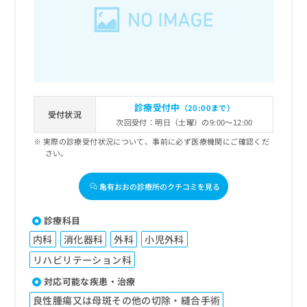
出
稿
クリ
資
稿
ニッ
の
料
クナ
の
お
の
ビサ
お
問
ご
イト
問
い
請
への
い
合
お問
求
合
合せ
わ
は
フォ
わ
せ
こ
診療受付中
（20:00まで）
ーム
せ
受付状況
は
ち
とな
次回受付：明日（土曜）の9:00～12:00
は
こ
ら
りま
こ
実際の診療受付状況について、事前に必ず医療機関にご確認くだ
ち
す。
さい。
ち
ら
クリ
無
ら
ニッ
料
クの
亀有おおの診療所のクチコミを見る
資
情
予
料
報
約・
の
症状
拡
診療科目
のご
ご
充
相談
内科
消化器科
外科
小児外科
請
の
など
求
お
リハビリテーション科
はで
は
申
きま
対応可能な疾患・治療
こ
せん
し
ので
ち
込
良性腫瘍又は母斑その他の切除・縫合手術