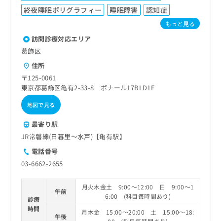
ご了
ら
み
承く
終夜睡眠ポリグラフィー
睡眠障害
認知症
は
ださ
もっと見る
こ
無
い。
ち
料
訪問診療対応エリア
ら
情
葛飾区
報
拡
住所
掲
充
載
〒125-0061
の
情
東京都葛飾区亀有2-33-8 ボナール17BLD1F
お
報
申
地図で見る
の
し
修
最寄り駅
込
正
み
は
JR常磐線(日暮里～水戸)【亀有駅】
は
こ
電話番号
こ
ち
03-6662-2655
ち
ら
ら
月火木金土 9:00～12:00 日 9:00～1
そ
午前
6:00 (科目毎時間あり)
の
診療
他
時間
月木金 15:00～20:00 土 15:00～18:
午後
の