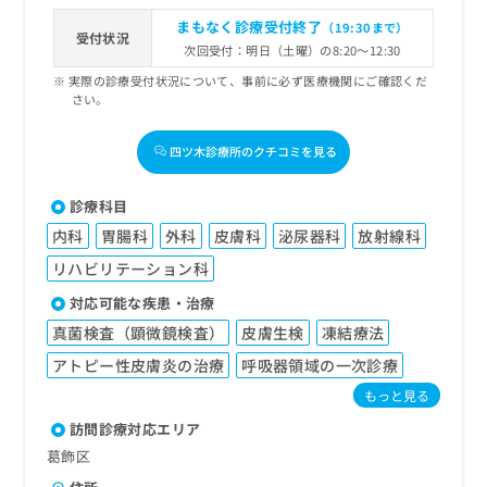
まもなく診療受付終了
（19:30まで）
受付状況
次回受付：明日（土曜）の8:20～12:30
実際の診療受付状況について、事前に必ず医療機関にご確認くだ
さい。
四ツ木診療所のクチコミを見る
診療科目
内科
胃腸科
外科
皮膚科
泌尿器科
放射線科
リハビリテーション科
対応可能な疾患・治療
真菌検査（顕微鏡検査）
皮膚生検
凍結療法
アトピー性皮膚炎の治療
呼吸器領域の一次診療
もっと見る
訪問診療対応エリア
葛飾区