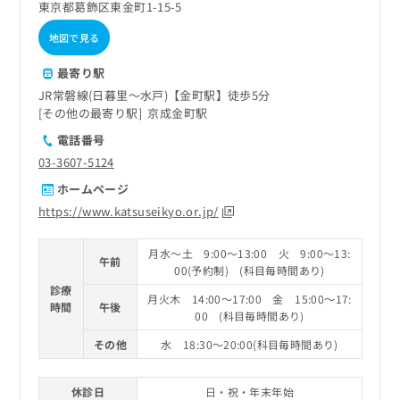
東京都葛飾区東金町1-15-5
地図で見る
最寄り駅
JR常磐線(日暮里～水戸)【金町駅】徒歩5分
その他の最寄り駅
京成金町駅
電話番号
03-3607-5124
ホームページ
https://www.katsuseikyo.or.jp/
月水～土 9:00～13:00 火 9:00～13:
午前
00(予約制) (科目毎時間あり)
診療
月火木 14:00～17:00 金 15:00～17:
時間
午後
00 (科目毎時間あり)
その他
水 18:30～20:00(科目毎時間あり)
休診日
日・祝・年末年始