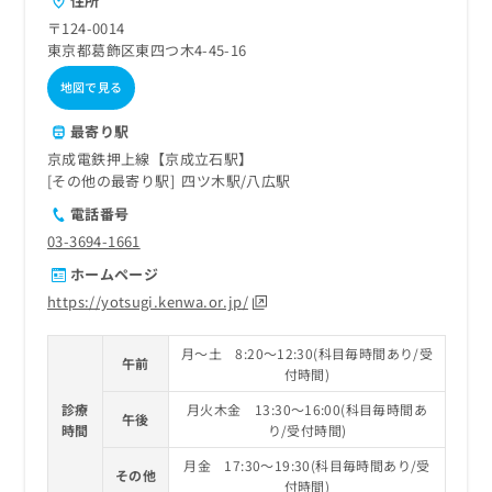
住所
〒124-0014
東京都葛飾区東四つ木4-45-16
地図で見る
最寄り駅
京成電鉄押上線【京成立石駅】
その他の最寄り駅
四ツ木駅
八広駅
電話番号
03-3694-1661
ホームページ
https://yotsugi.kenwa.or.jp/
月～土 8:20～12:30(科目毎時間あり/受
午前
付時間)
診療
月火木金 13:30～16:00(科目毎時間あ
午後
時間
り/受付時間)
月金 17:30～19:30(科目毎時間あり/受
その他
付時間)