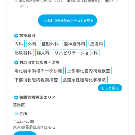
実際の診療受付状況について、事前に必ず医療機関にご確認くだ
さい。
金町中央病院のクチコミを見る
診療科目
内科
外科
整形外科
脳神経外科
皮膚科
泌尿器科
婦人科
リハビリテーション科
対応可能な疾患・治療
消化器系領域の一次診療
上部消化管内視鏡検査
下部消化管内視鏡検査
食道悪性腫瘍化学療法
もっと見る
訪問診療対応エリア
葛飾区
住所
〒125-8588
東京都葛飾区金町1-9-1