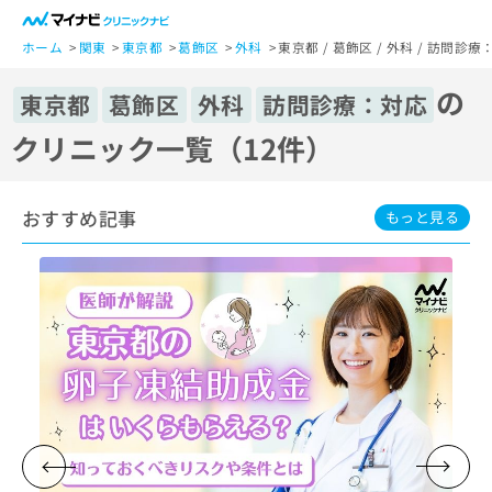
一
般
ホーム
関東
東京都
葛飾区
外科
東京都 / 葛飾区 / 外科 / 訪問
ユ
の
ー
東京都
葛飾区
外科
訪問診療：対応
ザ
クリニック一覧（12件）
ー
の
方
おすすめ記事
は
もっと見る
こ
ち
ら
医
マ
療
イ
関
ナ
係
ビ
者
ク
の
リ
方
ニ