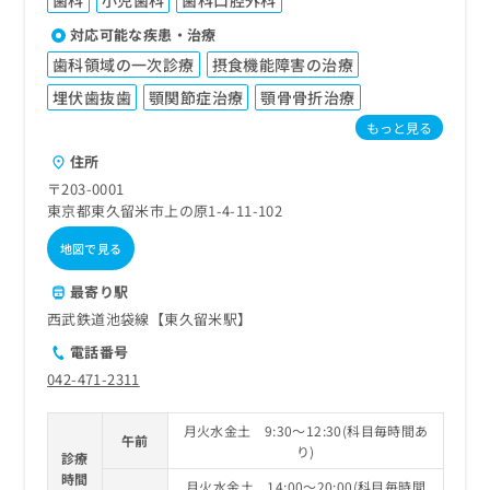
歯科
小児歯科
歯科口腔外科
対応可能な疾患・治療
歯科領域の一次診療
摂食機能障害の治療
埋伏歯抜歯
顎関節症治療
顎骨骨折治療
もっと見る
住所
〒203-0001
東京都東久留米市上の原1-4-11-102
地図で見る
最寄り駅
西武鉄道池袋線【東久留米駅】
電話番号
042-471-2311
月火水金土 9:30～12:30(科目毎時間あ
午前
り)
診療
時間
月火水金土 14:00～20:00(科目毎時間