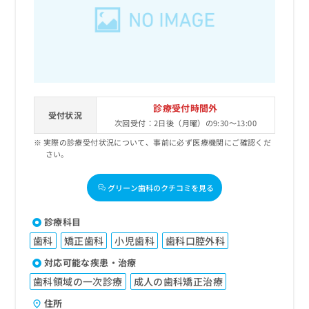
出
稿
クリ
資
稿
ニッ
の
料
クナ
の
お
の
ビサ
お
問
ご
イト
問
い
請
への
い
合
お問
求
合
合せ
わ
は
フォ
わ
せ
こ
診療受付時間外
ーム
せ
受付状況
は
ち
とな
次回受付：2日後（月曜）の9:30～13:00
は
こ
ら
りま
こ
実際の診療受付状況について、事前に必ず医療機関にご確認くだ
ち
す。
さい。
ち
ら
クリ
無
ら
ニッ
料
クの
グリーン歯科のクチコミを見る
資
情
予
料
報
約・
の
症状
拡
診療科目
のご
ご
充
相談
歯科
矯正歯科
小児歯科
歯科口腔外科
請
の
など
求
お
対応可能な疾患・治療
はで
は
申
きま
歯科領域の一次診療
成人の歯科矯正治療
こ
せん
し
ので
ち
込
住所