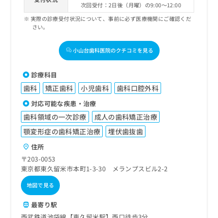
次回受付：2日後（月曜）の9:00～12:00
実際の診療受付状況について、事前に必ず医療機関にご確認くだ
さい。
小山台歯科医院のクチコミを見る
診療科目
歯科
矯正歯科
小児歯科
歯科口腔外科
対応可能な疾患・治療
歯科領域の一次診療
成人の歯科矯正治療
顎変形症の歯科矯正治療
埋伏歯抜歯
住所
〒203-0053
東京都東久留米市本町1-3-30 メランプスビル2-2
地図で見る
最寄り駅
西武鉄道池袋線【東久留米駅】西口徒歩3分