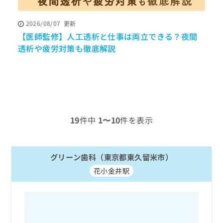
ッ
は
ク
こ
2026/08/07
更新
ナ
ち
【医師監修】人工透析と仕事は両立できる？夜間
ビ
ら
に
透析や疲労対策も徹底解説
調
関
広
す
広
告
る
告
代
お
出
理
問
稿
店
い
の
合
の
お
19
件中
1〜10
件を表示
わ
方
問
せ
い
は
は
合
こ
こ
グリーン歯科（東京都東久留米市）
わ
ち
ち
せ
ら
花小金井駅
ら
は
こ
こち
ち
広
らは
広
ら
告
マイ
告
出
ナビ