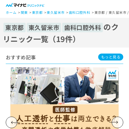
一
般
ホーム
関東
東京都
東久留米市
歯科口腔外科
東京都 / 東久留米市
ユ
のク
ー
東京都
東久留米市
歯科口腔外科
ザ
リニック一覧（19件）
ー
の
方
おすすめ記事
は
もっと見る
こ
ち
ら
医
マ
療
イ
関
ナ
係
ビ
者
ク
の
リ
方
ニ