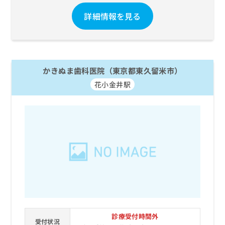
お
詳細情報を見る
問
い
合
わ
せ
は
かきぬま歯科医院（東京都東久留米市）
こ
花小金井駅
ち
ら
診療受付時間外
受付状況