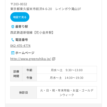
ご了
ら
み
〒203-0032
承く
は
ださ
東京都東久留米市前沢4-6-20 レインボウ滝山1F
こ
無
い。
ち
地図で見る
料
ら
情
最寄り駅
報
拡
掲
西武鉄道新宿線【花小金井駅】
充
載
電話番号
の
情
042-470-4774
お
報
申
の
ホームページ
し
修
http://www.greenshika.jp/
込
正
み
は
は
午前
月水～土 9:30～13:00
こ
診療
こ
ち
時間
午後
月水～土 14:30～19:30
ち
ら
ら
火・日・祝・年末年始・お盆・ゴールデ
そ
休診日
ンウィーク
の
他
の