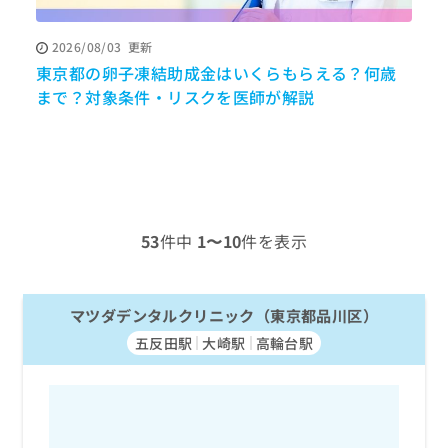
ッ
は
ク
こ
2026/08/03
更新
ナ
ち
東京都の卵子凍結助成金はいくらもらえる？何歳
ビ
ら
に
まで？対象条件・リスクを医師が解説
関
広
す
広
告
る
告
代
お
出
理
問
稿
店
い
の
合
の
お
53
件中
1〜10
件を表示
わ
方
問
せ
い
は
は
合
こ
こ
マツダデンタルクリニック（東京都品川区）
わ
ち
ち
せ
ら
五反田駅
大崎駅
高輪台駅
ら
は
こ
こち
ち
広
らは
広
ら
告
マイ
告
出
ナビ