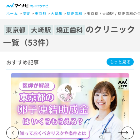
一
般
ホーム
関東
東京都
大崎駅
矯正歯科
東京都 / 大崎駅 / 矯正歯科
ユ
のクリニック
ー
東京都
大崎駅
矯正歯科
ザ
一覧（53件）
ー
の
方
おすすめ記事
は
もっと見る
こ
ち
ら
医
マ
療
イ
関
ナ
係
ビ
者
ク
の
リ
方
ニ