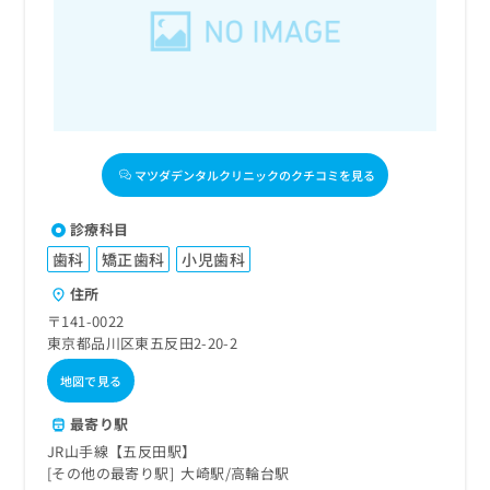
出
稿
クリ
資
稿
ニッ
の
料
クナ
の
お
の
ビサ
お
問
ご
イト
問
い
請
への
い
合
お問
求
合
合せ
わ
は
フォ
わ
せ
こ
マツダデンタルクリニックのクチコミを見る
ーム
せ
は
ち
とな
は
こ
ら
りま
こ
ち
診療科目
す。
ち
ら
クリ
歯科
矯正歯科
小児歯科
無
ら
ニッ
料
クの
住所
資
情
予
〒141-0022
料
報
約・
東京都品川区東五反田2-20-2
の
症状
拡
のご
ご
充
相談
地図で見る
請
の
など
求
お
はで
最寄り駅
は
申
きま
JR山手線【五反田駅】
こ
せん
し
その他の最寄り駅
大崎駅
高輪台駅
ので
ち
込