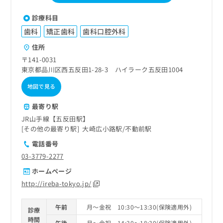
診療科目
歯科
矯正歯科
歯科口腔外科
住所
〒141-0031
東京都品川区西五反田1-28-3 ハイラーク五反田1004
地図で見る
最寄り駅
JR山手線【五反田駅】
その他の最寄り駅
大崎広小路駅
不動前駅
電話番号
03-3779-2277
ホームページ
http://ireba-tokyo.jp/
午前
月～金祝 10:30～13:30(保険適用外)
診療
時間
午後
月～金祝 14:30～18:30(保険適用外)