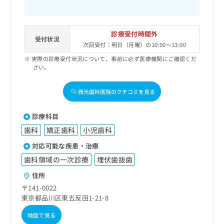
お
問
い
診療受付時間外
合
受付状況
次回受付：明日（月曜）の10:00～13:00
わ
せ
実際の診療受付状況について、事前に必ず医療機関にご確認くだ
は
さい。
こ
ち
西元歯科医院のクチコミを見る
ら
診療科目
歯科
矯正歯科
小児歯科
対応可能な疾患・治療
歯科領域の一次診療
埋伏歯抜歯
住所
〒141-0022
東京都品川区東五反田1-21-8
地図で見る