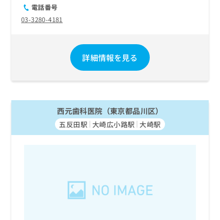
ご了
ら
み
電話番号
承く
は
ださ
03-3280-4181
こ
無
い。
ち
料
ら
情
報
詳細情報を見る
拡
掲
充
載
の
情
お
報
申
の
西元歯科医院（東京都品川区）
し
修
込
五反田駅
大崎広小路駅
大崎駅
正
み
は
は
こ
こ
ち
ち
ら
ら
そ
の
他
の