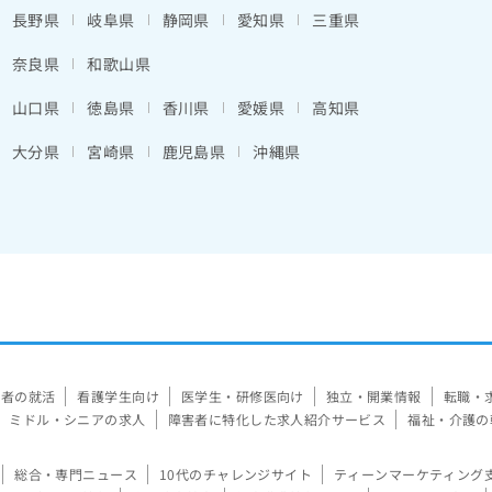
長野県
岐阜県
静岡県
愛知県
三重県
奈良県
和歌山県
山口県
徳島県
香川県
愛媛県
高知県
大分県
宮崎県
鹿児島県
沖縄県
験者の就活
看護学生向け
医学生・研修医向け
独立・開業情報
転職・
ミドル・シニアの求人
障害者に特化した求人紹介サービス
福祉・介護の
総合・専門ニュース
10代のチャレンジサイト
ティーンマーケティング