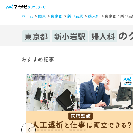
一
ホーム
関東
東京都
新小岩駅
婦人科
東京都 / 新小
般
ユ
の
ー
東京都
新小岩駅
婦人科
ザ
ー
の
おすすめ記事
方
は
こ
ち
ら
医
マ
療
イ
ナ
関
ビ