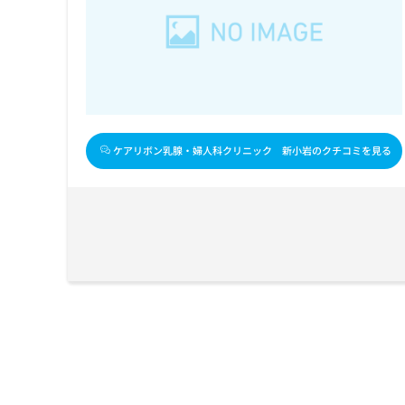
せ
こち
ち
らは
は
マイ
こ
ら
ナビ
ち
クリ
ら
ニッ
クナ
広
ビサ
広
資
イト
告
告
への
料
出
ケアリボン乳腺・婦人科クリニック 新小岩のクチコミを見る
出
お問
の
稿
合せ
稿
ご
の
フォ
の
請
お
ーム
お
求
問
とな
問
りま
は
い
い
す。
こ
合
合
クリ
ち
わ
ニッ
わ
ら
せ
クの
せ
は
予
は
約・
こ
こ
無
症状
ち
ち
のご
料
ら
相談
ら
情
など
報
はで