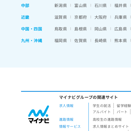
ち
中部
新潟県
富山県
石川県
福井県
み
ら
は
近畿
滋賀県
京都府
大阪府
兵庫県
こ
ち
そ
中国・四国
鳥取県
島根県
岡山県
広島県
ら
の
他
九州・沖縄
福岡県
佐賀県
長崎県
熊本県
の
お
問
い
合
わ
せ
は
こ
マイナビグループの関連サイト
ち
ら
求人情報
学生の就活
留学経
アルバイト
パート
進路情報
高校生の進路情報
情報サービス
求人情報まとめサイト