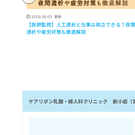
係
ク
者
リ
の
ニ
2026/08/03
更新
ッ
方
【医師監修】人工透析と仕事は両立できる？夜
ク
は
透析や疲労対策も徹底解説
ナ
こ
ビ
ち
に
関
ら
す
る
お
広
広
問
告
告
い
出
代
合
稿
わ
理
の
ケアリボン乳腺・婦人科クリニック 新小岩（
せ
店
お
は
の
問
こ
い
方
ち
合
ら
は
わ
こ