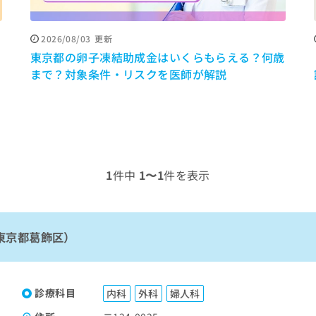
2026/08/03
更新
間
東京都の卵子凍結助成金はいくらもらえる？何歳
まで？対象条件・リスクを医師が解説
1
件中
1〜1
件を表示
東京都葛飾区）
診療科目
内科
外科
婦人科