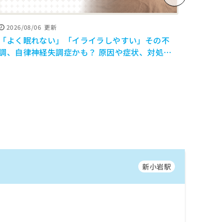
2026/08/06
更新
2026
「よく眠れない」「イライラしやすい」その不
「親
調、自律神経失調症かも？ 原因や症状、対処法
外と
を解説【医師監修】
新小岩駅