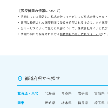
拡
資
きま
充
料
せん
【医療機関の情報について】
の
ので
の
ご了
お
掲載している情報は、株式会社マイナビおよび株式会社ウェルネ
ご
承く
申
請
実際に検索された医療機関で受診を希望される場合は、必ず医療
ださ
し
求
当サービスによって生じた損害について、株式会社マイナビ及び
い。
込
は
情報の誤りを発見された方は
掲載情報の修正依頼フォーム
か
み
こ
は
ち
こ
ら
ち
ら
無
料
掲
情
載
報
都道府県から探す
情
拡
報
充
の
の
修
北海道
・
東北
北海道
青森県
岩手県
宮城県
お
正
申
は
関東
茨城県
栃木県
群馬県
埼玉県
し
こ
込