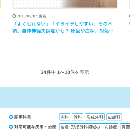
2026/08/07
更新
間
「よく眠れない」「イライラしやすい」その不
調、自律神経失調症かも？ 原因や症状、対処法
を解説【医師監修】
34
件中
1〜10
件を表示
診療科目
内科
外科
形成外科
皮膚科
対応可能な疾患・治療
皮膚･形成外科領域の一次診療
真