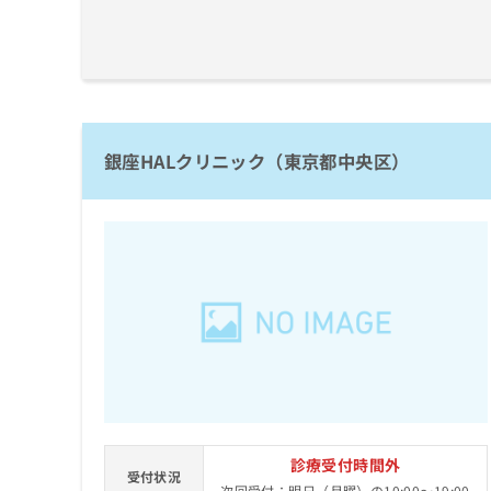
ち
み
ら
は
こ
ち
そ
ら
の
他
銀座HALクリニック（東京都中央区）
の
お
問
い
合
わ
せ
は
こ
ち
ら
診療受付時間外
受付状況
次回受付：明日（月曜）の10:00～19:00