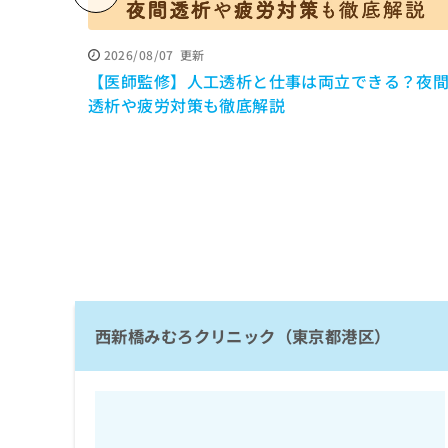
係
ク
者
リ
の
ニ
2026/08/07
更新
ッ
方
【医師監修】人工透析と仕事は両立できる？夜
ク
は
透析や疲労対策も徹底解説
ナ
こ
ビ
ち
に
関
ら
す
る
お
広
広
問
告
告
い
出
代
合
稿
わ
理
の
西新橋みむろクリニック（東京都港区）
せ
店
お
は
の
問
こ
い
方
ち
合
ら
は
わ
こ