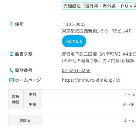
光線療法（紫外線・赤外線・ＰＵＶ
住所
〒105-0003
東京都港区西新橋1-5-9 TSビル4F
地図で見る
最寄り駅
都営地下鉄三田線【内幸町駅】A4出
その他の最寄り駅
虎ノ門駅
新橋駅
電話番号
03-5251-8256
ホームページ
https://mimuro-clinic.jp/
午前
月～金 
診療
時間
午後
月～金 
休診日
土・日