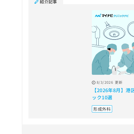
紹介記事
拡
資
きま
充
料
せん
の
ので
の
ご了
お
ご
承く
申
請
ださ
し
求
い。
込
は
み
こ
は
ち
こ
ら
ち
ら
無
料
8/3/2026
更新
掲
情
【2026年8月】
載
報
ック10選
情
拡
報
充
形成外科
の
の
修
お
正
申
は
し
こ
込