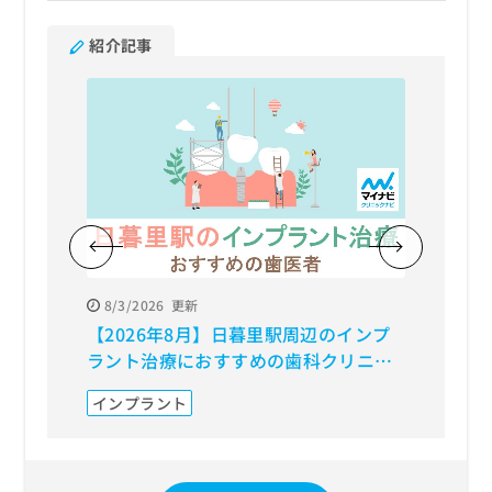
紹介記事
8/3/2026
更新
8/3/20
【2026年8月】日暮里駅周辺のインプ
【202
ラント治療におすすめの歯科クリニッ
おすす
ク9選
インプラント
歯周病