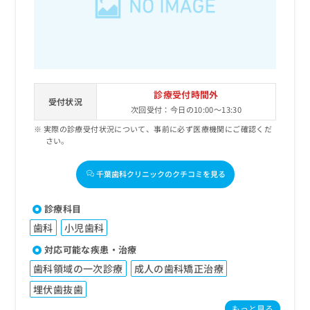
出
稿
クリ
資
稿
ニッ
の
料
クナ
の
お
の
ビサ
お
問
ご
イト
問
い
請
への
い
合
お問
求
合
合せ
わ
は
診療受付時間外
フォ
わ
受付状況
せ
こ
次回受付：今日の10:00～13:30
ーム
せ
は
ち
とな
は
実際の診療受付状況について、事前に必ず医療機関にご確認くだ
こ
ら
りま
さい。
こ
ち
す。
ち
ら
クリ
無
ら
ニッ
千葉歯科クリニックのクチコミを見る
料
クの
資
情
予
料
報
約・
診療科目
の
症状
拡
歯科
小児歯科
のご
ご
充
相談
請
の
対応可能な疾患・治療
など
求
お
はで
歯科領域の一次診療
成人の歯科矯正治療
は
申
きま
こ
せん
埋伏歯抜歯
し
ので
ち
込
もっと見る