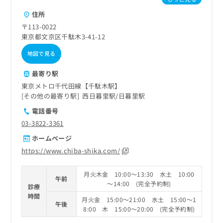
ご了
ら
み
承く
住所
は
ださ
こ
無
〒113-0022
い。
ち
料
東京都文京区千駄木3-41-12
ら
情
地図で見る
報
拡
掲
最寄り駅
充
載
東京メトロ千代田線【千駄木駅】
の
情
その他の最寄り駅
西日暮里駅
日暮里駅
お
報
申
の
電話番号
し
修
03-3822-3361
込
正
み
は
ホームページ
は
こ
https://www.chiba-shika.com/
こ
ち
ち
ら
月火木金 10:00～13:30 水土 10:00
ら
午前
～14:00 (完全予約制)
診療
そ
時間
月火金 15:00～21:00 水土 15:00～1
の
午後
8:00 木 15:00～20:00 (完全予約制)
他
の