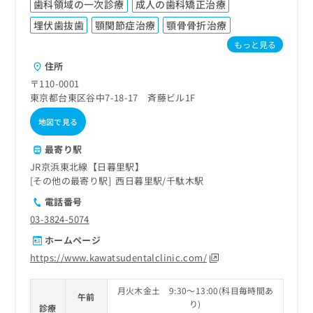
歯科領域の一次診療
成人の歯科矯正治療
埋伏歯抜歯
顎関節症治療
顎骨骨折治療
もっと見る
住所
〒110-0001
東京都台東区谷中7-18-17 斉藤ビル1F
地図で見る
最寄り駅
JR京浜東北線【日暮里駅】
その他の最寄り駅
西日暮里駅
千駄木駅
電話番号
03-3824-5074
ホームページ
https://www.kawatsudentalclinic.com/
月火木金土 9:30～13:00(科目毎時間あ
午前
り)
診療