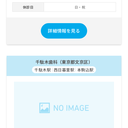
お
休診日
日・祝
問
い
合
わ
詳細情報を見る
せ
は
こ
ち
ら
千駄木歯科（東京都文京区）
千駄木駅
西日暮里駅
本駒込駅