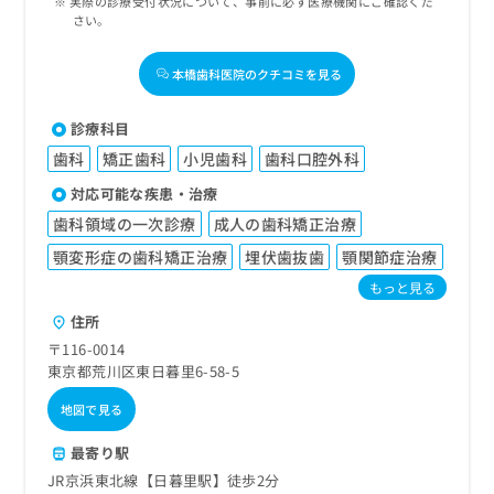
実際の診療受付状況について、事前に必ず医療機関にご確認くだ
さい。
本橋歯科医院のクチコミを見る
診療科目
歯科
矯正歯科
小児歯科
歯科口腔外科
対応可能な疾患・治療
歯科領域の一次診療
成人の歯科矯正治療
顎変形症の歯科矯正治療
埋伏歯抜歯
顎関節症治療
もっと見る
住所
〒116-0014
東京都荒川区東日暮里6-58-5
地図で見る
最寄り駅
JR京浜東北線【日暮里駅】徒歩2分