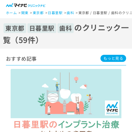
一
般
ホーム
関東
東京都
日暮里駅
歯科
東京都 / 日暮里駅 / 歯科のク
ユ
のクリニック一
ー
東京都
日暮里駅
歯科
ザ
覧（59件）
ー
の
方
おすすめ記事
は
もっと見る
こ
ち
ら
医
マ
療
イ
関
ナ
係
ビ
者
ク
の
リ
方
ニ