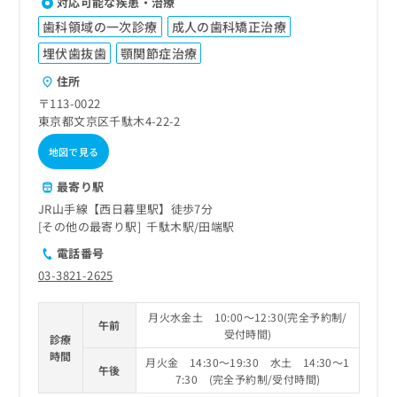
対応可能な疾患・治療
歯科領域の一次診療
成人の歯科矯正治療
埋伏歯抜歯
顎関節症治療
住所
〒113-0022
東京都文京区千駄木4-22-2
地図で見る
最寄り駅
JR山手線【西日暮里駅】徒歩7分
その他の最寄り駅
千駄木駅
田端駅
電話番号
03-3821-2625
月火水金土 10:00～12:30(完全予約制/
午前
受付時間)
診療
時間
月火金 14:30～19:30 水土 14:30～1
午後
7:30 (完全予約制/受付時間)