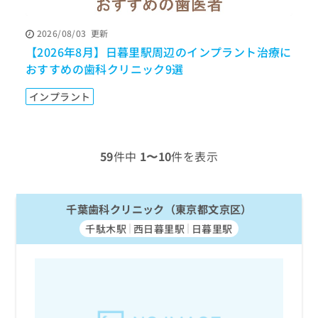
ッ
は
ク
こ
2026/08/03
更新
ナ
ち
【2026年8月】日暮里駅周辺のインプラント治療に
ビ
ら
に
おすすめの歯科クリニック9選
関
広
す
広
インプラント
告
る
告
代
お
出
理
問
稿
店
い
の
59
件中
1〜10
件を表示
合
の
お
わ
方
問
せ
い
は
は
千葉歯科クリニック（東京都文京区）
合
こ
こ
わ
ち
千駄木駅
西日暮里駅
日暮里駅
ち
せ
ら
ら
は
こ
こち
ち
広
らは
広
ら
告
マイ
告
出
ナビ