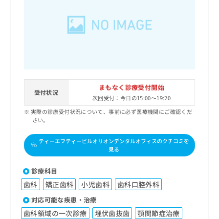
出
稿
クリ
資
稿
ニッ
の
料
クナ
の
お
の
ビサ
お
問
ご
イト
問
い
請
への
い
合
お問
求
合
合せ
わ
は
フォ
わ
せ
こ
ーム
せ
は
ち
とな
まもなく診療受付開始
は
こ
受付状況
ら
りま
次回受付：今日の15:00～19:20
こ
ち
す。
ち
ら
クリ
実際の診療受付状況について、事前に必ず医療機関にご確認くだ
無
ら
ニッ
さい。
料
クの
資
情
予
ティーエフティービルオリオンデンタルオフィスのクチコミを
料
報
約・
見る
の
症状
拡
のご
ご
充
相談
診療科目
請
の
など
求
歯科
矯正歯科
小児歯科
歯科口腔外科
お
はで
は
申
きま
対応可能な疾患・治療
こ
せん
し
ので
ち
歯科領域の一次診療
埋伏歯抜歯
顎関節症治療
込