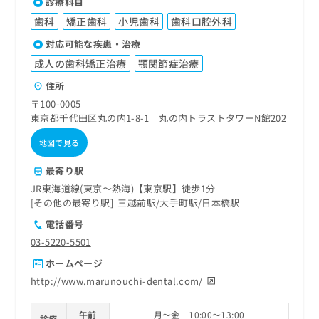
診療科目
歯科
矯正歯科
小児歯科
歯科口腔外科
対応可能な疾患・治療
成人の歯科矯正治療
顎関節症治療
住所
〒100-0005
東京都千代田区丸の内1-8-1 丸の内トラストタワーN館202
地図で見る
最寄り駅
JR東海道線(東京～熱海)【東京駅】徒歩1分
その他の最寄り駅
三越前駅
大手町駅
日本橋駅
電話番号
03-5220-5501
ホームページ
http://www.marunouchi-dental.com/
午前
月～金 10:00～13:00
診療