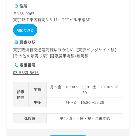
ご了
ら
み
承く
住所
は
ださ
〒135-0063
こ
無
い。
東京都江東区有明3-6-11 TFTビル東館3F
ち
料
ら
情
地図で見る
報
拡
掲
最寄り駅
充
載
東京臨海新交通臨海線ゆりかもめ【東京ビッグサイト駅】
の
情
その他の最寄り駅
国際展示場駅
有明駅
お
報
申
電話番号
の
し
修
03-5530-5676
込
正
み
は
月～金 10:00～13:30 土 10:00～16:
は
こ
午前
診療
30
こ
ち
時間
ち
ら
午後
月～金 15:00～19:20
ら
そ
休診日
第2.4.5土・日・祝・年末年始
の
他
の