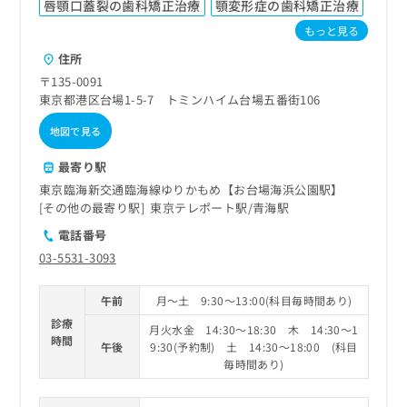
唇顎口蓋裂の歯科矯正治療
顎変形症の歯科矯正治療
もっと見る
住所
〒135-0091
東京都港区台場1-5-7 トミンハイム台場五番街106
地図で見る
最寄り駅
東京臨海新交通臨海線ゆりかもめ【お台場海浜公園駅】
その他の最寄り駅
東京テレポート駅
青海駅
電話番号
03-5531-3093
午前
月～土 9:30～13:00(科目毎時間あり)
診療
月火水金 14:30～18:30 木 14:30～1
時間
午後
9:30(予約制) 土 14:30～18:00 (科目
毎時間あり)