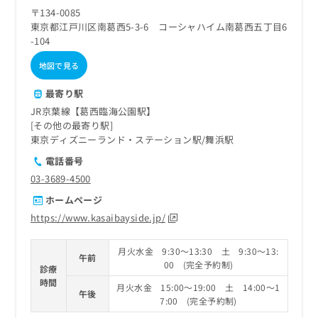
〒134-0085
東京都江戸川区南葛西5-3-6 コーシャハイム南葛西五丁目6
-104
地図で見る
最寄り駅
JR京葉線【葛西臨海公園駅】
その他の最寄り駅
東京ディズニーランド・ステーション駅
舞浜駅
電話番号
03-3689-4500
ホームページ
https://www.kasaibayside.jp/
月火水金 9:30～13:30 土 9:30～13:
午前
00 (完全予約制)
診療
時間
月火水金 15:00～19:00 土 14:00～1
午後
7:00 (完全予約制)