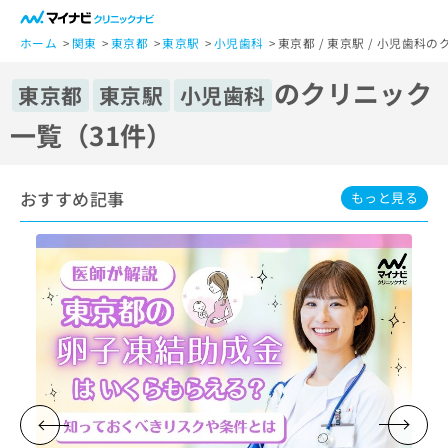
一
般
ホーム
関東
東京都
東京駅
小児歯科
東京都 / 東京駅 / 小児歯科
ユ
のクリニック
ー
東京都
東京駅
小児歯科
ザ
一覧（31件）
ー
の
方
おすすめ記事
は
もっと見る
こ
ち
ら
医
マ
療
イ
関
ナ
係
ビ
者
ク
の
リ
方
ニ