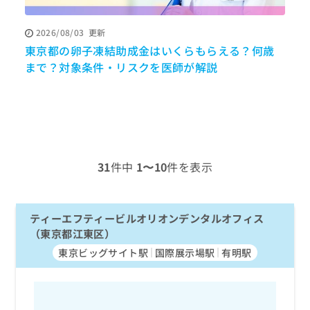
ッ
は
ク
こ
2026/08/03
更新
ナ
ち
東京都の卵子凍結助成金はいくらもらえる？何歳
ビ
ら
に
まで？対象条件・リスクを医師が解説
調
関
広
す
広
告
る
告
代
お
出
理
問
稿
店
い
の
合
の
お
31
件中
1〜10
件を表示
わ
方
問
せ
い
は
は
合
こ
こ
ティーエフティービルオリオンデンタルオフィス
わ
ち
ち
せ
（東京都江東区）
ら
ら
は
東京ビッグサイト駅
国際展示場駅
有明駅
こ
こち
ち
広
らは
広
ら
告
マイ
告
出
ナビ