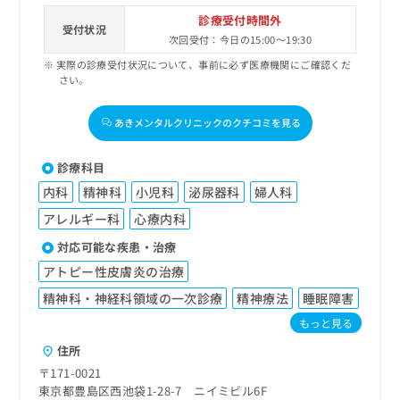
診療受付時間外
受付状況
次回受付：今日の15:00～19:30
実際の診療受付状況について、事前に必ず医療機関にご確認くだ
さい。
あきメンタルクリニックのクチコミを見る
診療科目
内科
精神科
小児科
泌尿器科
婦人科
アレルギー科
心療内科
対応可能な疾患・治療
アトピー性皮膚炎の治療
精神科・神経科領域の一次診療
精神療法
睡眠障害
もっと見る
住所
〒171-0021
東京都豊島区西池袋1-28-7 ニイミビル6F