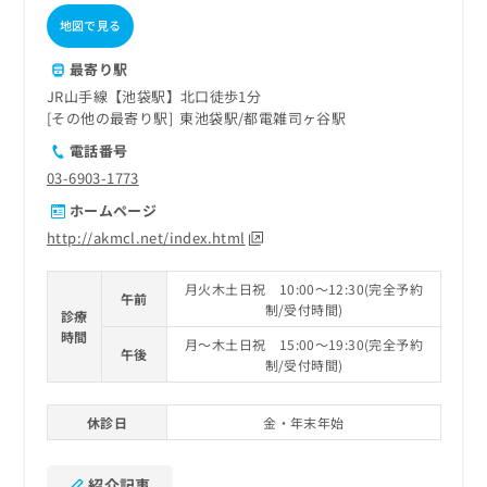
地図で見る
最寄り駅
JR山手線【池袋駅】北口徒歩1分
その他の最寄り駅
東池袋駅
都電雑司ヶ谷駅
電話番号
03-6903-1773
ホームページ
http://akmcl.net/index.html
月火木土日祝 10:00～12:30(完全予約
午前
制/受付時間)
診療
時間
月～木土日祝 15:00～19:30(完全予約
午後
制/受付時間)
休診日
金・年末年始
紹介記事