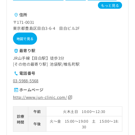
ご了
ら
み
もっと見る
承く
は
ださ
住所
こ
無
い。
ち
料
〒171-0031
ら
情
東京都豊島区目白3-6-4 目白ビル2F
報
地図で見る
拡
掲
充
載
最寄り駅
の
情
お
JR山手線【目白駅】徒歩3分
報
申
その他の最寄り駅
池袋駅
椎名町駅
の
し
修
電話番号
込
正
03-5988-5568
み
は
は
こ
ホームページ
こ
ち
http://www.jun-clinic.com/
ち
ら
ら
午前
火木土日 10:00～12:30
そ
診療
の
火～金 15:00～19:00 土 15:00～18:
時間
午後
他
30
の