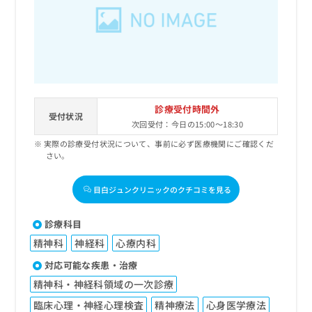
出
稿
クリ
資
稿
ニッ
の
料
クナ
の
お
の
ビサ
お
問
ご
イト
問
い
請
への
い
合
お問
求
合
合せ
わ
は
フォ
わ
せ
こ
診療受付時間外
ーム
せ
受付状況
は
ち
とな
次回受付：今日の15:00～18:30
は
こ
ら
りま
こ
実際の診療受付状況について、事前に必ず医療機関にご確認くだ
ち
す。
さい。
ち
ら
クリ
無
ら
ニッ
料
クの
目白ジュンクリニックのクチコミを見る
資
情
予
料
報
約・
の
症状
拡
診療科目
のご
ご
充
相談
精神科
神経科
心療内科
請
の
など
求
お
対応可能な疾患・治療
はで
は
申
きま
精神科・神経科領域の一次診療
こ
せん
し
ので
ち
込
臨床心理・神経心理検査
精神療法
心身医学療法