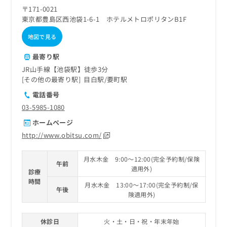
〒171-0021
東京都豊島区西池袋1-6-1 ホテルメトロポリタンB1F
地図で見る
最寄り駅
JR山手線【池袋駅】徒歩3分
その他の最寄り駅
目白駅
要町駅
電話番号
03-5985-1080
ホームページ
http://www.obitsu.com/
月水木金 9:00～12:00(完全予約制/保険
午前
適用外)
診療
時間
月水木金 13:00～17:00(完全予約制/保
午後
険適用外)
休診日
火・土・日・祝・年末年始