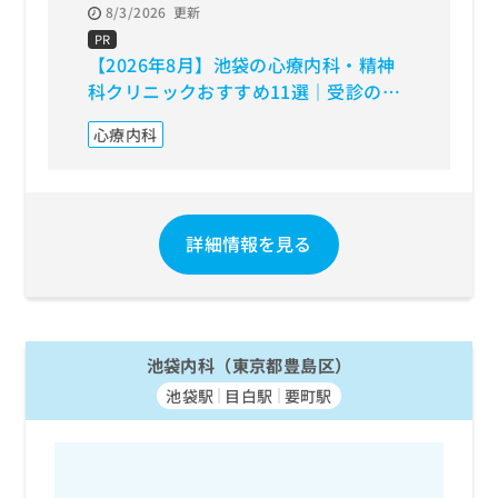
8/3/2026
更新
8/3/20
【202
PR
【2026年8月】池袋の心療内科・精神
すすめ
科クリニックおすすめ11選｜受診の目
rTMS
安も解説
心療内科
詳細情報を見る
池袋内科（東京都豊島区）
池袋駅
目白駅
要町駅