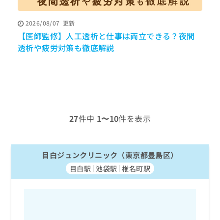
ッ
は
ク
こ
2026/08/07
更新
ナ
ち
【医師監修】人工透析と仕事は両立できる？夜間
ビ
ら
に
透析や疲労対策も徹底解説
関
広
す
広
告
る
告
代
お
出
理
問
稿
店
い
の
合
の
お
27
件中
1〜10
件を表示
わ
方
問
せ
い
は
は
合
こ
こ
目白ジュンクリニック（東京都豊島区）
わ
ち
ち
せ
ら
目白駅
池袋駅
椎名町駅
ら
は
こ
こち
ち
広
らは
広
ら
告
マイ
告
出
ナビ