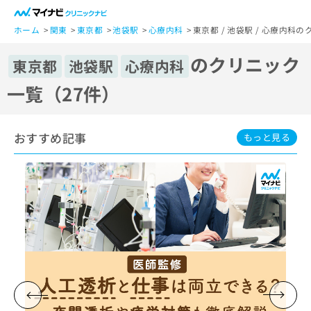
一
般
ホーム
関東
東京都
池袋駅
心療内科
東京都 / 池袋駅 / 心療内科
ユ
のクリニック
ー
東京都
池袋駅
心療内科
ザ
一覧（27件）
ー
の
方
おすすめ記事
は
もっと見る
こ
ち
ら
医
マ
療
イ
関
ナ
係
ビ
者
ク
の
リ
方
ニ