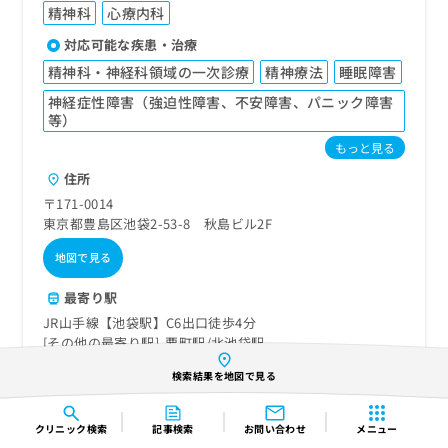
精神科
心療内科
対応可能な疾患・治療
精神科・神経科領域の一次診療
精神療法
睡眠障害
神経症性障害（強迫性障害、不安障害、パニック障害
等）
もっと見る
住所
〒171-0014
東京都豊島区池袋2-53-8 秋島ビル2F
地図で見る
最寄り駅
JR山手線【池袋駅】C6出口徒歩4分
その他の最寄り駅
要町駅
北池袋駅
電話番号
検索結果を地図で見る
03-6709-0080
ホームページ
クリニック
検索
記事検索
お問い合わせ
メニュー