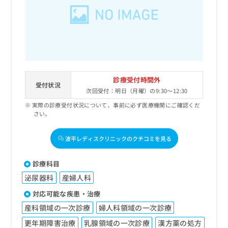
出
稿
クリ
資
稿
ニッ
の
料
クナ
の
お
の
ビサ
お
問
ご
イト
問
い
請
への
い
合
お問
求
合
合せ
わ
は
フォ
わ
せ
こ
診療受付時間外
ーム
せ
受付状況
は
ち
とな
次回受付：明日（月曜）の9:30～12:30
は
こ
ら
りま
こ
実際の診療受付状況について、事前に必ず医療機関にご確認くだ
ち
す。
さい。
ち
ら
クリ
無
ら
ニッ
料
クの
波平レディスクリニックのクチコミを見る
資
情
予
料
報
約・
の
症状
拡
診療科目
のご
ご
充
相談
泌尿器科
産婦人科
請
の
など
求
お
対応可能な疾患・治療
はで
は
申
きま
産科領域の一次診療
婦人科領域の一次診療
こ
せん
し
ので
ち
込
更年期障害治療
乳腺領域の一次診療
漢方薬の処方