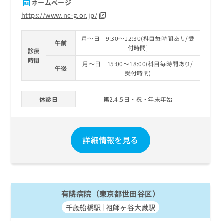
ホームページ
https://www.nc-g.or.jp/
月～日 9:30～12:30(科目毎時間あり/受
午前
付時間)
診療
時間
月～日 15:00～18:00(科目毎時間あり/
午後
受付時間)
休診日
第2.4.5日・祝・年末年始
詳細情報を見る
有隣病院（東京都世田谷区）
千歳船橋駅
祖師ヶ谷大蔵駅