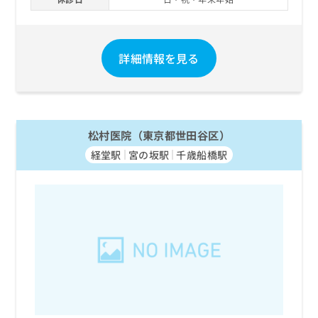
お
問
い
合
詳細情報を見る
わ
せ
は
こ
ち
松村医院（東京都世田谷区）
ら
経堂駅
宮の坂駅
千歳船橋駅