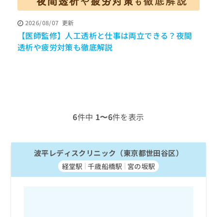
ッ
は
ク
こ
2026/08/07
更新
ナ
ち
【医師監修】人工透析と仕事は両立できる？夜間
ビ
ら
に
透析や疲労対策も徹底解説
関
広
す
広
告
る
告
代
お
出
理
問
稿
店
い
の
合
の
お
6
件中
1〜6
件を表示
わ
方
問
せ
い
は
は
合
こ
こ
波平レディスクリニック（東京都世田谷区）
わ
ち
ち
せ
ら
経堂駅
千歳船橋駅
宮の坂駅
ら
は
こ
こち
ち
広
らは
広
ら
告
マイ
告
出
ナビ