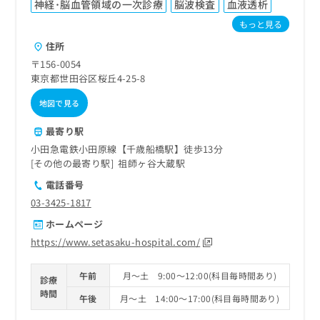
神経･脳血管領域の一次診療
脳波検査
血液透析
もっと見る
住所
〒156-0054
東京都世田谷区桜丘4-25-8
地図で見る
最寄り駅
小田急電鉄小田原線【千歳船橋駅】徒歩13分
その他の最寄り駅
祖師ヶ谷大蔵駅
電話番号
03-3425-1817
ホームページ
https://www.setasaku-hospital.com/
午前
月～土 9:00～12:00(科目毎時間あり)
診療
時間
午後
月～土 14:00～17:00(科目毎時間あり)