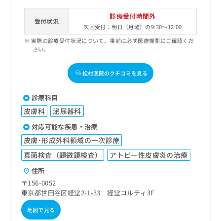
診療受付時間外
受付状況
次回受付：明日（月曜）の9:30～12:00
実際の診療受付状況について、事前に必ず医療機関にご確認くだ
さい。
松村医院のクチコミを見る
診療科目
皮膚科
泌尿器科
対応可能な疾患・治療
皮膚･形成外科領域の一次診療
真菌検査（顕微鏡検査）
アトピー性皮膚炎の治療
住所
〒156-0052
東京都世田谷区経堂2-1-33 経堂コルティ3F
地図で見る