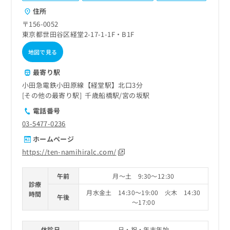
ご了
ら
み
承く
住所
は
ださ
〒156-0052
こ
無
い。
東京都世田谷区経堂2-17-1-1F・B1F
ち
料
ら
情
地図で見る
報
拡
掲
最寄り駅
充
載
小田急電鉄小田原線【経堂駅】北口3分
の
情
その他の最寄り駅
千歳船橋駅
宮の坂駅
お
報
申
の
電話番号
し
修
03-5477-0236
込
正
ホームページ
み
は
は
こ
https://ten-namihiralc.com/
こ
ち
ち
ら
午前
月～土 9:30～12:30
ら
診療
月水金土 14:30～19:00 火木 14:30
時間
そ
午後
～17:00
の
他
の
休診日
日・祝・年末年始