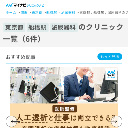
一
般
ホーム
関東
東京都
船橋駅
泌尿器科
東京都 / 船橋駅 / 泌尿器科
ユ
のクリニック
ー
東京都
船橋駅
泌尿器科
ザ
一覧（6件）
ー
の
方
おすすめ記事
は
もっと見る
こ
ち
ら
医
マ
療
イ
関
ナ
係
ビ
者
ク
の
リ
方
ニ