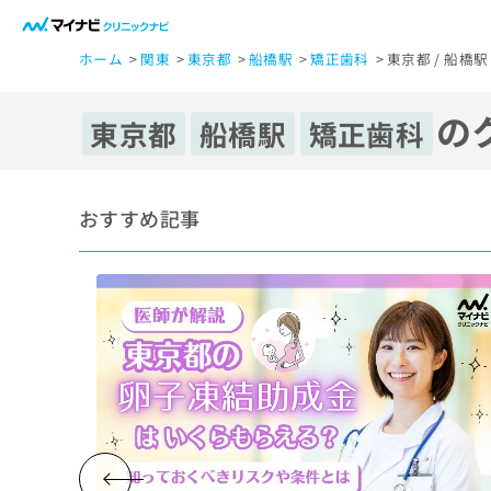
一
ホーム
関東
東京都
船橋駅
矯正歯科
東京都 / 船橋
般
ユ
の
ー
東京都
船橋駅
矯正歯科
ザ
ー
の
おすすめ記事
方
は
こ
ち
ら
医
マ
療
イ
ナ
関
ビ