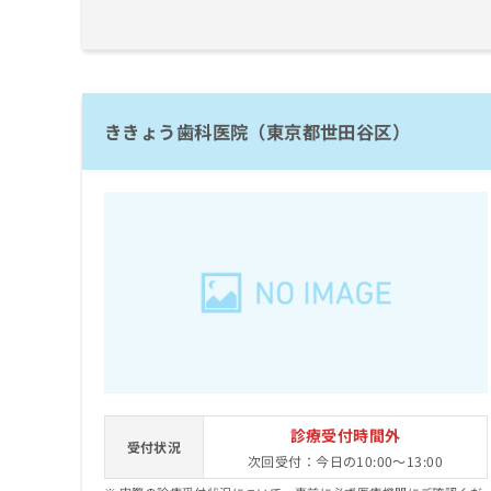
ち
み
ら
は
こ
ち
そ
ら
の
ききょう歯科医院（東京都世田谷区）
他
の
お
問
い
合
わ
せ
は
こ
ち
ら
診療受付時間外
受付状況
次回受付：今日の10:00～13:00