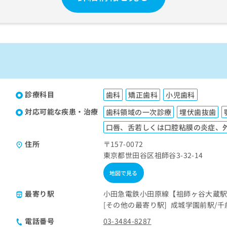
診療科目
歯科
矯正歯科
小児歯科
対応可能な疾患・治療
歯科領域の一次診療
埋伏歯抜歯
口唇、舌若しくは口腔粘膜の炎症、
住所
〒157-0072
東京都世田谷区祖師谷3-32-14
地図で見る
最寄り駅
小田急電鉄小田原線【祖師ヶ谷大蔵
その他の最寄り駅
成城学園前駅
千
電話番号
03-3484-8287