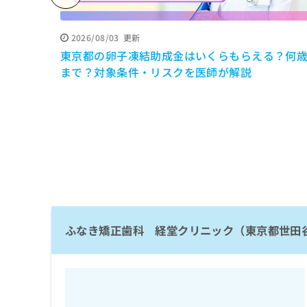
係
ク
者
リ
の
ニ
2026/08/03
更新
ッ
方
東京都の卵子凍結助成金はいくらもらえる？何
ク
は
まで？対象条件・リスクを医師が解説
ナ
こ
ビ
ち
に
関
ら
す
る
お
広
広
問
告
告
い
出
代
合
稿
わ
理
の
ふなき矯正歯科 経堂クリニック（東京都世田
せ
店
お
は
の
問
こ
い
方
ち
合
ら
は
わ
こ