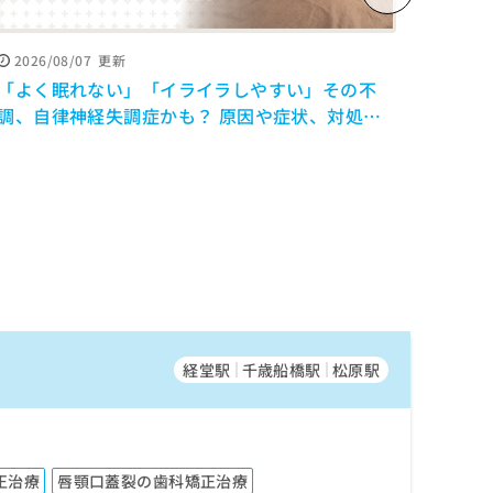
2026/08/07
更新
2026
「よく眠れない」「イライラしやすい」その不
寝だめ
調、自律神経失調症かも？ 原因や症状、対処法
けの
を解説【医師監修】
修】
経堂駅
千歳船橋駅
松原駅
正治療
唇顎口蓋裂の歯科矯正治療