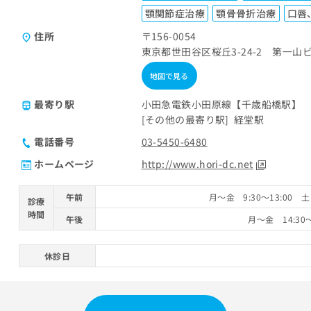
顎関節症治療
顎骨骨折治療
口唇
住所
〒156-0054
東京都世田谷区桜丘3-24-2 第一山ビ
地図で見る
最寄り駅
小田急電鉄小田原線【千歳船橋駅】
その他の最寄り駅
経堂駅
電話番号
03-5450-6480
ホームページ
http://www.hori-dc.net
午前
月～金 9:30～13:00 土
診療
時間
午後
月～金 14:30
休診日