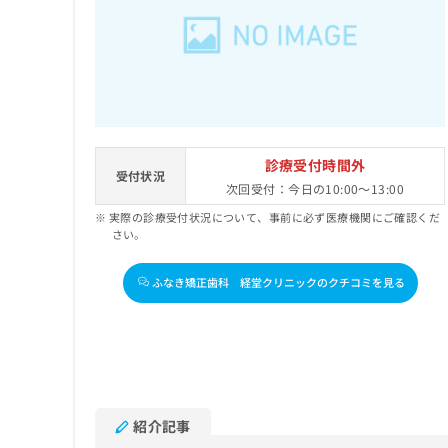
せ
こち
ち
らは
は
マイ
こ
ら
ナビ
ち
クリ
ら
ニッ
クナ
広
ビサ
広
資
イト
告
告
への
料
出
診療受付時間外
出
お問
受付状況
の
稿
次回受付：今日の10:00～13:00
合せ
稿
ご
の
フォ
の
実際の診療受付状況について、事前に必ず医療機関にご確認くだ
請
お
ーム
お
さい。
求
問
とな
問
りま
は
い
い
す。
こ
合
ふなき矯正歯科 経堂クリニックのクチコミを見る
合
クリ
ち
わ
ニッ
わ
ら
せ
クの
せ
は
予
は
約・
こ
こ
無
症状
ち
ち
のご
料
ら
相談
ら
情
紹介記事
など
報
はで