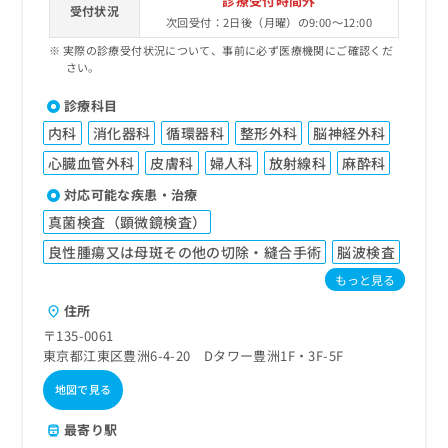
診療受付時間外
受付状況
次回受付：2日後（月曜）の9:00～12:00
実際の診療受付状況について、事前に必ず医療機関にご確認くだ
さい。
診療科目
内科
消化器科
循環器科
整形外科
脳神経外科
心臓血管外科
皮膚科
婦人科
放射線科
麻酔科
対応可能な疾患・治療
真菌検査（顕微鏡検査）
良性腫瘍又は母斑その他の切除・縫合手術
脳波検査
もっと見る
住所
〒135-0061
東京都江東区豊洲6-4-20 Dタワー豊洲1F・3F-5F
地図で見る
最寄り駅