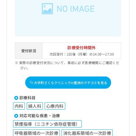
出
稿
クリ
資
稿
ニッ
の
料
クナ
の
お
の
ビサ
お
問
ご
イト
問
い
請
への
い
合
お問
求
合
合せ
わ
は
フォ
わ
せ
こ
診療受付時間外
ーム
せ
受付状況
は
ち
とな
次回受付：2日後（月曜）の14:30～17:30
は
こ
ら
りま
こ
実際の診療受付状況について、事前に必ず医療機関にご確認くだ
ち
す。
さい。
ち
ら
クリ
無
ら
ニッ
料
クの
大手町さくらクリニックin豊洲のクチコミを見る
資
情
予
料
報
約・
の
症状
拡
診療科目
のご
ご
充
相談
内科
婦人科
心療内科
請
の
など
求
お
対応可能な疾患・治療
はで
は
申
きま
禁煙指導（ニコチン依存症管理）
こ
せん
し
ので
ち
込
呼吸器領域の一次診療
消化器系領域の一次診療