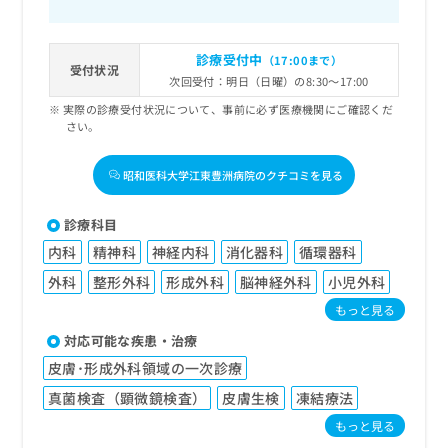
診療受付中
（17:00まで）
受付状況
次回受付：明日（日曜）の8:30～17:00
実際の診療受付状況について、事前に必ず医療機関にご確認くだ
さい。
昭和医科大学江東豊洲病院のクチコミを見る
診療科目
内科
精神科
神経内科
消化器科
循環器科
外科
整形外科
形成外科
脳神経外科
小児外科
もっと見る
対応可能な疾患・治療
皮膚･形成外科領域の一次診療
真菌検査（顕微鏡検査）
皮膚生検
凍結療法
もっと見る