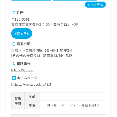
ご了
ら
み
もっと見る
承く
は
ださ
住所
こ
無
い。
ち
料
〒135-0061
ら
情
東京都江東区豊洲3-2-20 豊洲フロント2F
報
地図で見る
拡
掲
充
載
最寄り駅
の
情
お
東京メトロ有楽町線【豊洲駅】徒歩3分
報
申
その他の最寄り駅
新豊洲駅
越中島駅
の
し
修
電話番号
込
正
03-6219-5688
み
は
は
こ
ホームページ
こ
ち
https://www.oscl.jp/
ち
ら
ら
午前
-
診療
そ
時間
の
午後
月～金 14:30～17:30(完全予約制)
他
の