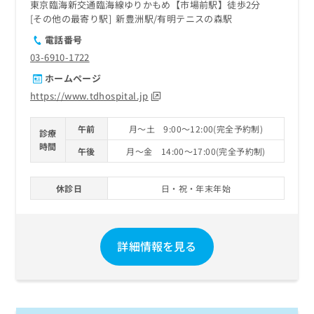
東京臨海新交通臨海線ゆりかもめ【市場前駅】徒歩2分
その他の最寄り駅
新豊洲駅
有明テニスの森駅
電話番号
03-6910-1722
ホームページ
https://www.tdhospital.jp
午前
月～土 9:00～12:00(完全予約制)
診療
時間
午後
月～金 14:00～17:00(完全予約制)
休診日
日・祝・年末年始
詳細情報を見る