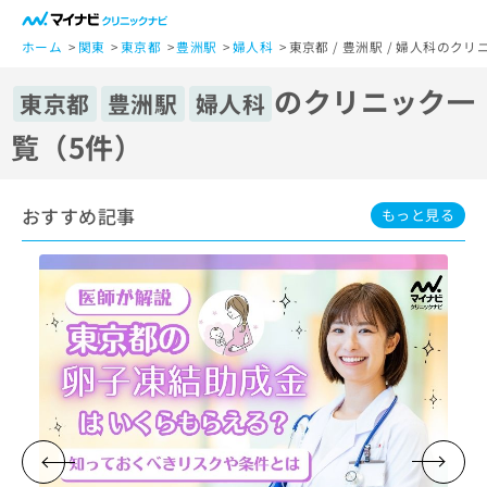
一
般
ホーム
関東
東京都
豊洲駅
婦人科
東京都 / 豊洲駅 / 婦人科のク
ユ
のクリニック一
ー
東京都
豊洲駅
婦人科
ザ
覧（5件）
ー
の
方
おすすめ記事
は
もっと見る
こ
ち
ら
医
マ
療
イ
関
ナ
係
ビ
者
ク
の
リ
方
ニ