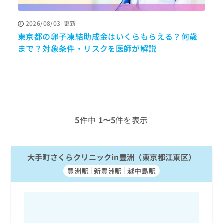
ッ
は
ク
こ
2026/08/03
更新
ナ
ち
東京都の卵子凍結助成金はいくらもらえる？何歳
ビ
ら
に
まで？対象条件・リスクを医師が解説
関
広
す
広
告
る
告
代
お
出
理
問
稿
店
い
の
合
の
お
5
件中
1〜5
件を表示
わ
方
問
せ
い
は
は
合
こ
こ
大手町さくらクリニックin豊洲（東京都江東区）
わ
ち
ち
せ
ら
豊洲駅
新豊洲駅
越中島駅
ら
は
こ
こち
ち
広
らは
広
ら
告
マイ
告
出
ナビ