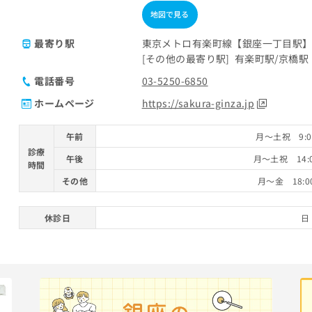
地図で見る
最寄り駅
東京メトロ有楽町線【銀座一丁目駅】
その他の最寄り駅
有楽町駅
京橋駅
電話番号
03-5250-6850
ホームページ
https://sakura-ginza.jp
午前
月～土祝 9:0
診療
午後
月～土祝 14:0
時間
その他
月～金 18:0
休診日
日