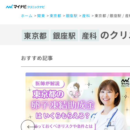
一
ホーム
関東
東京都
銀座駅
産科
東京都 / 銀座駅 /
般
ユ
のクリ
ー
東京都
銀座駅
産科
ザ
ー
の
おすすめ記事
方
は
こ
ち
ら
医
マ
療
イ
ナ
関
ビ