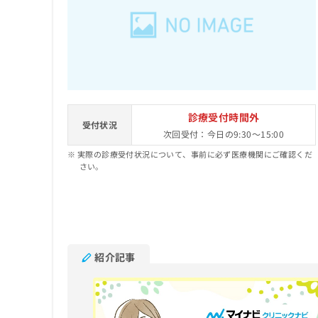
せ
こち
ち
らは
は
マイ
こ
ら
ナビ
ち
クリ
ら
ニッ
クナ
広
ビサ
広
資
イト
告
告
への
料
出
診療受付時間外
出
お問
受付状況
の
稿
次回受付：今日の9:30～15:00
合せ
稿
ご
の
フォ
の
実際の診療受付状況について、事前に必ず医療機関にご確認くだ
請
お
ーム
お
さい。
求
問
とな
問
りま
は
い
い
す。
こ
合
合
クリ
ち
わ
ニッ
わ
ら
せ
クの
せ
は
予
は
紹介記事
約・
こ
こ
無
症状
ち
ち
のご
料
ら
相談
ら
情
など
報
はで