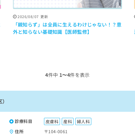
2026/08/07
更新
歳
「親知らず」は全員に生えるわけじゃない！？意
外と知らない基礎知識【医師監修】
4
件中
1〜4
件を表示
区）
診療科目
皮膚科
産科
婦人科
住所
〒104-0061