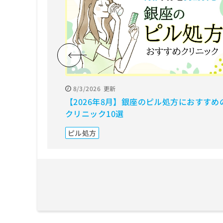
拡
資
きま
充
料
せん
の
ので
の
ご了
お
ご
承く
申
請
ださ
し
求
い。
込
は
み
こ
は
ち
8/3/2026
更新
こ
ら
【2026年8月】銀座のピル処方におすすめ
ち
クリニック10選
ら
無
ピル処方
料
掲
情
載
報
情
拡
報
充
の
の
修
お
正
申
は
し
こ
込