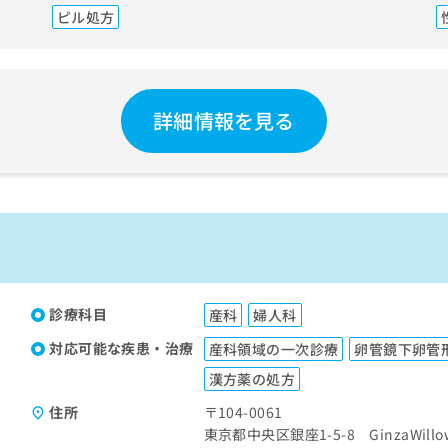
ピル処方
詳細情報を見る
）
診療科目
産科
婦人科
対応可能な疾患・治療
産科領域の一次診療
卵管鏡下卵管
漢方薬の処方
住所
〒104-0061
東京都中央区銀座1-5-8 GinzaWillow