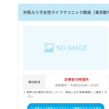
ち
み
ら
は
対馬ルリ子女性ライフクリニック銀座（東京都
こ
ち
そ
ら
の
他
の
お
問
い
合
わ
せ
は
こ
診療受付時間外
ち
受付状況
次回受付：今日の10:00～13:00
ら
実際の診療受付状況について、事前に必ず医療機関にご確認くだ
さい。
対馬ルリ子女性ライフクリニック銀座のクチコミを見る