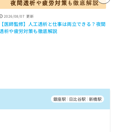
2026/08/07
更新
2026
【医師監修】人工透析と仕事は両立できる？夜間
PR
【医
透析や疲労対策も徹底解説
ンの
小児
銀座駅
日比谷駅
新橋駅