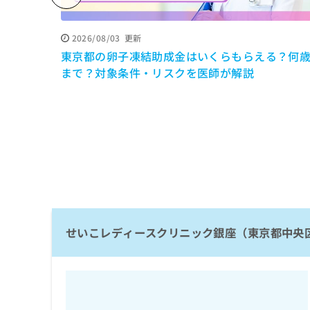
係
ク
者
リ
の
ニ
2026/08/03
更新
ッ
方
東京都の卵子凍結助成金はいくらもらえる？何
ク
は
まで？対象条件・リスクを医師が解説
ナ
こ
ビ
ち
に
関
ら
す
る
お
広
広
問
告
告
い
出
代
合
稿
わ
理
の
せいこレディースクリニック銀座（東京都中央
せ
店
お
は
の
問
こ
い
方
ち
合
ら
は
わ
こ