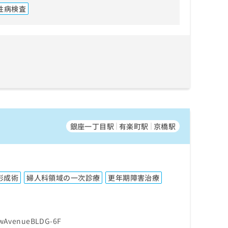
性病検査
銀座一丁目駅
有楽町駅
京橋駅
形成術
婦人科領域の一次診療
更年期障害治療
AvenueBLDG-6F