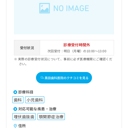
出
稿
クリ
資
稿
ニッ
の
料
クナ
の
お
の
ビサ
お
問
ご
イト
問
い
請
への
い
合
お問
求
合
合せ
わ
は
フォ
わ
せ
こ
診療受付時間外
ーム
せ
受付状況
は
ち
とな
次回受付：明日（月曜）の10:00～13:00
は
こ
ら
りま
こ
実際の診療受付状況について、事前に必ず医療機関にご確認くだ
ち
す。
さい。
ち
ら
クリ
無
ら
ニッ
料
クの
黒田歯科医院のクチコミを見る
資
情
予
料
報
約・
の
症状
拡
診療科目
のご
ご
充
相談
歯科
小児歯科
請
の
など
求
お
対応可能な疾患・治療
はで
は
申
きま
埋伏歯抜歯
顎関節症治療
こ
せん
し
ので
ち
込
住所