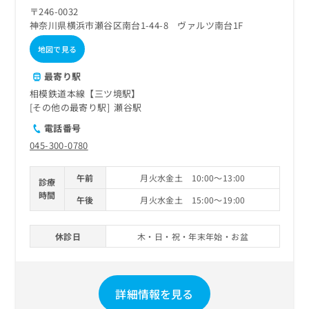
ご了
ら
み
〒246-0032
承く
は
ださ
神奈川県横浜市瀬谷区南台1-44-8 ヴァルツ南台1F
こ
無
い。
ち
地図で見る
料
ら
情
最寄り駅
報
拡
掲
相模鉄道本線【三ツ境駅】
充
載
その他の最寄り駅
瀬谷駅
の
情
電話番号
お
報
045-300-0780
申
の
し
修
込
正
午前
月火水金土 10:00～13:00
診療
み
は
時間
午後
月火水金土 15:00～19:00
は
こ
こ
ち
ち
ら
休診日
木・日・祝・年末年始・お盆
ら
そ
の
他
詳細情報を見る
の