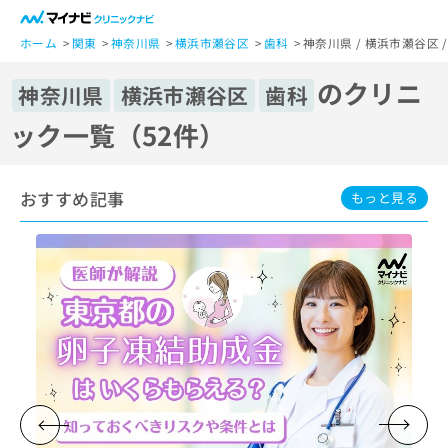
一
般
ホーム
関東
神奈川県
横浜市瀬谷区
歯科
神奈川県 / 横浜市瀬谷区
ユ
のクリニ
ー
神奈川県
横浜市瀬谷区
歯科
ザ
ック一覧（52件）
ー
の
方
おすすめ記事
は
もっと見る
こ
ち
ら
医
マ
療
イ
関
ナ
係
ビ
者
ク
の
リ
方
ニ