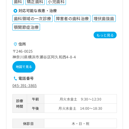
歯科
矯正歯科
小児歯科
対応可能な疾患・治療
歯科領域の一次診療
障害者の歯科治療
埋伏歯抜歯
顎関節症治療
もっと見る
住所
〒246-0025
神奈川県横浜市瀬谷区阿久和西4-8-4
地図で見る
電話番号
045-391-3865
午前
月火水金土 9:30～12:30
診療
時間
午後
月火水金土 14:00～18:30
休診日
木・日・祝