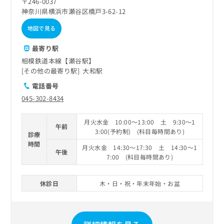
〒246-0037
神奈川県横浜市瀬谷区橋戸3-62-12
地図で見る
最寄り駅
相模鉄道本線【瀬谷駅】
その他の最寄り駅
大和駅
電話番号
045-302-8434
月火水金 10:00～13:00 土 9:30～1
午前
3:00(予約制) (科目毎時間あり)
診療
時間
月火水金 14:30～17:30 土 14:30～1
午後
7:00 (科目毎時間あり)
休診日
木・日・祝・年末年始・お盆