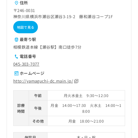
住所
〒246-0031
神奈川県横浜市瀬谷区瀬谷3-19-2 藤和瀬谷コープ1F
地図で見る
最寄り駅
相模鉄道本線【瀬谷駅】南口徒歩7分
電話番号
045-303-7077
ホームページ
http://yamaguchi-dc.main.jp/
午前
月火水金土 9:30～12:30
診療
月金 14:00～17:30 火水土 14:00～1
午後
時間
8:00
その他
月金 18:00～21:00
休診日
木・日・祝