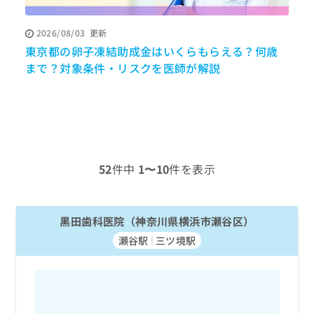
ッ
は
ク
こ
2026/08/03
更新
ナ
ち
東京都の卵子凍結助成金はいくらもらえる？何歳
ビ
ら
に
まで？対象条件・リスクを医師が解説
関
広
す
広
告
る
告
代
お
出
理
問
稿
店
い
の
合
の
お
52
件中
1〜10
件を表示
わ
方
問
せ
い
は
は
合
こ
こ
黒田歯科医院（神奈川県横浜市瀬谷区）
わ
ち
ち
せ
ら
瀬谷駅
三ツ境駅
ら
は
こ
こち
ち
広
らは
広
ら
告
マイ
告
出
ナビ