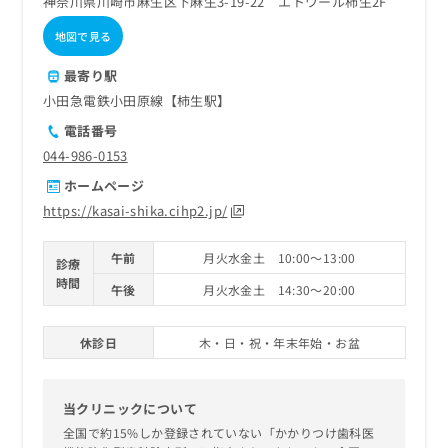
神奈川県川崎市麻生区下麻生3-19-22 エトワール柿生2F
地図で見る
最寄り駅
小田急電鉄小田原線【柿生駅】
電話番号
044-986-0153
ホームページ
https://kasai-shika.cihp2.jp/
午前
月火水金土 10:00～13:00
診療
時間
午後
月火水金土 14:30～20:00
休診日
木・日・祝・年末年始・お盆
当クリニックについて
全国で約15%しか登録されていない「かかりつけ歯科医