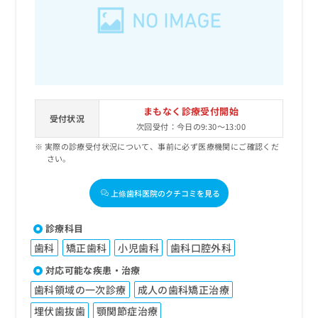
出
稿
クリ
資
稿
ニッ
の
料
クナ
の
お
の
ビサ
お
問
ご
イト
問
い
請
への
い
合
お問
求
合
合せ
わ
は
フォ
わ
せ
こ
まもなく診療受付開始
ーム
せ
受付状況
は
ち
とな
次回受付：今日の9:30～13:00
は
こ
ら
りま
こ
実際の診療受付状況について、事前に必ず医療機関にご確認くだ
ち
す。
さい。
ち
ら
クリ
無
ら
ニッ
料
クの
上條歯科医院のクチコミを見る
資
情
予
料
報
約・
の
症状
拡
診療科目
のご
ご
充
相談
歯科
矯正歯科
小児歯科
歯科口腔外科
請
の
など
求
お
対応可能な疾患・治療
はで
は
申
きま
歯科領域の一次診療
成人の歯科矯正治療
こ
せん
し
ので
ち
込
埋伏歯抜歯
顎関節症治療