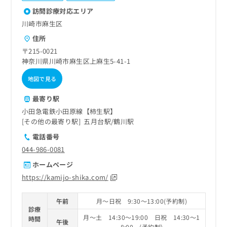
ご了
ら
み
承く
訪問診療対応エリア
は
ださ
川崎市麻生区
こ
無
い。
ち
料
住所
ら
情
〒215-0021
報
神奈川県川崎市麻生区上麻生5-41-1
拡
掲
充
載
地図で見る
の
情
お
最寄り駅
報
申
の
小田急電鉄小田原線【柿生駅】
し
修
その他の最寄り駅
五月台駅
鶴川駅
込
正
電話番号
み
は
は
044-986-0081
こ
こ
ち
ホームページ
ち
ら
https://kamijo-shika.com/
ら
そ
午前
月～日祝 9:30～13:00(予約制)
の
診療
他
月～土 14:30～19:00 日祝 14:30～1
時間
午後
の
8:00 (予約制)