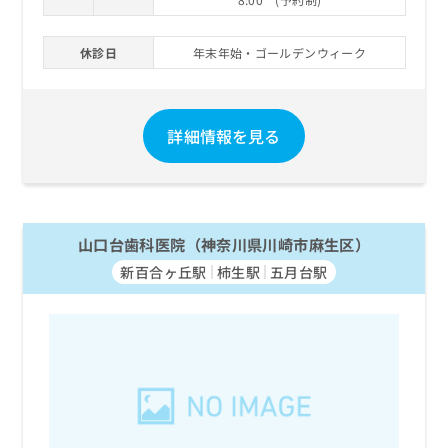
お
問
い
休診日
年末年始・ゴールデンウィーク
合
わ
せ
詳細情報を見る
は
こ
ち
ら
山口台歯科医院（神奈川県川崎市麻生区）
新百合ヶ丘駅
柿生駅
五月台駅