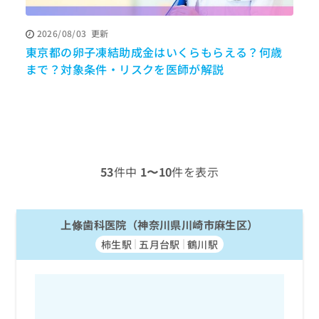
ッ
は
ク
こ
2026/08/03
更新
ナ
ち
東京都の卵子凍結助成金はいくらもらえる？何歳
ビ
ら
に
まで？対象条件・リスクを医師が解説
関
広
す
広
告
る
告
代
お
出
理
問
稿
店
い
の
合
の
お
53
件中
1〜10
件を表示
わ
方
問
せ
い
は
は
合
こ
こ
上條歯科医院（神奈川県川崎市麻生区）
わ
ち
ち
せ
ら
柿生駅
五月台駅
鶴川駅
ら
は
こ
こち
ち
広
らは
広
ら
告
マイ
告
出
ナビ