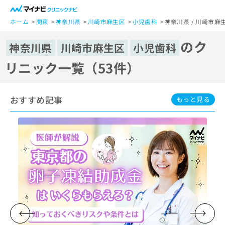
一
般
ホーム
関東
神奈川県
川崎市麻生区
小児歯科
神奈川県 / 川崎市麻
ユ
のク
ー
神奈川県
川崎市麻生区
小児歯科
ザ
リニック一覧（53件）
ー
の
方
おすすめ記事
は
もっと見る
こ
ち
ら
医
マ
療
イ
関
ナ
係
ビ
者
ク
の
リ
方
ニ