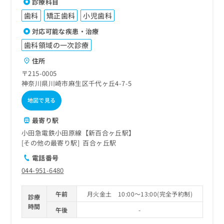
診療科目
歯科
矯正歯科
小児歯科
対応可能な疾患・治療
歯科領域の一次診療
住所
〒215-0005
神奈川県川崎市麻生区千代ヶ丘4-7-5
地図で見る
最寄り駅
小田急電鉄小田原線【新百合ヶ丘駅】
その他の最寄り駅
百合ヶ丘駅
電話番号
044-951-6480
午前
月火金土 10:00～13:00(完全予約制)
診療
時間
午後
-