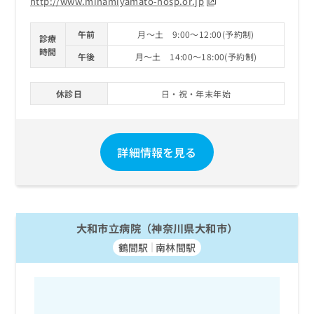
http://www.minamiyamato-hosp.or.jp
午前
月～土 9:00～12:00(予約制)
診療
時間
午後
月～土 14:00～18:00(予約制)
休診日
日・祝・年末年始
詳細情報を見る
大和市立病院（神奈川県大和市）
鶴間駅
南林間駅