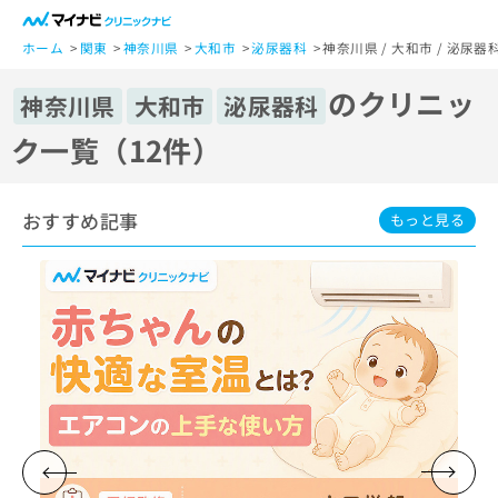
一
般
ホーム
関東
神奈川県
大和市
泌尿器科
神奈川県 / 大和市 / 泌尿
ユ
のクリニッ
ー
神奈川県
大和市
泌尿器科
ザ
ク一覧（12件）
ー
の
方
おすすめ記事
は
もっと見る
こ
ち
ら
医
マ
療
イ
関
ナ
係
ビ
者
ク
の
リ
方
ニ