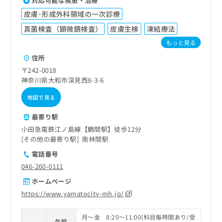
対応可能な疾患・治療
皮膚･形成外科領域の一次診療
真菌検査（顕微鏡検査）
皮膚生検
凍結療法
もっと見る
住所
〒242-0018
神奈川県大和市深見西8-3-6
地図で見る
最寄り駅
小田急電鉄江ノ島線【鶴間駅】徒歩12分
その他の最寄り駅
南林間駅
電話番号
046-260-0111
ホームページ
https://www.yamatocity-mh.jp/
月～金 8:20～11:00(科目毎時間あり/受
午前