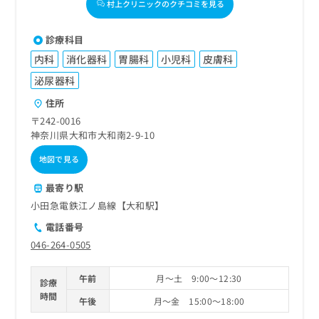
村上クリニックのクチコミを見る
診療科目
内科
消化器科
胃腸科
小児科
皮膚科
泌尿器科
住所
〒242-0016
神奈川県大和市大和南2-9-10
地図で見る
最寄り駅
小田急電鉄江ノ島線【大和駅】
電話番号
046-264-0505
午前
月～土 9:00～12:30
診療
時間
午後
月～金 15:00～18:00