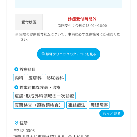
診療受付時間外
受付状況
次回受付：今日の15:00～18:00
実際の診療受付状況について、事前に必ず医療機関にご確認くだ
さい。
飯塚クリニックのクチコミを見る
診療科目
内科
皮膚科
泌尿器科
対応可能な疾患・治療
皮膚･形成外科領域の一次診療
真菌検査（顕微鏡検査）
凍結療法
睡眠障害
もっと見る
住所
〒242-0006
神奈川県大和市南林間1-5-8 今木ビル2F