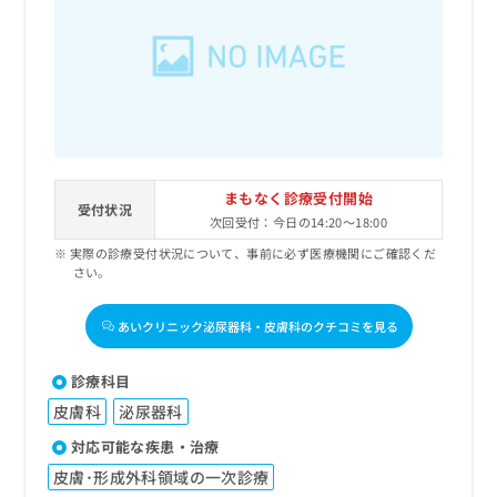
出
稿
クリ
資
稿
ニッ
の
料
クナ
の
お
の
ビサ
お
問
ご
イト
問
い
請
への
い
合
お問
求
合
合せ
わ
は
フォ
わ
せ
こ
ーム
せ
は
ち
とな
まもなく診療受付開始
は
こ
受付状況
ら
りま
次回受付：今日の14:20～18:00
こ
ち
す。
ち
ら
クリ
実際の診療受付状況について、事前に必ず医療機関にご確認くだ
無
ら
ニッ
さい。
料
クの
資
情
予
料
あいクリニック泌尿器科・皮膚科のクチコミを見る
報
約・
の
症状
拡
のご
ご
充
診療科目
相談
請
の
など
皮膚科
泌尿器科
求
お
はで
は
申
きま
対応可能な疾患・治療
こ
せん
し
皮膚･形成外科領域の一次診療
ので
ち
込