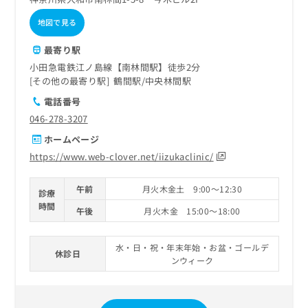
地図で見る
最寄り駅
小田急電鉄江ノ島線【南林間駅】徒歩2分
その他の最寄り駅
鶴間駅
中央林間駅
電話番号
046-278-3207
ホームページ
https://www.web-clover.net/iizukaclinic/
午前
月火木金土 9:00～12:30
診療
時間
午後
月火木金 15:00～18:00
水・日・祝・年末年始・お盆・ゴールデ
休診日
ンウィーク