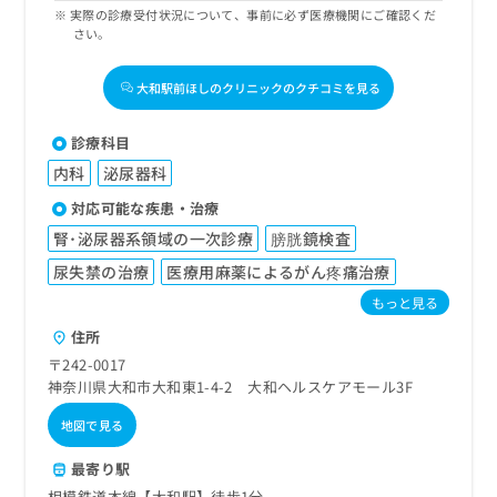
実際の診療受付状況について、事前に必ず医療機関にご確認くだ
さい。
大和駅前ほしのクリニックのクチコミを見る
診療科目
内科
泌尿器科
対応可能な疾患・治療
腎･泌尿器系領域の一次診療
膀胱鏡検査
尿失禁の治療
医療用麻薬によるがん疼痛治療
もっと見る
住所
〒242-0017
神奈川県大和市大和東1-4-2 大和ヘルスケアモール3F
地図で見る
最寄り駅
相模鉄道本線【大和駅】徒歩1分