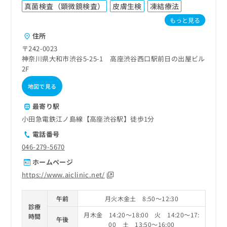
ご了
ら
み
真菌検査（顕微鏡検査）
皮膚生検
凍結療法
承く
は
ださ
もっと見る
こ
無
い。
ち
住所
料
ら
情
〒242-0023
報
神奈川県大和市渋谷5-25-1 高座渋谷西口駅前日の出屋ビル
拡
掲
2F
充
載
地図で見る
の
情
お
報
最寄り駅
申
の
し
小田急電鉄江ノ島線【高座渋谷駅】徒歩1分
修
込
正
電話番号
み
は
046-279-5670
は
こ
こ
ち
ホームページ
ち
ら
https://www.aiclinic.net/
ら
そ
午前
月火木金土 8:50～12:30
の
診療
他
月木金 14:20～18:00 火 14:20～17:
時間
午後
の
00 土 13:50～16:00