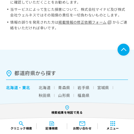
に確認していただくことをお勧めします。
当サービスによって生じた損害について、株式会社マイナビ及び株式
会社ウェルネスではその賠償の責任を一切負わないものとします。
情報の誤りを発見された方は
掲載情報の修正依頼フォーム
からご連
絡をいただければ幸いです。
都道府県から探す
北海道
・
東北
北海道
青森県
岩手県
宮城県
秋田県
山形県
福島県
関東
茨城県
栃木県
群馬県
埼玉県
検索結果を地図で見る
千葉県
東京都
神奈川県
山梨県
中部
新潟県
富山県
石川県
福井県
クリニック
検索
記事検索
お問い合わせ
メニュー
長野県
岐阜県
静岡県
愛知県