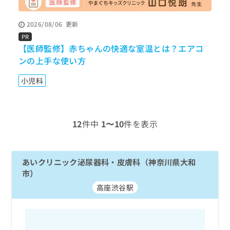
ッ
は
ク
こ
2026/08/06
更新
ナ
ち
ビ
PR
ら
に
【医師監修】赤ちゃんの快適な室温とは？エアコ
関
ンの上手な使い方
広
す
広
告
る
告
小児科
代
お
出
理
問
稿
店
い
の
合
の
お
12
件中
1〜10
件を表示
わ
方
問
せ
い
は
は
合
こ
こ
あいクリニック泌尿器科・皮膚科（神奈川県大和
わ
ち
ち
せ
市）
ら
ら
は
高座渋谷駅
こ
こち
ち
広
らは
広
ら
告
マイ
告
出
ナビ