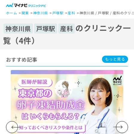
一
般
ホーム
関東
神奈川県
戸塚駅
産科
神奈川県 / 戸塚駅 / 産科のク
ユ
のクリニック一
ー
神奈川県
戸塚駅
産科
ザ
覧（4件）
ー
の
方
おすすめ記事
は
もっと見る
こ
ち
ら
医
マ
療
イ
関
ナ
係
ビ
者
ク
の
リ
方
ニ