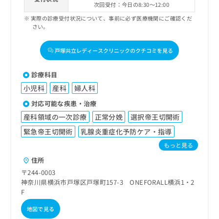
次回受付：今日の8:30～12:00
実際の診療受付状況について、事前に必ず医療機関にご確認くだ
さい。
戸塚共立レディースクリニックのクチコミを見る
診療科目
小児科
産科
婦人科
対応可能な疾患・治療
産科領域の一次診療
正常分娩
選択帝王切開術
緊急帝王切開術
乳腺炎重症化予防ケア・指導
もっと見る
住所
〒244-0003
神奈川県横浜市戸塚区戸塚町157-3 ONEFORALL横浜1・2
F
地図で見る