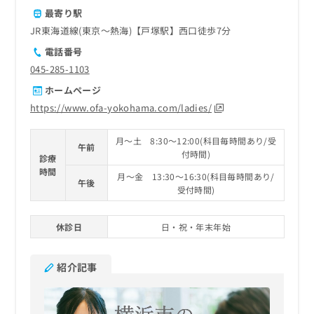
最寄り駅
JR東海道線(東京～熱海)【戸塚駅】西口徒歩7分
電話番号
045-285-1103
ホームページ
https://www.ofa-yokohama.com/ladies/
月～土 8:30～12:00(科目毎時間あり/受
午前
付時間)
診療
時間
月～金 13:30～16:30(科目毎時間あり/
午後
受付時間)
休診日
日・祝・年末年始
紹介記事