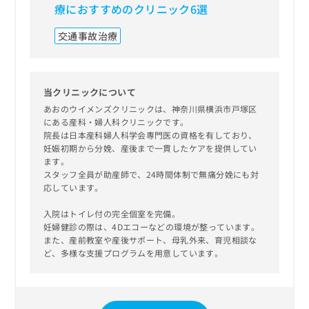
療におすすめのクリニック6選
リニッ
交通事故治療
整形外
当クリニックについて
あおのウイメンズクリニックは、神奈川県横浜市戸塚区
にある産科・婦人科クリニックです。
院長は日本産科婦人科学会専門医の資格を有しており、
妊娠初期から分娩、産後まで一貫したケアを提供してい
ます。
スタッフ全員が助産師で、24時間体制で無痛分娩にも対
応しています。
入院はトイレ付の完全個室を完備。
妊婦健診の際は、4Dエコーなどの環境が整っています。
また、産前教室や産後サポート、母乳外来、育児相談な
ど、多様な支援プログラムを用意しています。