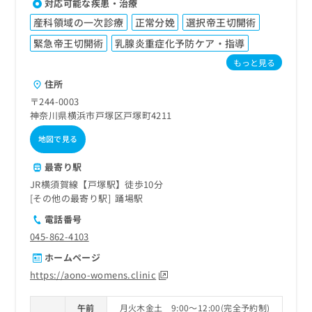
ご了
対応可能な疾患・治療
ら
み
承く
は
産科領域の一次診療
正常分娩
選択帝王切開術
ださ
こ
無
い。
緊急帝王切開術
乳腺炎重症化予防ケア・指導
ち
料
ら
もっと見る
情
報
住所
拡
掲
〒244-0003
充
載
神奈川県横浜市戸塚区戸塚町4211
の
情
お
報
地図で見る
申
の
し
修
最寄り駅
込
正
JR横須賀線【戸塚駅】徒歩10分
み
は
その他の最寄り駅
踊場駅
は
こ
こ
電話番号
ち
ち
ら
045-862-4103
ら
ホームページ
そ
https://aono-womens.clinic
の
他
の
午前
月火木金土 9:00～12:00(完全予約制)