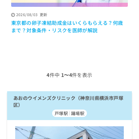
ッ
は
ク
こ
2026/08/03
更新
ナ
ち
東京都の卵子凍結助成金はいくらもらえる？何歳
ビ
ら
に
まで？対象条件・リスクを医師が解説
関
広
す
広
告
る
告
代
お
出
理
問
稿
店
い
の
合
の
お
4
件中
1〜4
件を表示
わ
方
問
せ
い
は
は
合
こ
こ
あおのウイメンズクリニック（神奈川県横浜市戸塚
わ
ち
ち
せ
区）
ら
ら
は
戸塚駅
踊場駅
こ
こち
ち
広
らは
広
ら
告
マイ
告
出
ナビ