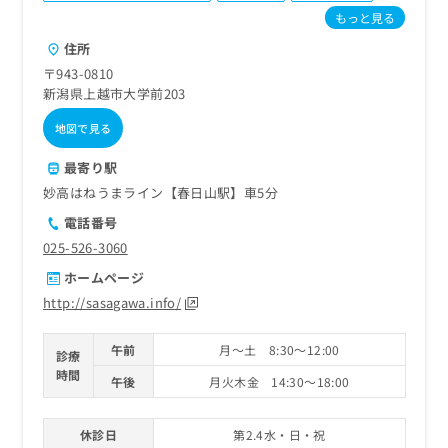
ご了
ら
み
もっと見る
承く
は
ださ
住所
こ
無
い。
ち
料
〒943-0810
ら
情
新潟県上越市大学前203
報
地図で見る
拡
掲
充
載
最寄り駅
の
情
お
妙高はねうまライン【春日山駅】車5分
報
申
の
電話番号
し
修
025-526-3060
込
正
み
は
ホームページ
は
こ
http://sasagawa.info/
こ
ち
ち
ら
午前
月～土 8:30～12:00
ら
診療
時間
そ
午後
月火木金 14:30～18:00
の
他
休診日
第2.4水・日・祝
の