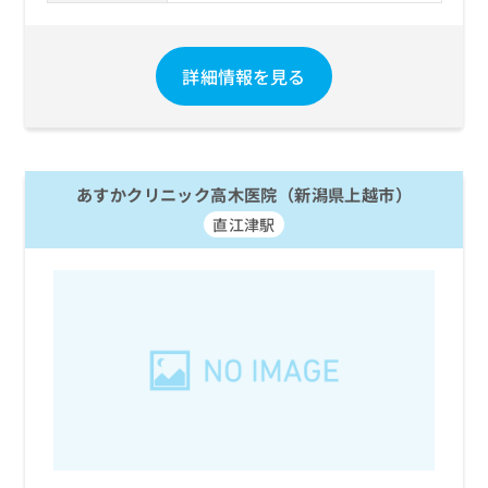
お
問
い
詳細情報を見る
合
わ
せ
は
こ
ち
あすかクリニック高木医院（新潟県上越市）
ら
直江津駅