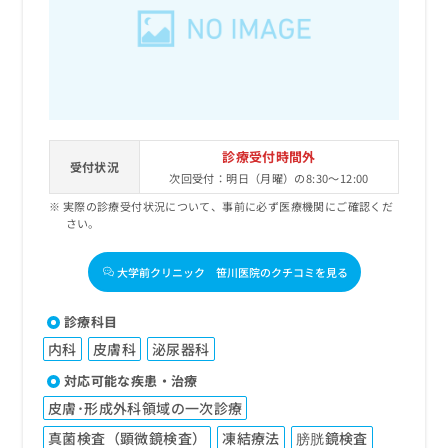
出
稿
クリ
資
稿
ニッ
の
料
クナ
の
お
の
ビサ
お
問
ご
イト
問
い
請
への
い
合
お問
求
合
合せ
わ
は
フォ
わ
せ
こ
診療受付時間外
ーム
せ
受付状況
は
ち
とな
次回受付：明日（月曜）の8:30～12:00
は
こ
ら
りま
こ
実際の診療受付状況について、事前に必ず医療機関にご確認くだ
ち
す。
さい。
ち
ら
クリ
無
ら
ニッ
料
クの
大学前クリニック 笹川医院のクチコミを見る
資
情
予
料
報
約・
の
症状
拡
診療科目
のご
ご
充
相談
内科
皮膚科
泌尿器科
請
の
など
求
お
対応可能な疾患・治療
はで
は
申
きま
皮膚･形成外科領域の一次診療
こ
せん
し
ので
ち
込
真菌検査（顕微鏡検査）
凍結療法
膀胱鏡検査