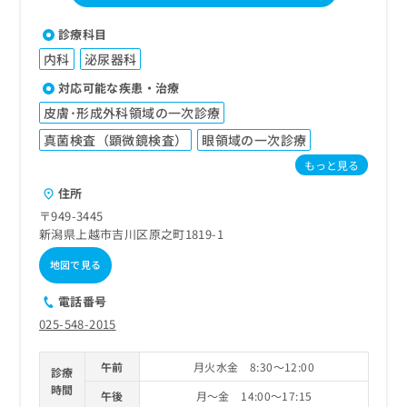
診療科目
内科
泌尿器科
対応可能な疾患・治療
皮膚･形成外科領域の一次診療
真菌検査（顕微鏡検査）
眼領域の一次診療
もっと見る
住所
〒949-3445
新潟県上越市吉川区原之町1819-1
地図で見る
電話番号
025-548-2015
午前
月火水金 8:30～12:00
診療
時間
午後
月～金 14:00～17:15