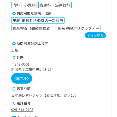
内科
小児科
皮膚科
泌尿器科
対応可能な疾患・治療
皮膚･形成外科領域の一次診療
真菌検査（顕微鏡検査）
終夜睡眠ポリグラフィー
もっと見る
訪問診療対応エリア
上越市
住所
〒942-0001
新潟県上越市中央1-23-26
地図で見る
最寄り駅
日本海ひすいライン【直江津駅】徒歩10分
電話番号
025-543-2103