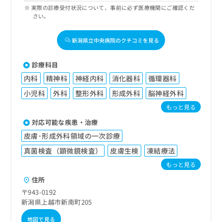
実際の診療受付状況について、事前に必ず医療機関にご確認くだ
さい。
新潟県立中央病院のクチコミを見る
診療科目
内科
精神科
神経内科
消化器科
循環器科
小児科
外科
整形外科
形成外科
脳神経外科
もっと見る
対応可能な疾患・治療
皮膚･形成外科領域の一次診療
真菌検査（顕微鏡検査）
皮膚生検
凍結療法
もっと見る
住所
〒943-0192
新潟県上越市新南町205
地図で見る