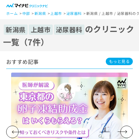
一
般
ホーム
中部
新潟県
上越市
泌尿器科
新潟県 / 上越市 / 泌尿器科
ユ
のクリニック
ー
新潟県
上越市
泌尿器科
ザ
一覧（7件）
ー
の
方
おすすめ記事
は
もっと見る
こ
ち
ら
医
マ
療
イ
関
ナ
係
ビ
者
ク
の
リ
方
ニ