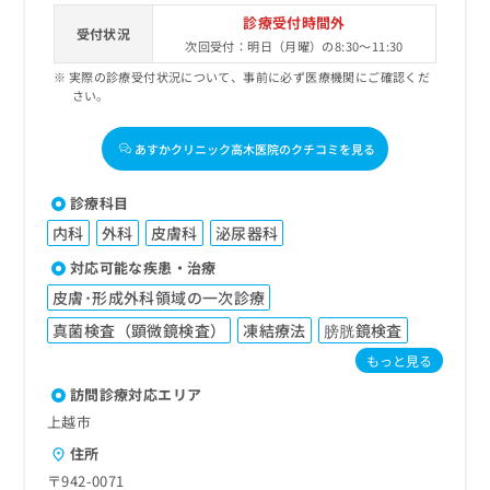
診療受付時間外
受付状況
次回受付：明日（月曜）の8:30～11:30
実際の診療受付状況について、事前に必ず医療機関にご確認くだ
さい。
あすかクリニック高木医院のクチコミを見る
診療科目
内科
外科
皮膚科
泌尿器科
対応可能な疾患・治療
皮膚･形成外科領域の一次診療
真菌検査（顕微鏡検査）
凍結療法
膀胱鏡検査
もっと見る
訪問診療対応エリア
上越市
住所
〒942-0071