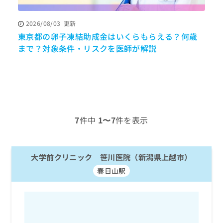
ッ
は
ク
こ
2026/08/03
更新
ナ
ち
東京都の卵子凍結助成金はいくらもらえる？何歳
ビ
ら
に
まで？対象条件・リスクを医師が解説
関
広
す
広
告
る
告
代
お
出
理
問
稿
店
い
の
合
の
お
7
件中
1〜7
件を表示
わ
方
問
せ
い
は
は
合
こ
こ
大学前クリニック 笹川医院（新潟県上越市）
わ
ち
ち
せ
ら
春日山駅
ら
は
こ
こち
ち
広
らは
広
ら
告
マイ
告
出
ナビ