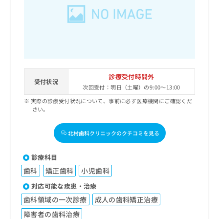
出
稿
クリ
資
稿
ニッ
の
料
クナ
の
お
の
ビサ
お
問
ご
イト
問
い
請
への
い
合
お問
求
合
合せ
わ
は
フォ
わ
せ
こ
診療受付時間外
ーム
せ
受付状況
は
ち
とな
次回受付：明日（土曜）の9:00～13:00
は
こ
ら
りま
こ
実際の診療受付状況について、事前に必ず医療機関にご確認くだ
ち
す。
さい。
ち
ら
クリ
無
ら
ニッ
料
クの
北村歯科クリニックのクチコミを見る
資
情
予
料
報
約・
の
症状
拡
診療科目
のご
ご
充
相談
歯科
矯正歯科
小児歯科
請
の
など
求
お
対応可能な疾患・治療
はで
は
申
きま
歯科領域の一次診療
成人の歯科矯正治療
こ
せん
し
ので
ち
込
障害者の歯科治療