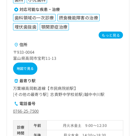
対応可能な疾患・治療
歯科領域の一次診療
摂食機能障害の治療
埋伏歯抜歯
顎関節症治療
もっと見る
住所
〒933-0064
富山県高岡市宝町11-13
地図で見る
最寄り駅
万葉線高岡軌道線【市民病院前駅】
その他の最寄り駅
志貴野中学校前駅
越中中川駅
電話番号
0766-25-7500
午前
月火水金土 9:00～12:30
診療
時間
午後
月火水金 14:30～18:30