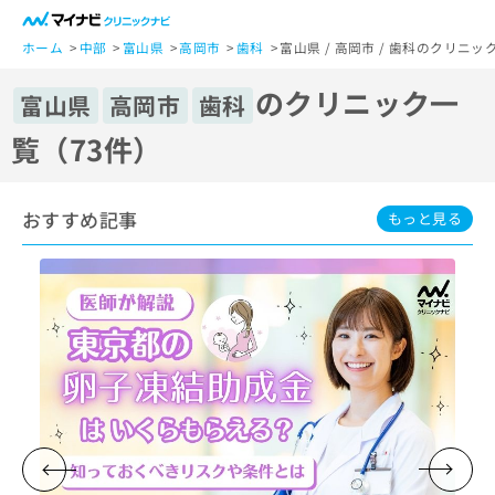
一
般
ホーム
中部
富山県
高岡市
歯科
富山県 / 高岡市 / 歯科のクリニッ
ユ
のクリニック一
ー
富山県
高岡市
歯科
ザ
覧（73件）
ー
の
方
おすすめ記事
は
もっと見る
こ
ち
ら
医
マ
療
イ
関
ナ
係
ビ
者
ク
の
リ
方
ニ