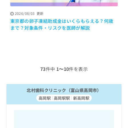
ッ
は
ク
こ
2026/08/03
更新
ナ
ち
東京都の卵子凍結助成金はいくらもらえる？何歳
ビ
ら
に
まで？対象条件・リスクを医師が解説
関
広
す
広
告
る
告
代
お
出
理
問
稿
店
い
の
合
の
お
73
件中
1〜10
件を表示
わ
方
問
せ
い
は
は
合
こ
こ
北村歯科クリニック（富山県高岡市）
わ
ち
ち
せ
ら
高岡駅
高岡駅駅
新高岡駅
ら
は
こ
こち
ち
広
らは
広
ら
告
マイ
告
出
ナビ