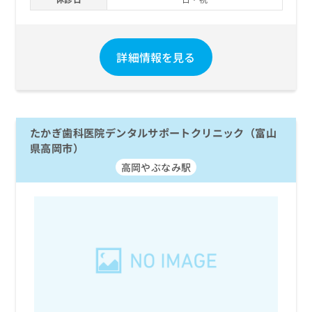
お
問
い
合
詳細情報を見る
わ
せ
は
こ
ち
たかぎ歯科医院デンタルサポートクリニック（富山
ら
県高岡市）
高岡やぶなみ駅