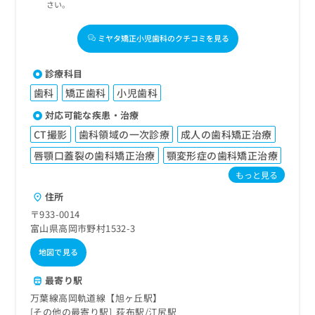
さい。
ミヤタ矯正小児歯科のクチコミを見る
診療科目
歯科
矯正歯科
小児歯科
対応可能な疾患・治療
CT撮影
歯科領域の一次診療
成人の歯科矯正治療
唇顎口蓋裂の歯科矯正治療
顎変形症の歯科矯正治療
もっと見る
住所
〒933-0014
富山県高岡市野村1532-3
地図で見る
最寄り駅
万葉線高岡軌道線【旭ヶ丘駅】
その他の最寄り駅
荻布駅
江尻駅