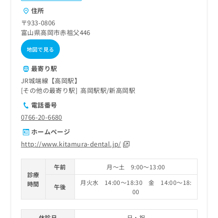
ご了
ら
み
承く
住所
は
ださ
〒933-0806
こ
無
い。
富山県高岡市赤祖父446
ち
料
ら
情
地図で見る
報
拡
掲
最寄り駅
充
載
JR城端線【高岡駅】
の
情
その他の最寄り駅
高岡駅駅
新高岡駅
お
報
申
の
電話番号
し
修
0766-20-6680
込
正
ホームページ
み
は
は
こ
http://www.kitamura-dental.jp/
こ
ち
ち
ら
午前
月～土 9:00～13:00
ら
診療
月火水 14:00～18:30 金 14:00～18:
時間
そ
午後
00
の
他
の
休診日
日・祝