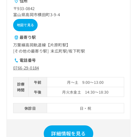
住所
〒933-0842
富山県高岡市横田町3-9-4
地図で見る
最寄り駅
万葉線高岡軌道線【片原町駅】
その他の最寄り駅
末広町駅
坂下町駅
電話番号
0766-29-0184
午前
月～土 9:00～13:00
診療
時間
午後
月火水金土 14:30～18:30
休診日
日・祝
詳細情報を見る