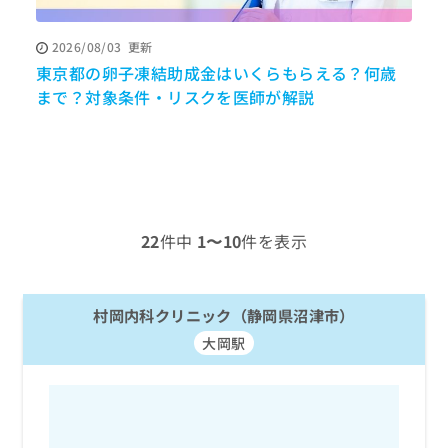
ッ
は
ク
こ
2026/08/03
更新
ナ
ち
東京都の卵子凍結助成金はいくらもらえる？何歳
ビ
ら
に
まで？対象条件・リスクを医師が解説
調
関
広
す
広
告
る
告
代
お
出
理
問
稿
店
い
の
合
の
お
22
件中
1〜10
件を表示
わ
方
問
せ
い
は
は
合
こ
こ
村岡内科クリニック（静岡県沼津市）
わ
ち
ち
せ
ら
大岡駅
ら
は
こ
こち
ち
広
らは
広
ら
告
マイ
告
出
ナビ