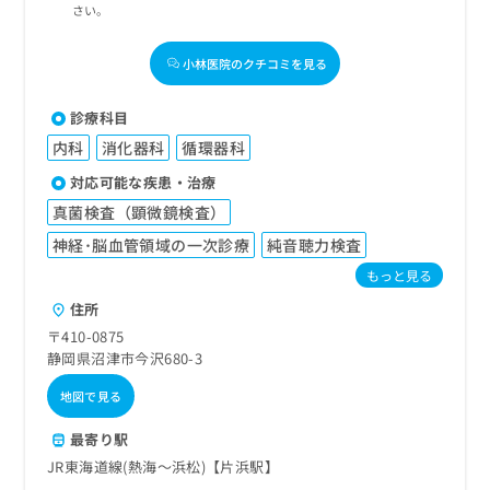
さい。
小林医院のクチコミを見る
診療科目
内科
消化器科
循環器科
対応可能な疾患・治療
真菌検査（顕微鏡検査）
神経･脳血管領域の一次診療
純音聴力検査
もっと見る
住所
〒410-0875
静岡県沼津市今沢680-3
地図で見る
最寄り駅
JR東海道線(熱海～浜松)【片浜駅】