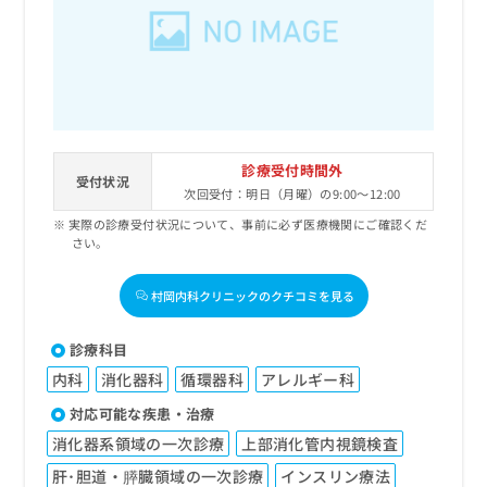
出
稿
クリ
資
稿
ニッ
の
料
クナ
の
お
の
ビサ
お
問
ご
イト
問
い
請
への
い
合
お問
求
合
合せ
わ
は
フォ
わ
せ
こ
診療受付時間外
ーム
せ
受付状況
は
ち
とな
次回受付：明日（月曜）の9:00～12:00
は
こ
ら
りま
こ
実際の診療受付状況について、事前に必ず医療機関にご確認くだ
ち
す。
さい。
ち
ら
クリ
無
ら
ニッ
料
クの
村岡内科クリニックのクチコミを見る
資
情
予
料
報
約・
の
症状
拡
診療科目
のご
ご
充
相談
内科
消化器科
循環器科
アレルギー科
請
の
など
求
お
対応可能な疾患・治療
はで
は
申
きま
消化器系領域の一次診療
上部消化管内視鏡検査
こ
せん
し
ので
ち
込
肝･胆道・膵臓領域の一次診療
インスリン療法