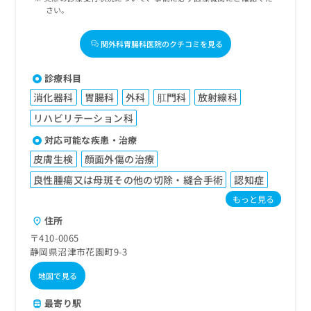
さい。
関外科胃腸科医院のクチコミを見る
診療科目
消化器科
胃腸科
外科
肛門科
放射線科
リハビリテーション科
対応可能な疾患・治療
皮膚生検
顔面外傷の治療
良性腫瘍又は母斑その他の切除・縫合手術
認知症
もっと見る
住所
〒410-0065
静岡県沼津市花園町9-3
地図で見る
最寄り駅