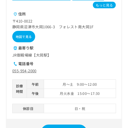
ご了
ら
み
もっと見る
承く
は
ださ
住所
こ
無
い。
ち
料
〒410-0022
ら
情
静岡県沼津市大岡1066-3 フォレスト南大岡1F
報
地図で見る
拡
掲
充
載
最寄り駅
の
情
お
JR御殿場線【大岡駅】
報
申
の
電話番号
し
修
055-954-2000
込
正
み
は
は
こ
午前
月～土 9:00～12:00
診療
こ
ち
時間
午後
月火水金 15:00～17:30
ち
ら
ら
休診日
日・祝
そ
の
他
の