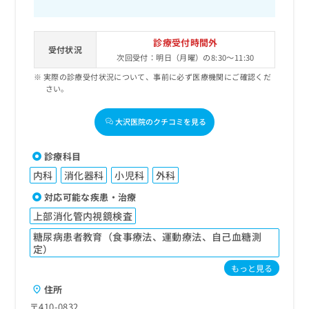
診療受付時間外
受付状況
次回受付：明日（月曜）の8:30～11:30
実際の診療受付状況について、事前に必ず医療機関にご確認くだ
さい。
大沢医院のクチコミを見る
診療科目
内科
消化器科
小児科
外科
対応可能な疾患・治療
上部消化管内視鏡検査
糖尿病患者教育（食事療法、運動療法、自己血糖測
定）
もっと見る
住所
〒410-0832