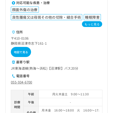
対応可能な疾患・治療
顔面外傷の治療
良性腫瘍又は母斑その他の切除・縫合手術
睡眠障害
もっと見る
住所
〒410-0106
静岡県沼津市志下161-1
地図で見る
最寄り駅
JR東海道線(熱海～浜松)【沼津駅】バス20分
電話番号
055-934-6700
午前
月火木金土 9:00～11:30
診療
午後
-
時間
月木金 16:00～18:00 火 16:00～17:
その他