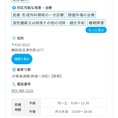
対応可能な疾患・治療
皮膚･形成外科領域の一次診療
顔面外傷の治療
良性腫瘍又は母斑その他の切除・縫合手術
睡眠障害
もっと見る
住所
〒410-0312
静岡県沼津市原1077
地図で見る
最寄り駅
JR東海道線(熱海～浜松)【原駅】
電話番号
055-966-3131
午前
月～土 9:00～12:30
診療
時間
午後
月火水金 15:00～18:00