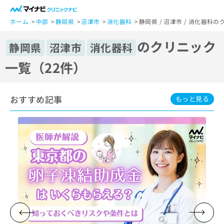
一
般
ホーム
中部
静岡県
沼津市
消化器科
静岡県 / 沼津市 / 消化器科
ユ
のクリニック
ー
静岡県
沼津市
消化器科
ザ
一覧（22件）
ー
の
方
おすすめ記事
は
もっと見る
こ
ち
ら
医
マ
療
イ
関
ナ
係
ビ
者
ク
の
リ
方
ニ