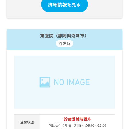
詳細情報を見る
お
問
い
合
わ
せ
東医院（静岡県沼津市）
は
沼津駅
こ
ち
ら
診療受付時間外
受付状況
次回受付：明日（月曜）の9:00～12:00