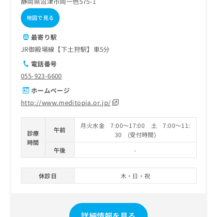
静岡県沼津市岡一色575-1
地図で見る
最寄り駅
JR御殿場線【下土狩駅】車5分
電話番号
055-923-6600
ホームページ
http://www.meditopia.or.jp/
月火水金 7:00～17:00 土 7:00～11:
午前
診療
30 (受付時間)
時間
午後
-
休診日
木・日・祝
詳細情報を見る