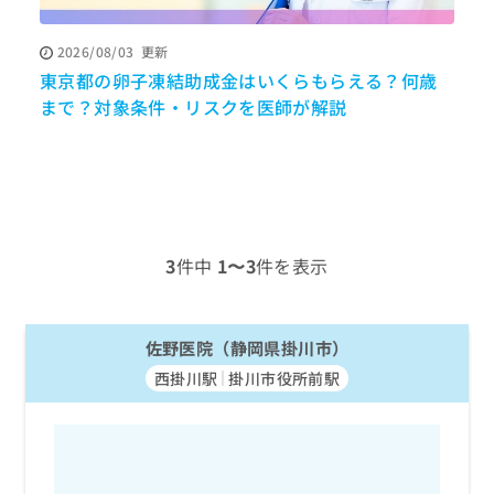
ッ
は
ク
こ
2026/08/03
更新
ナ
ち
東京都の卵子凍結助成金はいくらもらえる？何歳
ビ
ら
に
まで？対象条件・リスクを医師が解説
関
広
す
広
告
る
告
代
お
出
理
問
稿
店
い
の
合
の
お
3
件中
1〜3
件を表示
わ
方
問
せ
い
は
は
合
こ
こ
佐野医院（静岡県掛川市）
わ
ち
ち
せ
ら
西掛川駅
掛川市役所前駅
ら
は
こ
こち
ち
広
らは
広
ら
告
マイ
告
出
ナビ