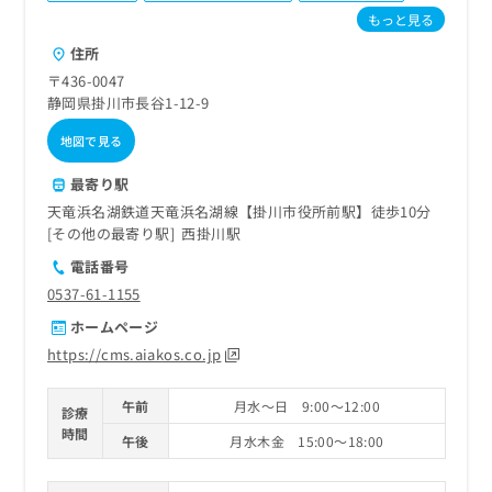
ご了
ら
み
もっと見る
承く
は
ださ
住所
こ
無
い。
ち
料
〒436-0047
ら
情
静岡県掛川市長谷1-12-9
報
地図で見る
拡
掲
充
載
最寄り駅
の
情
お
天竜浜名湖鉄道天竜浜名湖線【掛川市役所前駅】徒歩10分
報
申
その他の最寄り駅
西掛川駅
の
し
修
電話番号
込
正
0537-61-1155
み
は
は
こ
ホームページ
こ
ち
https://cms.aiakos.co.jp
ち
ら
ら
午前
月水～日 9:00～12:00
診療
そ
時間
の
午後
月水木金 15:00～18:00
他
の