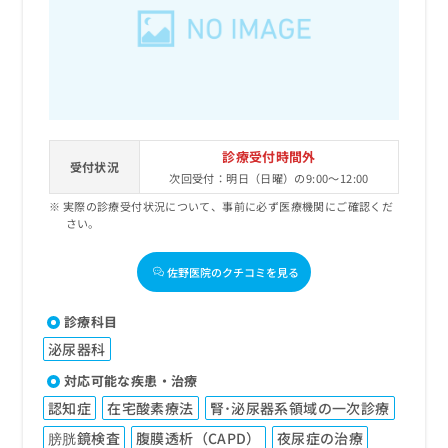
出
稿
クリ
資
稿
ニッ
の
料
クナ
の
お
の
ビサ
お
問
ご
イト
問
い
請
への
い
合
お問
求
合
合せ
わ
は
フォ
わ
せ
こ
診療受付時間外
ーム
せ
受付状況
は
ち
とな
次回受付：明日（日曜）の9:00～12:00
は
こ
ら
りま
こ
実際の診療受付状況について、事前に必ず医療機関にご確認くだ
ち
す。
さい。
ち
ら
クリ
無
ら
ニッ
料
クの
佐野医院のクチコミを見る
資
情
予
料
報
約・
の
症状
拡
診療科目
のご
ご
充
相談
泌尿器科
請
の
など
求
お
対応可能な疾患・治療
はで
は
申
きま
認知症
在宅酸素療法
腎･泌尿器系領域の一次診療
こ
せん
し
ので
ち
込
膀胱鏡検査
腹膜透析（CAPD）
夜尿症の治療