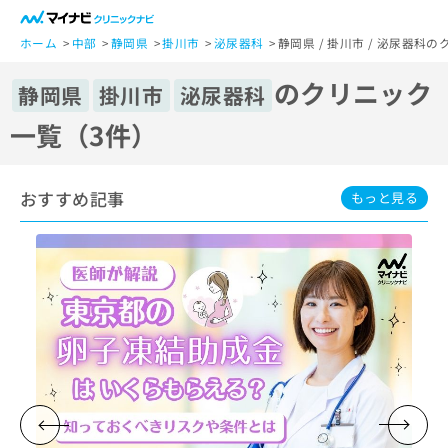
一
般
ホーム
中部
静岡県
掛川市
泌尿器科
静岡県 / 掛川市 / 泌尿器科
ユ
のクリニック
ー
静岡県
掛川市
泌尿器科
ザ
一覧（3件）
ー
の
方
おすすめ記事
は
もっと見る
こ
ち
ら
医
マ
療
イ
関
ナ
係
ビ
者
ク
の
リ
方
ニ