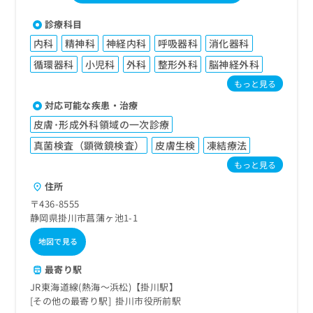
診療科目
内科
精神科
神経内科
呼吸器科
消化器科
循環器科
小児科
外科
整形外科
脳神経外科
もっと見る
対応可能な疾患・治療
皮膚･形成外科領域の一次診療
真菌検査（顕微鏡検査）
皮膚生検
凍結療法
もっと見る
住所
〒436-8555
静岡県掛川市菖蒲ヶ池1-1
地図で見る
最寄り駅
JR東海道線(熱海～浜松)【掛川駅】
その他の最寄り駅
掛川市役所前駅