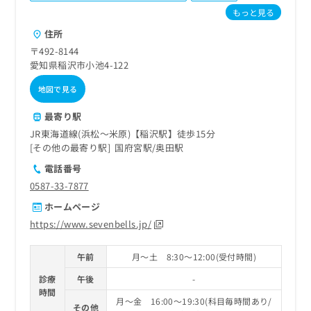
ご了
ら
み
もっと見る
承く
は
ださ
住所
こ
無
い。
ち
料
〒492-8144
ら
情
愛知県稲沢市小池4-122
報
地図で見る
拡
掲
充
載
最寄り駅
の
情
お
JR東海道線(浜松～米原)【稲沢駅】徒歩15分
報
申
その他の最寄り駅
国府宮駅
奥田駅
の
し
修
電話番号
込
正
0587-33-7877
み
は
は
こ
ホームページ
こ
ち
https://www.sevenbells.jp/
ち
ら
ら
午前
月～土 8:30～12:00(受付時間)
そ
の
診療
午後
-
他
時間
月～金 16:00～19:30(科目毎時間あり/
の
その他