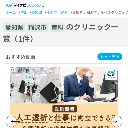
一
般
ホーム
中部
愛知県
稲沢市
産科
愛知県 / 稲沢市 / 産科のクリニッ
ユ
のクリニック一
ー
愛知県
稲沢市
産科
ザ
覧（1件）
ー
の
方
おすすめ記事
は
もっと見る
こ
ち
ら
医
マ
療
イ
関
ナ
係
ビ
者
ク
の
リ
方
ニ