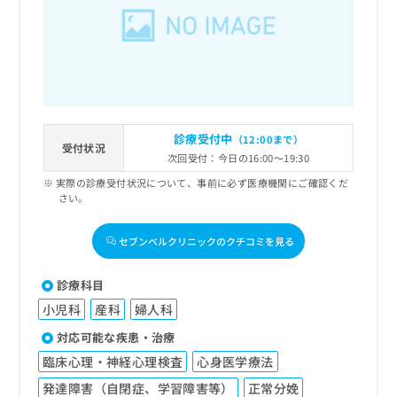
出
稿
クリ
資
稿
ニッ
の
料
クナ
の
お
の
ビサ
お
問
ご
イト
問
い
請
への
い
合
お問
求
合
合せ
わ
は
フォ
わ
せ
こ
診療受付中
（12:00まで）
ーム
せ
受付状況
は
ち
とな
次回受付：今日の16:00～19:30
は
こ
ら
りま
こ
実際の診療受付状況について、事前に必ず医療機関にご確認くだ
ち
す。
さい。
ち
ら
クリ
無
ら
ニッ
料
クの
セブンベルクリニックのクチコミを見る
資
情
予
料
報
約・
の
症状
拡
診療科目
のご
ご
充
相談
小児科
産科
婦人科
請
の
など
求
お
対応可能な疾患・治療
はで
は
申
きま
臨床心理・神経心理検査
心身医学療法
こ
せん
し
ので
ち
込
発達障害（自閉症、学習障害等）
正常分娩