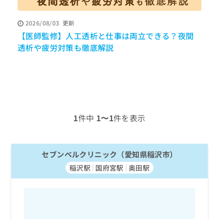
ッ
は
ク
こ
2026/08/03
更新
ナ
ち
【医師監修】人工透析と仕事は両立できる？夜間
ビ
ら
に
透析や疲労対策も徹底解説
関
広
す
広
告
る
告
代
お
出
理
問
稿
店
い
の
合
の
お
1
件中
1〜1
件を表示
わ
方
問
せ
い
は
は
合
こ
こ
セブンベルクリニック（愛知県稲沢市）
わ
ち
ち
せ
ら
稲沢駅
国府宮駅
奥田駅
ら
は
こ
こち
ち
広
らは
広
ら
告
マイ
告
出
ナビ