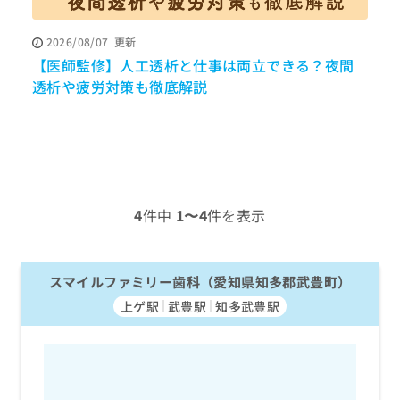
ッ
は
ク
こ
2026/08/07
更新
ナ
ち
【医師監修】人工透析と仕事は両立できる？夜間
ビ
ら
に
透析や疲労対策も徹底解説
関
広
す
広
告
る
告
代
お
出
理
問
稿
店
い
の
合
の
お
4
件中
1〜4
件を表示
わ
方
問
せ
い
は
は
合
こ
こ
スマイルファミリー歯科（愛知県知多郡武豊町）
わ
ち
ち
せ
ら
上ゲ駅
武豊駅
知多武豊駅
ら
は
こ
こち
ち
広
らは
広
ら
告
マイ
告
出
ナビ