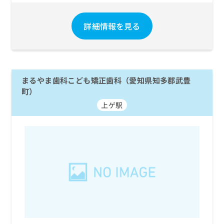
お
問
詳細情報を見る
い
合
わ
せ
は
こ
まるやま歯科こども矯正歯科（愛知県知多郡武豊
ち
町）
ら
上ゲ駅