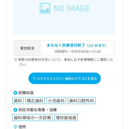
出
稿
クリ
資
稿
ニッ
の
料
クナ
の
お
の
ビサ
お
問
ご
イト
問
い
請
への
い
合
お問
求
合
合せ
わ
は
フォ
わ
せ
こ
まもなく診療受付終了
（12:30まで）
ーム
せ
受付状況
は
ち
とな
次回受付：今日の14:00～17:00
は
こ
ら
りま
こ
実際の診療受付状況について、事前に必ず医療機関にご確認くだ
ち
す。
さい。
ち
ら
クリ
無
ら
ニッ
料
クの
スマイルファミリー歯科のクチコミを見る
資
情
予
料
報
約・
の
症状
拡
診療科目
のご
ご
充
相談
歯科
矯正歯科
小児歯科
歯科口腔外科
請
の
など
求
お
対応可能な疾患・治療
はで
は
申
きま
歯科領域の一次診療
埋伏歯抜歯
こ
せん
し
ので
ち
込
住所