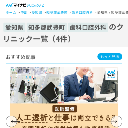
一
般
ホーム
中部
愛知県
知多郡武豊町
歯科口腔外科
愛知県 / 知多郡武
ユ
のク
ー
愛知県
知多郡武豊町
歯科口腔外科
ザ
リニック一覧（4件）
ー
の
方
おすすめ記事
は
もっと見る
こ
ち
ら
医
マ
療
イ
関
ナ
係
ビ
者
ク
の
リ
方
ニ