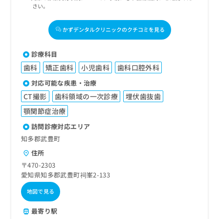
さい。
かずデンタルクリニックのクチコミを見る
診療科目
歯科
矯正歯科
小児歯科
歯科口腔外科
対応可能な疾患・治療
CT撮影
歯科領域の一次診療
埋伏歯抜歯
顎関節症治療
訪問診療対応エリア
知多郡武豊町
住所
〒470-2303
愛知県知多郡武豊町祠峯2-133
地図で見る
最寄り駅