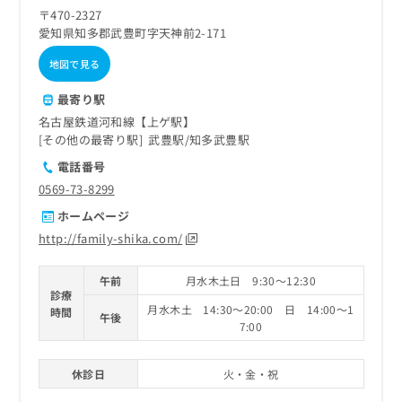
ご了
ら
み
〒470-2327
承く
は
ださ
愛知県知多郡武豊町字天神前2-171
こ
無
い。
ち
地図で見る
料
ら
情
最寄り駅
報
拡
掲
名古屋鉄道河和線【上ゲ駅】
充
載
その他の最寄り駅
武豊駅
知多武豊駅
の
情
電話番号
お
報
0569-73-8299
申
の
し
修
ホームページ
込
正
http://family-shika.com/
み
は
は
こ
こ
午前
月水木土日 9:30～12:30
ち
診療
ち
ら
月水木土 14:30～20:00 日 14:00～1
時間
ら
午後
7:00
そ
の
休診日
火・金・祝
他
の