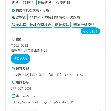
内科
精神科
神経内科
心療内科
対応可能な疾患・治療
脳波検査
精神科・神経科領域の一次診療
臨床心理・神経心理検査
精神療法
精神分析療法
もっと見る
住所
〒525-0072
滋賀県草津市笠山8-4-25
地図で見る
最寄り駅
JR東海道線(米原～神戸)【瀬田駅】タクシー10分
電話番号
077-567-5001
ホームページ
https://www.pref.shiga.lg.jp/seishin/