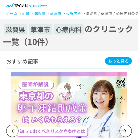
一
般
ホーム
近畿
滋賀県
草津市
心療内科
滋賀県 / 草津市 / 心療内科
ユ
のクリニック
ー
滋賀県
草津市
心療内科
ザ
一覧（10件）
ー
の
方
おすすめ記事
は
もっと見る
こ
ち
ら
医
マ
療
イ
関
ナ
係
ビ
者
ク
の
リ
方
ニ