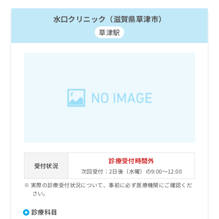
お
問
水口クリニック（滋賀県草津市）
い
草津駅
合
わ
せ
は
こ
ち
ら
診療受付時間外
受付状況
次回受付：2日後（水曜）の9:00～12:00
実際の診療受付状況について、事前に必ず医療機関にご確認くだ
さい。
診療科目