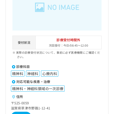
出
稿
クリ
資
稿
ニッ
の
料
クナ
の
お
の
ビサ
お
問
ご
イト
問
い
請
への
い
合
お問
求
合
合せ
わ
は
フォ
わ
せ
こ
診療受付時間外
ーム
せ
受付状況
は
ち
とな
次回受付：今日の8:45～12:00
は
こ
ら
りま
こ
実際の診療受付状況について、事前に必ず医療機関にご確認くだ
ち
す。
さい。
ち
ら
クリ
無
ら
ニッ
料
診療科目
クの
資
情
予
精神科
神経科
心療内科
料
報
約・
の
症状
拡
対応可能な疾患・治療
のご
ご
充
精神科・神経科領域の一次診療
相談
請
の
など
求
お
住所
はで
は
申
きま
〒525-0059
こ
せん
し
滋賀県草津市野路1-12-41
ので
ち
込