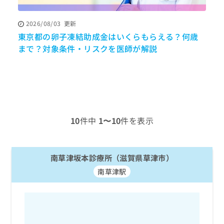
ッ
は
ク
こ
2026/08/03
更新
ナ
ち
東京都の卵子凍結助成金はいくらもらえる？何歳
ビ
ら
に
まで？対象条件・リスクを医師が解説
関
広
す
広
告
る
告
代
お
出
理
問
稿
店
い
の
合
の
お
10
件中
1〜10
件を表示
わ
方
問
せ
い
は
は
合
こ
こ
南草津坂本診療所（滋賀県草津市）
わ
ち
ち
せ
ら
南草津駅
ら
は
こ
こち
ち
広
らは
広
ら
告
マイ
告
出
ナビ