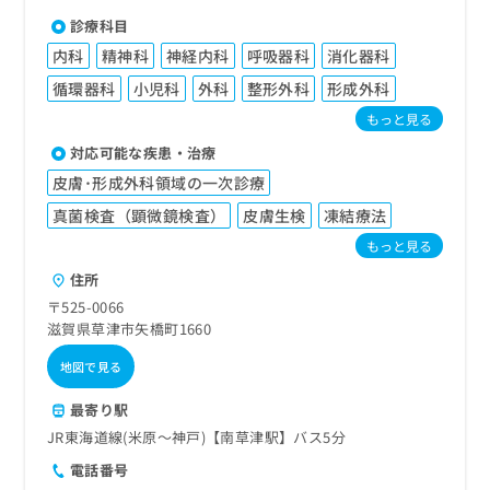
診療科目
内科
精神科
神経内科
呼吸器科
消化器科
循環器科
小児科
外科
整形外科
形成外科
もっと見る
対応可能な疾患・治療
皮膚･形成外科領域の一次診療
真菌検査（顕微鏡検査）
皮膚生検
凍結療法
もっと見る
住所
〒525-0066
滋賀県草津市矢橋町1660
地図で見る
最寄り駅
JR東海道線(米原～神戸)【南草津駅】バス5分
電話番号