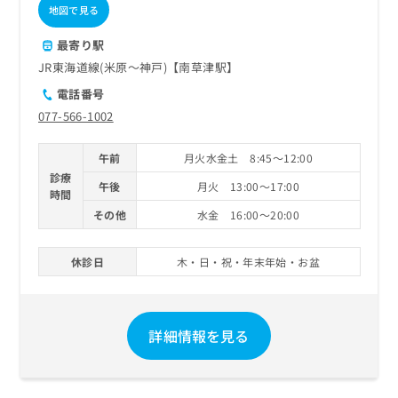
ご了
ら
み
地図で見る
承く
は
ださ
こ
最寄り駅
無
い。
ち
料
JR東海道線(米原～神戸)【南草津駅】
ら
情
電話番号
報
077-566-1002
拡
掲
充
載
の
情
午前
月火水金土 8:45～12:00
お
報
診療
午後
月火 13:00～17:00
申
の
時間
し
修
その他
水金 16:00～20:00
込
正
み
は
は
こ
休診日
木・日・祝・年末年始・お盆
こ
ち
ち
ら
ら
詳細情報を見る
そ
の
他
の