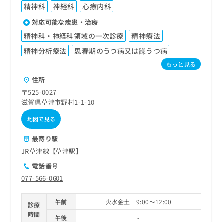
精神科
神経科
心療内科
対応可能な疾患・治療
精神科・神経科領域の一次診療
精神療法
精神分析療法
思春期のうつ病又は躁うつ病
もっと見る
住所
〒525-0027
滋賀県草津市野村1-1-10
地図で見る
最寄り駅
JR草津線【草津駅】
電話番号
077-566-0601
午前
火水金土 9:00～12:00
診療
時間
午後
-