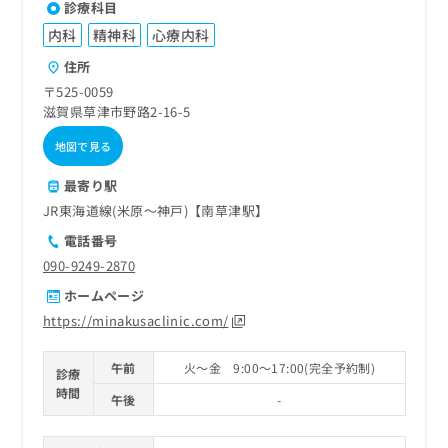
診療科目
内科
精神科
心療内科
住所
〒525-0059
滋賀県草津市野路2-16-5
地図で見る
最寄り駅
JR東海道線(米原～神戸)【南草津駅】
電話番号
090-9249-2870
ホームページ
https://minakusaclinic.com/
午前
火～金 9:00～17:00(完全予約制)
診療
時間
午後
-