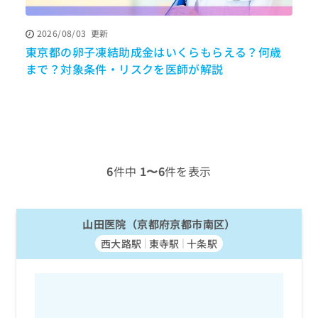
ッ
は
ク
こ
2026/08/03
更新
ナ
ち
東京都の卵子凍結助成金はいくらもらえる？何歳
ビ
ら
に
まで？対象条件・リスクを医師が解説
関
広
す
広
告
る
告
代
お
出
理
問
稿
店
い
の
合
の
お
6
件中
1〜6
件を表示
わ
方
問
せ
い
は
は
合
こ
こ
山田医院（京都府京都市南区）
わ
ち
ち
せ
ら
西大路駅
東寺駅
十条駅
ら
は
こ
こち
ち
広
らは
広
ら
告
マイ
告
出
ナビ