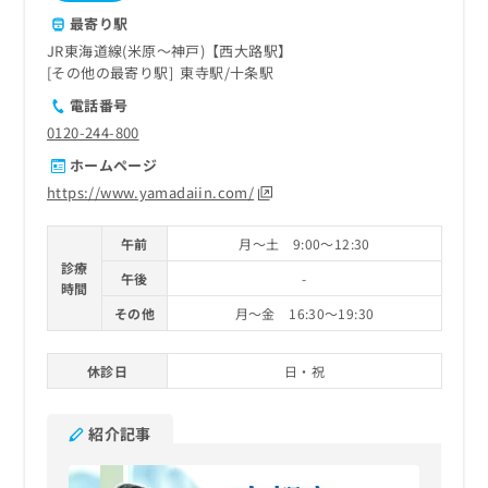
ご了
ら
み
承く
最寄り駅
は
ださ
JR東海道線(米原～神戸)【西大路駅】
こ
無
い。
その他の最寄り駅
東寺駅
十条駅
ち
料
ら
情
電話番号
報
0120-244-800
拡
掲
ホームページ
充
載
の
情
https://www.yamadaiin.com/
お
報
申
の
午前
月～土 9:00～12:30
し
修
診療
込
正
午後
-
時間
み
は
その他
月～金 16:30～19:30
は
こ
こ
ち
ち
ら
休診日
日・祝
ら
そ
紹介記事
の
他
の