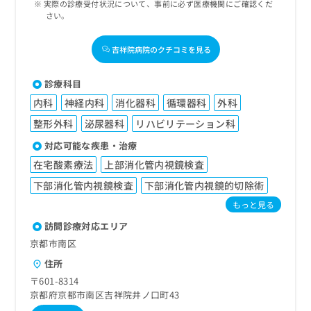
実際の診療受付状況について、事前に必ず医療機関にご確認くだ
さい。
吉祥院病院のクチコミを見る
診療科目
内科
神経内科
消化器科
循環器科
外科
整形外科
泌尿器科
リハビリテーション科
対応可能な疾患・治療
在宅酸素療法
上部消化管内視鏡検査
下部消化管内視鏡検査
下部消化管内視鏡的切除術
もっと見る
訪問診療対応エリア
京都市南区
住所
〒601-8314
京都府京都市南区吉祥院井ノ口町43