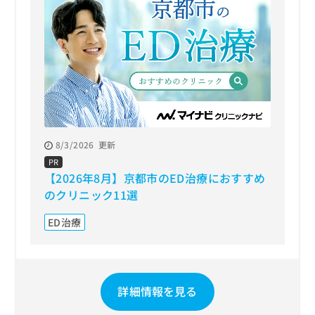
お
問
い
合
わ
せ
は
こ
ち
ら
8/3/2026
更新
PR
【2026年8月】京都市のED治療におすすめ
のクリニック11選
ED治療
詳細情報を見る