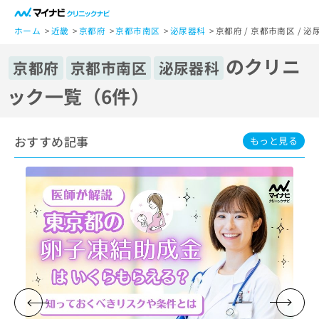
一
般
ホーム
近畿
京都府
京都市南区
泌尿器科
京都府 / 京都市南区 /
ユ
のクリニ
ー
京都府
京都市南区
泌尿器科
ザ
ック一覧（6件）
ー
の
方
おすすめ記事
は
もっと見る
こ
ち
ら
医
マ
療
イ
関
ナ
係
ビ
者
ク
の
リ
方
ニ