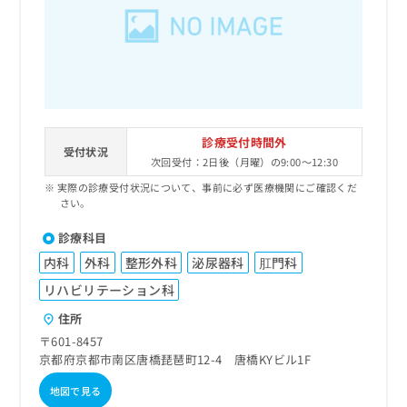
出
稿
クリ
資
稿
ニッ
の
料
クナ
の
お
の
ビサ
お
問
ご
イト
問
い
請
への
い
合
お問
求
合
合せ
わ
は
フォ
わ
せ
こ
診療受付時間外
ーム
せ
受付状況
は
ち
とな
次回受付：2日後（月曜）の9:00～12:30
は
こ
ら
りま
こ
実際の診療受付状況について、事前に必ず医療機関にご確認くだ
ち
す。
さい。
ち
ら
クリ
無
ら
ニッ
料
診療科目
クの
資
情
予
内科
外科
整形外科
泌尿器科
肛門科
料
報
約・
の
症状
拡
リハビリテーション科
のご
ご
充
相談
住所
請
の
など
求
〒601-8457
お
はで
は
京都府京都市南区唐橋琵琶町12-4 唐橋KYビル1F
申
きま
こ
せん
し
地図で見る
ので
ち
込