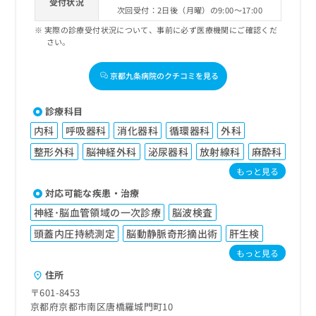
受付状況
次回受付：2日後（月曜）の9:00～17:00
実際の診療受付状況について、事前に必ず医療機関にご確認くだ
さい。
京都九条病院のクチコミを見る
診療科目
内科
呼吸器科
消化器科
循環器科
外科
整形外科
脳神経外科
泌尿器科
放射線科
麻酔科
もっと見る
対応可能な疾患・治療
神経･脳血管領域の一次診療
脳波検査
頭蓋内圧持続測定
脳動静脈奇形摘出術
肝生検
もっと見る
住所
〒601-8453
京都府京都市南区唐橋羅城門町10