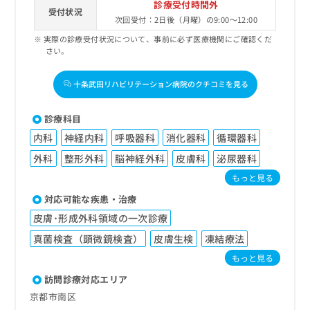
診療受付時間外
受付状況
次回受付：2日後（月曜）の9:00～12:00
実際の診療受付状況について、事前に必ず医療機関にご確認くだ
さい。
十条武田リハビリテーション病院のクチコミを見る
診療科目
内科
神経内科
呼吸器科
消化器科
循環器科
外科
整形外科
脳神経外科
皮膚科
泌尿器科
もっと見る
対応可能な疾患・治療
皮膚･形成外科領域の一次診療
真菌検査（顕微鏡検査）
皮膚生検
凍結療法
もっと見る
訪問診療対応エリア
京都市南区