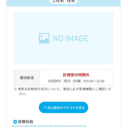
上桂駅
桂駅
お
問
い
合
わ
せ
は
こ
ち
ら
診療受付時間外
受付状況
次回受付：明日（月曜）の9:00～12:00
実際の診療受付状況について、事前に必ず医療機関にご確認くだ
さい。
米山医院のクチコミを見る
診療科目