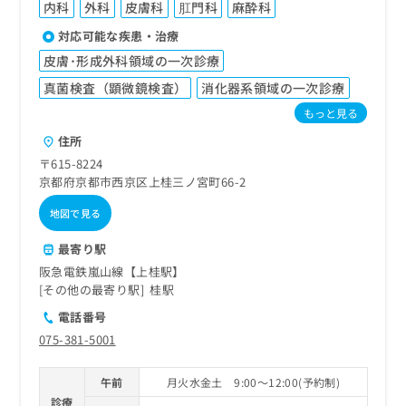
内科
外科
皮膚科
肛門科
麻酔科
対応可能な疾患・治療
皮膚･形成外科領域の一次診療
真菌検査（顕微鏡検査）
消化器系領域の一次診療
もっと見る
住所
〒615-8224
京都府京都市西京区上桂三ノ宮町66-2
地図で見る
最寄り駅
阪急電鉄嵐山線【上桂駅】
その他の最寄り駅
桂駅
電話番号
075-381-5001
午前
月火水金土 9:00～12:00(予約制)
診療