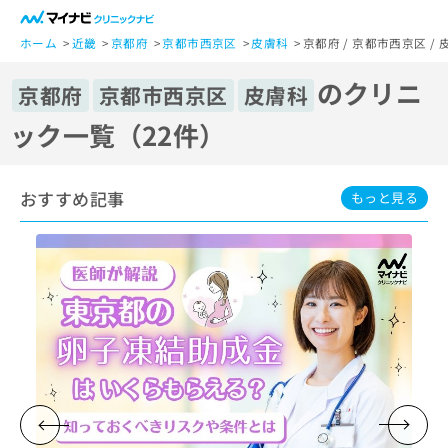
一
般
ホーム
近畿
京都府
京都市西京区
皮膚科
京都府 / 京都市西京区 
ユ
のクリニ
ー
京都府
京都市西京区
皮膚科
ザ
ック一覧（22件）
ー
の
方
おすすめ記事
は
もっと見る
こ
ち
ら
医
マ
療
イ
関
ナ
係
ビ
者
ク
の
リ
方
ニ