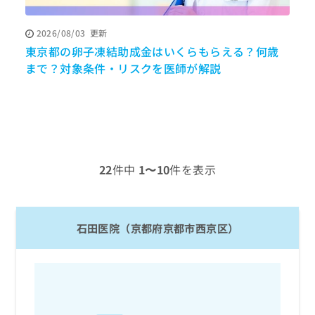
ッ
は
ク
こ
2026/08/03
更新
ナ
ち
東京都の卵子凍結助成金はいくらもらえる？何歳
ビ
P
ら
に
まで？対象条件・リスクを医師が解説
関
広
す
広
告
る
告
代
お
出
理
問
稿
店
い
の
合
の
お
22
件中
1〜10
件を表示
わ
方
問
せ
い
は
は
合
こ
こ
わ
ち
石田医院（京都府京都市西京区）
ち
せ
ら
ら
は
こ
こち
ち
広
らは
広
ら
告
マイ
告
出
ナビ