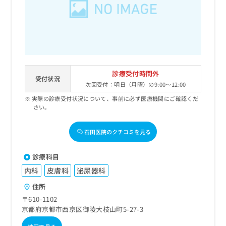
出
稿
クリ
資
稿
ニッ
の
料
クナ
の
お
の
ビサ
お
問
ご
イト
問
い
請
への
い
合
お問
求
合
合せ
わ
は
フォ
わ
診療受付時間外
せ
こ
受付状況
ーム
せ
は
次回受付：明日（月曜）の9:00～12:00
ち
とな
は
こ
ら
りま
実際の診療受付状況について、事前に必ず医療機関にご確認くだ
こ
ち
す。
さい。
ち
ら
クリ
無
ら
ニッ
料
石田医院のクチコミを見る
クの
資
情
予
料
報
約・
診療科目
の
症状
拡
のご
ご
充
内科
皮膚科
泌尿器科
相談
請
の
など
住所
求
お
はで
は
〒610-1102
申
きま
こ
京都府京都市西京区御陵大枝山町5-27-3
せん
し
ので
ち
込