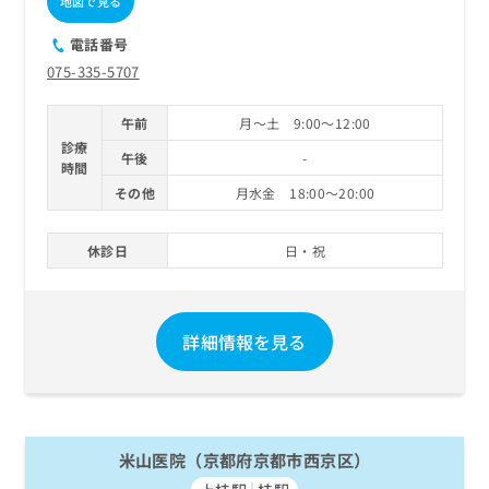
地図で見る
ご了
ら
み
承く
は
ださ
電話番号
こ
無
い。
075-335-5707
ち
料
ら
情
報
午前
月～土 9:00～12:00
拡
掲
診療
午後
-
充
時間
載
の
情
その他
月水金 18:00～20:00
お
報
申
の
休診日
日・祝
し
修
込
正
み
は
は
こ
詳細情報を見る
こ
ち
ち
ら
ら
そ
の
米山医院（京都府京都市西京区）
他
の