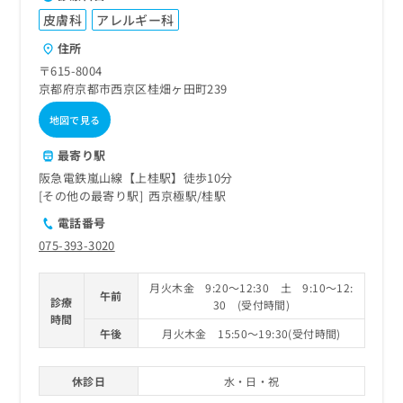
皮膚科
アレルギー科
住所
〒615-8004
京都府京都市西京区桂畑ヶ田町239
地図で見る
最寄り駅
阪急電鉄嵐山線【上桂駅】徒歩10分
その他の最寄り駅
西京極駅
桂駅
電話番号
075-393-3020
月火木金 9:20～12:30 土 9:10～12:
午前
診療
30 (受付時間)
時間
午後
月火木金 15:50～19:30(受付時間)
休診日
水・日・祝