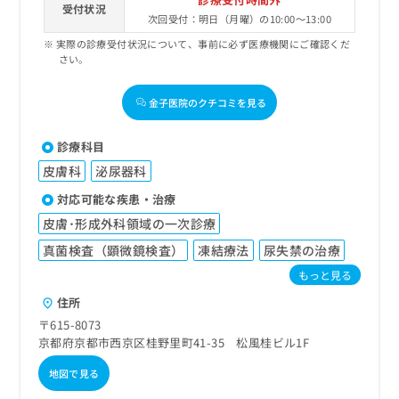
受付状況
次回受付：明日（月曜）の10:00～13:00
実際の診療受付状況について、事前に必ず医療機関にご確認くだ
さい。
金子医院のクチコミを見る
診療科目
皮膚科
泌尿器科
対応可能な疾患・治療
皮膚･形成外科領域の一次診療
真菌検査（顕微鏡検査）
凍結療法
尿失禁の治療
もっと見る
住所
〒615-8073
京都府京都市西京区桂野里町41-35 松風桂ビル1F
地図で見る