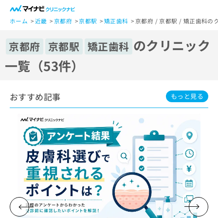
一
般
ホーム
近畿
京都府
京都駅
矯正歯科
京都府 / 京都駅 / 矯正歯科
ユ
のクリニック
ー
京都府
京都駅
矯正歯科
ザ
一覧（53件）
ー
の
方
おすすめ記事
は
もっと見る
こ
ち
ら
医
マ
療
イ
関
ナ
係
ビ
者
ク
の
リ
方
ニ