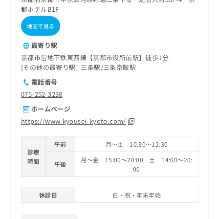
ご了
ら
み
都ホテルB1F
承く
は
ださ
こ
無
い。
地図で見る
ち
料
ら
情
最寄り駅
報
京都市営地下鉄東西線【京都市役所前駅】徒歩1分
拡
掲
その他の最寄り駅
三条駅
三条京阪駅
充
載
電話番号
の
情
お
075-252-3238
報
申
の
ホームページ
し
修
https://www.kyousei-kyoto.com/
込
正
み
は
は
こ
午前
月～土 10:30～12:30
診療
こ
ち
月～金 15:00～20:00 土 14:00～20:
時間
ち
ら
午後
00
ら
そ
休診日
日・祝・年末年始
の
他
の