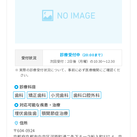
出
稿
クリ
資
稿
ニッ
の
料
クナ
の
お
の
ビサ
お
問
ご
イト
問
い
請
への
い
合
お問
求
合
合せ
わ
は
フォ
わ
せ
こ
ーム
せ
は
ち
とな
診療受付中
（20:00まで）
は
こ
受付状況
ら
りま
次回受付：2日後（月曜）の10:30～12:30
こ
ち
す。
ち
ら
クリ
実際の診療受付状況について、事前に必ず医療機関にご確認くだ
無
ら
ニッ
さい。
料
クの
資
情
予
診療科目
料
報
約・
歯科
矯正歯科
小児歯科
歯科口腔外科
の
症状
拡
のご
ご
充
対応可能な疾患・治療
相談
請
の
など
埋伏歯抜歯
顎関節症治療
求
お
はで
は
申
きま
住所
こ
せん
し
〒604-0924
ので
ち
込
京都府京都市中京区河原町通二条下る一之船入町537-4 京