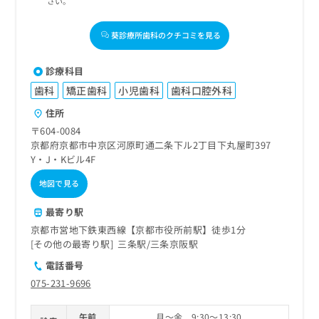
さい。
葵診療所歯科のクチコミを見る
診療科目
歯科
矯正歯科
小児歯科
歯科口腔外科
住所
〒604-0084
京都府京都市中京区河原町通二条下ル2丁目下丸屋町397
Y・J・Kビル4F
地図で見る
最寄り駅
京都市営地下鉄東西線【京都市役所前駅】徒歩1分
その他の最寄り駅
三条駅
三条京阪駅
電話番号
075-231-9696
午前
月～金 9:30～13:30