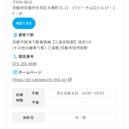
〒604-8031
京都府京都市中京区大黒町71-21 CTビーチ山口ビル1F・2
F・3F
地図で見る
最寄り駅
京都市営地下鉄東西線【三条京阪駅】徒歩3分
その他の最寄り駅
三条駅
京都市役所前駅
電話番号
075-255-4649
ホームページ
https://dr-yamaguchi-mti.jp/
午前
月火水金土日 10:00～18:00
診療
時間
午後
-
休診日
木・祝