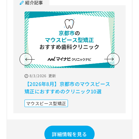
紹介記事
お
問
い
合
わ
せ
は
こ
ち
ら
8/3/2026
更新
8/7/20
【2026年8月】京都市のマウスピース
【202
矯正におすすめのクリニック10選
におす
マウスピース型矯正
矯正歯
詳細情報を見る