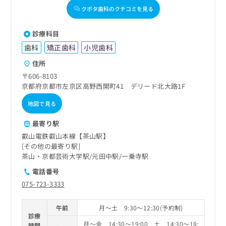
クボタ歯科のクチコミを見る
診療科目
歯科
矯正歯科
小児歯科
住所
〒606-8103
京都府京都市左京区高野西開町41 デリード北大路1F
地図で見る
最寄り駅
叡山電鉄叡山本線【茶山駅】
その他の最寄り駅
茶山・京都芸術大学駅
元田中駅
一乗寺駅
電話番号
075-723-3333
午前
月～土 9:30～12:30(予約制)
診療
月～金 14:30～19:00 土 14:30～18:
時間