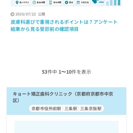
ッ
は
ク
こ
2026/07/22
公開
ナ
ち
皮膚科選びで重視されるポイントは？アンケート
ビ
ら
に
結果から見る受診前の確認項目
関
広
す
広
告
る
告
代
お
出
理
問
稿
店
い
の
合
の
お
53
件中
1〜10
件を表示
わ
方
問
せ
い
は
は
合
こ
こ
キョート矯正歯科クリニック（京都府京都市中京
わ
ち
ち
せ
区）
ら
ら
は
京都市役所前駅
三条駅
三条京阪駅
こ
こち
ち
広
らは
広
ら
告
マイ
告
出
ナビ