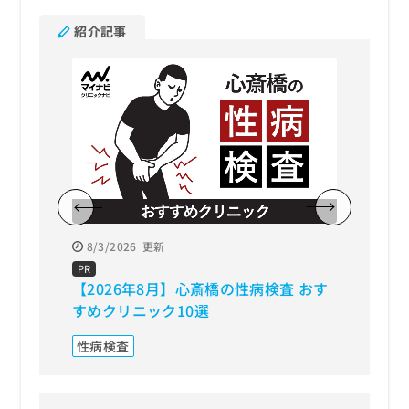
紹介記事
8/3/2026
更新
8/3/20
PR
PR
【2026年8月】心斎橋の性病検査 おす
【202
すめクリニック10選
すすめ
性病検査
ピル処