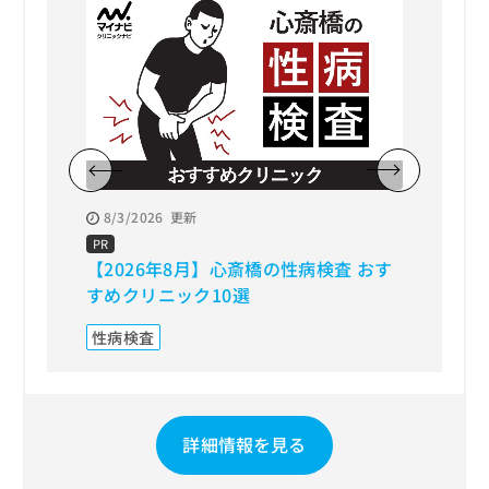
8/3/2026
更新
8/3/20
【202
PR
【2026年8月】心斎橋の性病検査 おす
におす
すめクリニック10選
シミ治
性病検査
詳細情報を見る