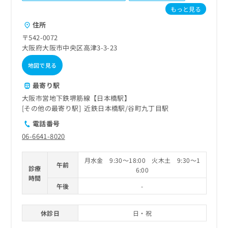
ご了
ら
み
もっと見る
承く
は
ださ
住所
こ
無
い。
ち
料
〒542-0072
ら
情
大阪府大阪市中央区高津3-3-23
報
地図で見る
拡
掲
充
載
最寄り駅
の
情
お
大阪市営地下鉄堺筋線【日本橋駅】
報
申
その他の最寄り駅
近鉄日本橋駅
谷町九丁目駅
の
し
修
電話番号
込
正
06-6641-8020
み
は
は
こ
こ
ち
月水金 9:30～18:00 火木土 9:30～1
午前
診療
ち
6:00
ら
時間
ら
午後
-
そ
の
休診日
日・祝
他
の