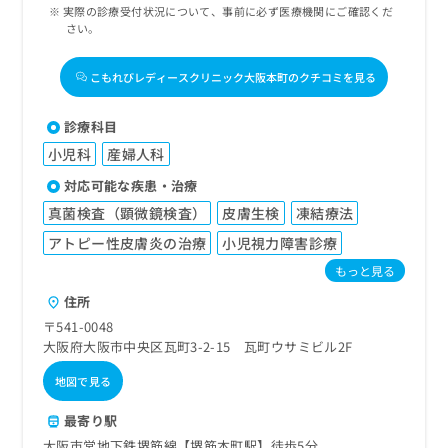
実際の診療受付状況について、事前に必ず医療機関にご確認くだ
さい。
こもれびレディースクリニック大阪本町のクチコミを見る
診療科目
小児科
産婦人科
対応可能な疾患・治療
真菌検査（顕微鏡検査）
皮膚生検
凍結療法
アトピー性皮膚炎の治療
小児視力障害診療
もっと見る
住所
〒541-0048
大阪府大阪市中央区瓦町3-2-15 瓦町ウサミビル2F
地図で見る
最寄り駅
大阪市営地下鉄堺筋線【堺筋本町駅】徒歩5分