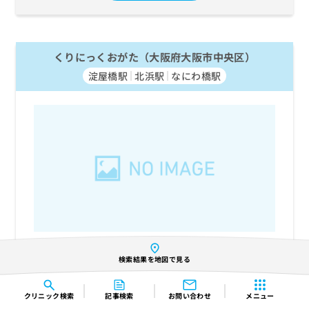
くりにっくおがた（大阪府大阪市中央区）
淀屋橋駅
北浜駅
なにわ橋駅
診療受付時間外
検索結果を地図で見る
受付状況
次回受付：2日後（水曜）の9:30～13:00
実際の診療受付状況について、事前に必ず医療機関にご確認くだ
クリニック
検索
記事検索
お問い合わせ
メニュー
さい。