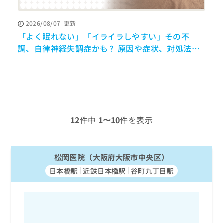
ッ
は
ク
こ
2026/08/07
更新
ナ
ち
「よく眠れない」「イライラしやすい」その不
ビ
ら
に
調、自律神経失調症かも？ 原因や症状、対処法を
関
解説【医師監修】
広
す
広
告
る
告
代
お
出
理
問
稿
店
い
の
合
の
お
12
件中
1〜10
件を表示
わ
方
問
せ
い
は
は
合
こ
こ
松岡医院（大阪府大阪市中央区）
わ
ち
ち
せ
ら
日本橋駅
近鉄日本橋駅
谷町九丁目駅
ら
は
こ
こち
ち
広
らは
広
ら
告
マイ
告
出
ナビ