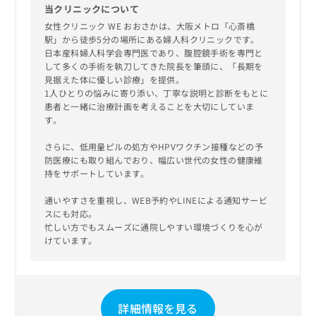
当クリニックについて
女性クリニック WE おおさかは、大阪メトロ「心斎橋
駅」から徒歩5分の場所にある婦人科クリニックです。
日本産科婦人科学会専門医であり、腹腔鏡手術を専門と
して多くの手術を執刀してきた院長を筆頭に、「長期を
見据えた体に優しい診療」を提供。
1人ひとりの悩みに寄り添い、丁寧な説明と診断をもとに
患者と一緒に治療計画を考えることを大切にしていま
す。
さらに、低用量ピルの処方やHPVワクチン接種などの予
防医療にも取り組んでおり、幅広い世代の女性の健康維
持をサポートしています。
通いやすさを重視し、WEB予約やLINEによる通知サービ
スにも対応。
忙しい方でもスムーズに通院しやすい環境づくりを心が
けています。
詳細情報を見る