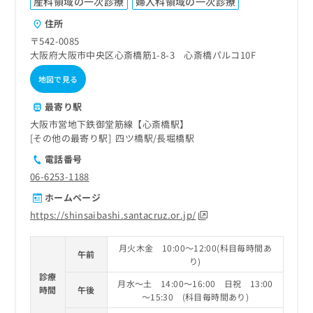
産科領域の一次診療
婦人科領域の一次診療
住所
〒542-0085
大阪府大阪市中央区心斎橋筋1-8-3 心斎橋パルコ10F
地図で見る
最寄り駅
大阪市営地下鉄御堂筋線【心斎橋駅】
その他の最寄り駅
四ツ橋駅
長堀橋駅
電話番号
06-6253-1188
ホームページ
https://shinsaibashi.santacruz.or.jp/
月火木金 10:00～12:00(科目毎時間あ
午前
り)
診療
月水～土 14:00～16:00 日祝 13:00
時間
午後
～15:30 (科目毎時間あり)