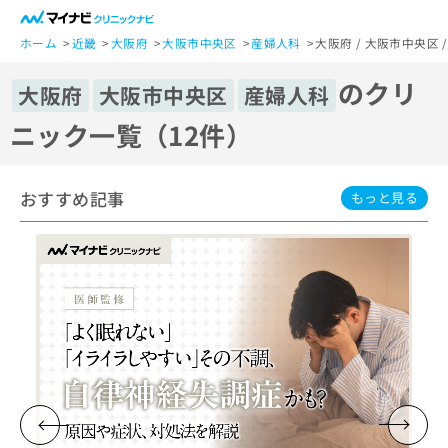
一
般
ホーム
近畿
大阪府
大阪市中央区
産婦人科
大阪府 / 大阪市中央区
ユ
のクリ
ー
大阪府
大阪市中央区
産婦人科
ザ
ニック一覧（12件）
ー
の
方
おすすめ記事
は
もっと見る
こ
ち
ら
医
マ
療
イ
関
ナ
係
ビ
者
ク
の
リ
方
ニ