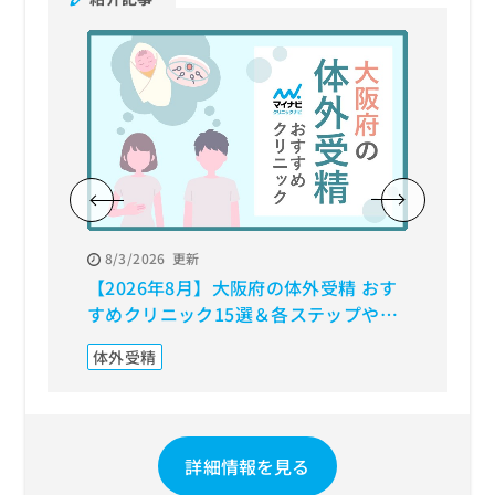
8/3/2026
更新
8/7/20
【2026年8月】大阪府の体外受精 おす
【202
すめクリニック15選＆各ステップや料
すすめ
金目安も解説
体外受精
不妊治
詳細情報を見る