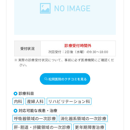
出
稿
クリ
資
稿
ニッ
の
料
クナ
の
お
の
ビサ
お
問
ご
イト
問
い
請
への
い
合
お問
求
合
合せ
わ
は
フォ
わ
せ
こ
診療受付時間外
ーム
せ
受付状況
は
ち
とな
次回受付：2日後（水曜）の9:30～18:00
は
こ
ら
りま
こ
実際の診療受付状況について、事前に必ず医療機関にご確認くだ
ち
す。
さい。
ち
ら
クリ
無
ら
ニッ
料
クの
松岡医院のクチコミを見る
資
情
予
料
報
約・
の
症状
拡
診療科目
のご
ご
充
相談
内科
産婦人科
リハビリテーション科
請
の
など
求
お
対応可能な疾患・治療
はで
は
申
きま
呼吸器領域の一次診療
消化器系領域の一次診療
こ
せん
し
ので
ち
込
肝･胆道・膵臓領域の一次診療
更年期障害治療