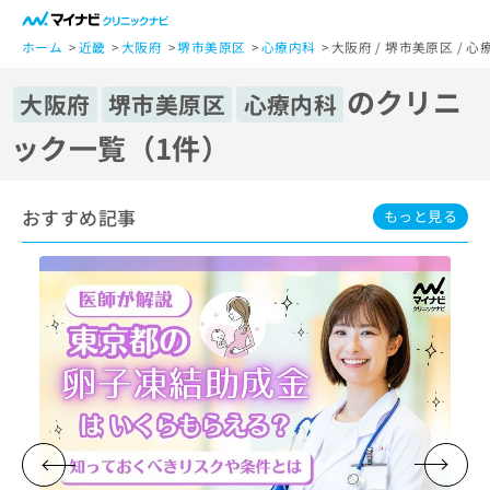
一
般
ホーム
近畿
大阪府
堺市美原区
心療内科
大阪府 / 堺市美原区 /
ユ
のクリニ
ー
大阪府
堺市美原区
心療内科
ザ
ック一覧（1件）
ー
の
方
おすすめ記事
は
もっと見る
こ
ち
ら
医
マ
療
イ
関
ナ
係
ビ
者
ク
の
リ
方
ニ