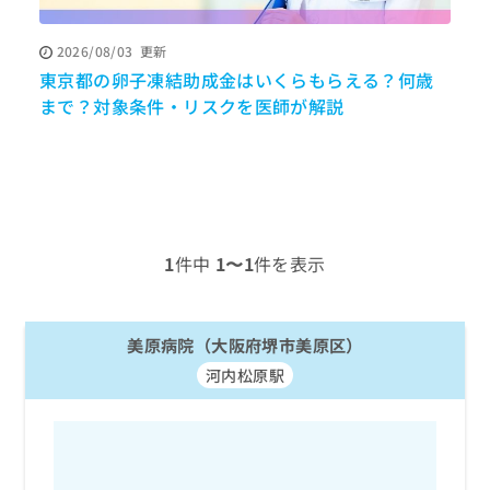
ッ
は
ク
こ
2026/08/03
更新
ナ
ち
東京都の卵子凍結助成金はいくらもらえる？何歳
ビ
ら
に
まで？対象条件・リスクを医師が解説
関
広
す
広
告
る
告
代
お
出
理
問
稿
店
い
の
合
の
お
1
件中
1〜1
件を表示
わ
方
問
せ
い
は
は
合
こ
こ
美原病院（大阪府堺市美原区）
わ
ち
ち
せ
ら
河内松原駅
ら
は
こ
こち
ち
広
らは
広
ら
告
マイ
告
出
ナビ