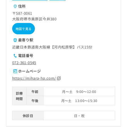
ご了
ら
み
承く
住所
は
ださ
〒587-0061
こ
無
い。
大阪府堺市美原区今井380
ち
料
ら
情
地図で見る
報
拡
掲
最寄り駅
充
載
近畿日本鉄道南大阪線【河内松原駅】バス15分
の
情
お
報
電話番号
申
の
072-361-0545
し
修
ホームページ
込
正
み
は
https://mihara-hp.com/
は
こ
こ
ち
午前
月～土 9:00～12:00
診療
ち
ら
時間
ら
午後
月～土 13:00～15:30
そ
の
休診日
日・祝
他
の