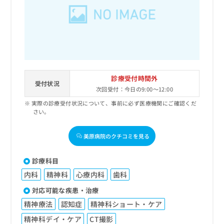
出
稿
クリ
資
稿
ニッ
の
料
クナ
の
お
の
ビサ
お
問
ご
イト
問
い
請
への
い
合
お問
求
合
合せ
わ
は
フォ
わ
せ
こ
診療受付時間外
ーム
せ
受付状況
は
ち
とな
次回受付：今日の9:00～12:00
は
こ
ら
りま
こ
実際の診療受付状況について、事前に必ず医療機関にご確認くだ
ち
す。
さい。
ち
ら
クリ
無
ら
ニッ
料
クの
美原病院のクチコミを見る
資
情
予
料
報
約・
の
症状
拡
診療科目
のご
ご
充
相談
内科
精神科
心療内科
歯科
請
の
など
求
お
対応可能な疾患・治療
はで
は
申
きま
精神療法
認知症
精神科ショート・ケア
こ
せん
し
ので
ち
込
精神科デイ・ケア
CT撮影