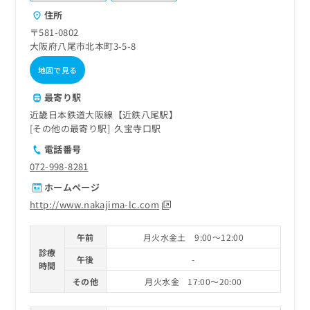
ご了
ら
み
承く
住所
は
ださ
〒581-0802
こ
無
い。
大阪府八尾市北本町3-5-8
ち
料
ら
情
地図で見る
報
拡
掲
最寄り駅
充
載
近畿日本鉄道大阪線【近鉄八尾駅】
の
情
その他の最寄り駅
久宝寺口駅
お
報
申
の
電話番号
し
修
072-998-8281
込
正
ホームページ
み
は
は
こ
http://www.nakajima-lc.com
こ
ち
ち
ら
午前
月火水金土 9:00～12:00
ら
診療
午後
-
そ
時間
の
その他
月火水金 17:00～20:00
他
の