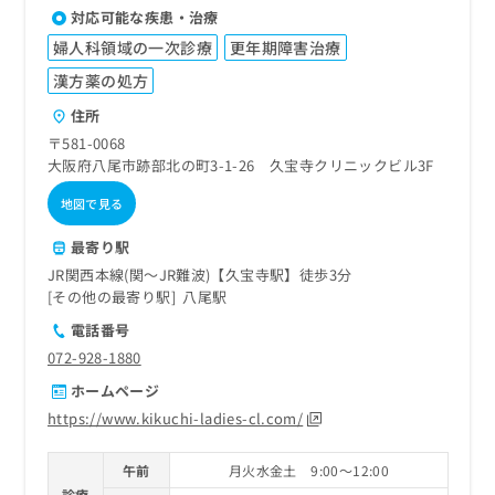
対応可能な疾患・治療
婦人科領域の一次診療
更年期障害治療
漢方薬の処方
住所
〒581-0068
大阪府八尾市跡部北の町3-1-26 久宝寺クリニックビル3F
地図で見る
最寄り駅
JR関西本線(関～JR難波)【久宝寺駅】徒歩3分
その他の最寄り駅
八尾駅
電話番号
072-928-1880
ホームページ
https://www.kikuchi-ladies-cl.com/
午前
月火水金土 9:00～12:00
診療