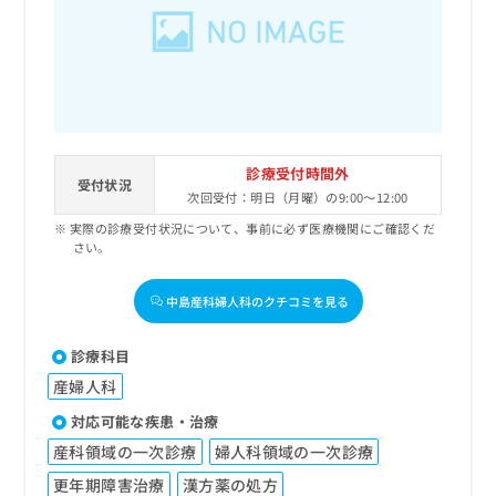
出
稿
クリ
資
稿
ニッ
の
料
クナ
の
お
の
ビサ
お
問
ご
イト
問
い
請
への
い
合
お問
求
合
合せ
わ
は
フォ
わ
せ
こ
診療受付時間外
ーム
せ
受付状況
は
ち
とな
次回受付：明日（月曜）の9:00～12:00
は
こ
ら
りま
こ
実際の診療受付状況について、事前に必ず医療機関にご確認くだ
ち
す。
さい。
ち
ら
クリ
無
ら
ニッ
料
クの
中島産科婦人科のクチコミを見る
資
情
予
料
報
約・
の
症状
拡
診療科目
のご
ご
充
相談
産婦人科
請
の
など
求
お
対応可能な疾患・治療
はで
は
申
きま
産科領域の一次診療
婦人科領域の一次診療
こ
せん
し
ので
ち
込
更年期障害治療
漢方薬の処方