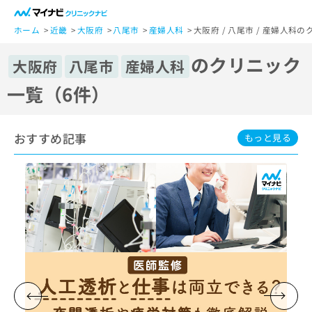
一
般
ホーム
近畿
大阪府
八尾市
産婦人科
大阪府 / 八尾市 / 産婦人科
ユ
のクリニック
ー
大阪府
八尾市
産婦人科
ザ
一覧（6件）
ー
の
方
おすすめ記事
は
もっと見る
こ
ち
ら
医
マ
療
イ
関
ナ
係
ビ
者
ク
の
リ
方
ニ