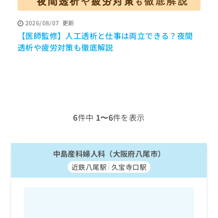
ッ
は
ク
こ
2026/08/07
更新
ナ
ち
【医師監修】人工透析と仕事は両立できる？夜間
ビ
ら
に
透析や疲労対策も徹底解説
関
広
す
広
告
る
告
代
お
出
理
問
稿
店
い
の
合
の
お
6
件中
1〜6
件を表示
わ
方
問
せ
い
は
は
合
こ
こ
中島産科婦人科（大阪府八尾市）
わ
ち
ち
せ
ら
近鉄八尾駅
久宝寺口駅
ら
は
こ
こち
ち
広
らは
広
ら
告
マイ
告
出
ナビ