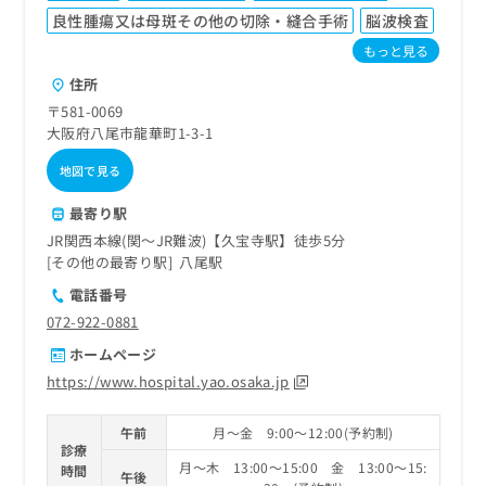
良性腫瘍又は母斑その他の切除・縫合手術
脳波検査
もっと見る
住所
〒581-0069
大阪府八尾市龍華町1-3-1
地図で見る
最寄り駅
JR関西本線(関～JR難波)【久宝寺駅】徒歩5分
その他の最寄り駅
八尾駅
電話番号
072-922-0881
ホームページ
https://www.hospital.yao.osaka.jp
午前
月～金 9:00～12:00(予約制)
診療
月～木 13:00～15:00 金 13:00～15:
時間
午後