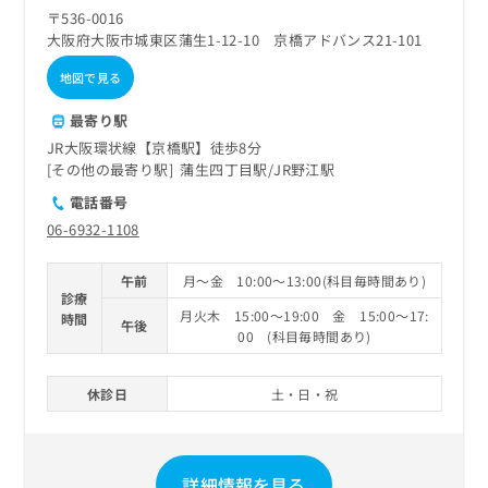
ご了
ら
み
〒536-0016
承く
は
ださ
大阪府大阪市城東区蒲生1-12-10 京橋アドバンス21-101
こ
無
い。
ち
地図で見る
料
ら
情
最寄り駅
報
拡
掲
JR大阪環状線【京橋駅】徒歩8分
充
載
その他の最寄り駅
蒲生四丁目駅
JR野江駅
の
情
電話番号
お
報
06-6932-1108
申
の
し
修
込
正
午前
月～金 10:00～13:00(科目毎時間あり)
み
診療
は
月火木 15:00～19:00 金 15:00～17:
は
時間
こ
午後
00 (科目毎時間あり)
こ
ち
ち
ら
ら
休診日
土・日・祝
そ
の
他
の
詳細情報を見る