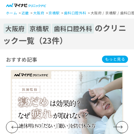
一
般
ホーム
近畿
大阪府
京橋駅
歯科口腔外科
大阪府 / 京橋駅 / 歯
ユ
のクリニ
ー
大阪府
京橋駅
歯科口腔外科
ザ
ック一覧（23件）
ー
の
方
おすすめ記事
は
もっと見る
こ
ち
ら
医
マ
療
イ
関
ナ
係
ビ
者
ク
の
リ
方
ニ