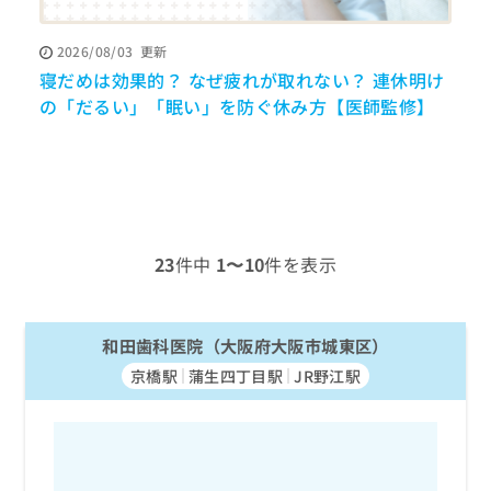
ッ
は
ク
こ
2026/08/03
更新
ナ
ち
寝だめは効果的？ なぜ疲れが取れない？ 連休明け
ビ
ら
に
の「だるい」「眠い」を防ぐ休み方【医師監修】
関
広
す
広
告
る
告
代
お
出
理
問
稿
店
い
の
合
の
お
23
件中
1〜10
件を表示
わ
方
問
せ
い
は
は
合
こ
こ
和田歯科医院（大阪府大阪市城東区）
わ
ち
ち
せ
ら
京橋駅
蒲生四丁目駅
JR野江駅
ら
は
こ
こち
ち
広
らは
広
ら
告
マイ
告
出
ナビ