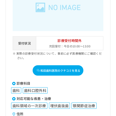
出
稿
クリ
資
稿
ニッ
の
料
クナ
の
お
の
ビサ
お
問
ご
イト
問
い
請
への
い
合
お問
求
合
合せ
わ
は
フォ
わ
せ
こ
診療受付時間外
ーム
せ
受付状況
は
ち
とな
次回受付：今日の10:00～13:00
は
こ
ら
りま
こ
実際の診療受付状況について、事前に必ず医療機関にご確認くだ
ち
す。
さい。
ち
ら
クリ
無
ら
ニッ
料
クの
和田歯科医院のクチコミを見る
資
情
予
料
報
約・
の
症状
拡
診療科目
のご
ご
充
相談
歯科
歯科口腔外科
請
の
など
求
お
対応可能な疾患・治療
はで
は
申
きま
歯科領域の一次診療
埋伏歯抜歯
顎関節症治療
こ
せん
し
ので
ち
込
住所