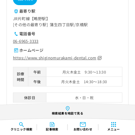
最寄り駅
JR片町線【鴫野駅】
その他の最寄り駅
蒲生四丁目駅
京橋駅
電話番号
06-6965-3333
ホームページ
https://www.shiginomurakami-dental.com
午前
月火木金土 9:30～13:30
診療
時間
午後
月火木金土 14:30～18:30
休診日
水・日・祝
検索結果を地図で見る
紹介記事
クリニック
検索
記事検索
お問い合わせ
メニュー