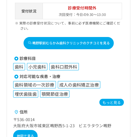
診療受付時間外
受付状況
次回受付：今日の9:30～13:30
実際の診療受付状況について、事前に必ず医療機関にご確認くだ
さい。
鴫野駅前むらかみ歯科クリニックのクチコミを見る
診療科目
歯科
小児歯科
歯科口腔外科
対応可能な疾患・治療
歯科領域の一次診療
成人の歯科矯正治療
埋伏歯抜歯
顎関節症治療
もっと見る
住所
〒536-0014
大阪府大阪市城東区鴫野西5-1-23 ビエラタウン鴫野
地図で見る