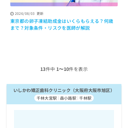
ッ
は
ク
こ
2026/08/03
更新
ナ
ち
東京都の卵子凍結助成金はいくらもらえる？何歳
ビ
ら
に
まで？対象条件・リスクを医師が解説
関
広
す
広
告
る
告
代
お
出
理
問
稿
店
い
の
合
の
お
13
件中
1〜10
件を表示
わ
方
問
せ
い
は
は
合
こ
こ
いしかわ矯正歯科クリニック（大阪府大阪市旭区）
わ
ち
ち
せ
ら
千林大宮駅
森小路駅
千林駅
ら
は
こ
こち
ち
広
らは
広
ら
告
マイ
告
出
ナビ