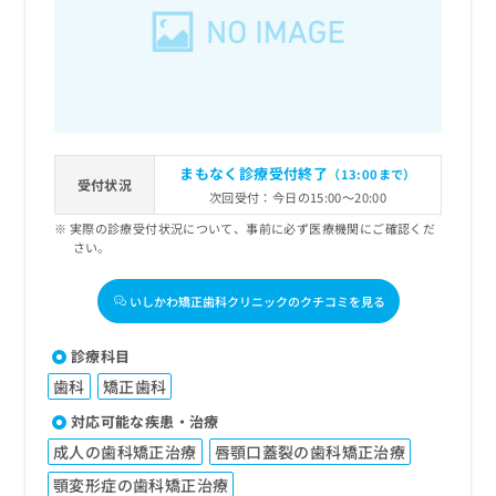
出
稿
クリ
資
稿
ニッ
の
料
クナ
の
お
の
ビサ
お
問
ご
イト
問
い
請
への
い
合
お問
求
合
合せ
わ
は
フォ
わ
せ
こ
まもなく診療受付終了
（13:00まで）
ーム
せ
受付状況
は
ち
とな
次回受付：今日の15:00～20:00
は
こ
ら
りま
こ
実際の診療受付状況について、事前に必ず医療機関にご確認くだ
ち
す。
さい。
ち
ら
クリ
無
ら
ニッ
料
クの
いしかわ矯正歯科クリニックのクチコミを見る
資
情
予
料
報
約・
の
症状
拡
診療科目
のご
ご
充
相談
歯科
矯正歯科
請
の
など
求
お
対応可能な疾患・治療
はで
は
申
きま
成人の歯科矯正治療
唇顎口蓋裂の歯科矯正治療
こ
せん
し
ので
ち
込
顎変形症の歯科矯正治療