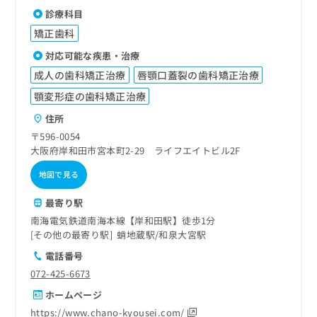
診療科目
矯正歯科
対応可能な疾患・治療
成人の歯科矯正治療
唇顎口蓋裂の歯科矯正治療
顎変形症の歯科矯正治療
住所
〒596-0054
大阪府岸和田市宮本町2-29 ライフエイトビル2F
地図で見る
最寄り駅
南海電気鉄道南海本線【岸和田駅】徒歩1分
その他の最寄り駅
蛸地蔵駅
和泉大宮駅
電話番号
072-425-6673
ホームページ
https://www.chano-kyousei.com/