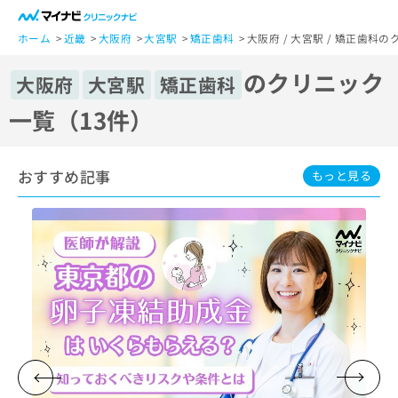
一
般
ホーム
近畿
大阪府
大宮駅
矯正歯科
大阪府 / 大宮駅 / 矯正歯科
ユ
のクリニック
ー
大阪府
大宮駅
矯正歯科
ザ
一覧（13件）
ー
の
方
おすすめ記事
は
もっと見る
こ
ち
ら
医
マ
療
イ
関
ナ
係
ビ
者
ク
の
リ
方
ニ