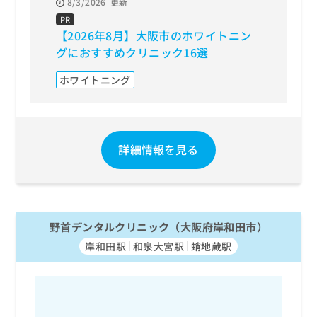
8/3/2026
更新
8/3/20
PR
PR
【2026年8月】大阪市のホワイトニン
【202
グにおすすめクリニック16選
療 お
ホワイトニング
セラミ
詳細情報を見る
野首デンタルクリニック（大阪府岸和田市）
岸和田駅
和泉大宮駅
蛸地蔵駅