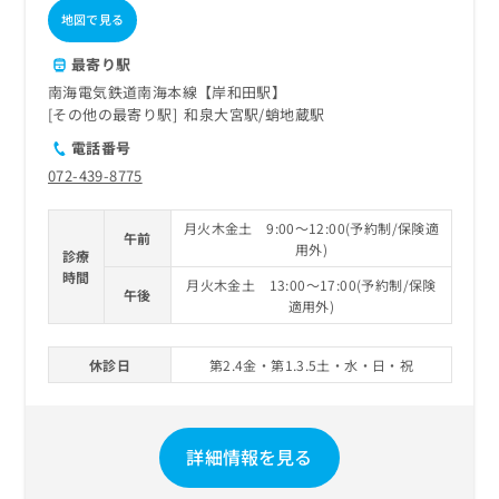
地図で見る
最寄り駅
南海電気鉄道南海本線【岸和田駅】
その他の最寄り駅
和泉大宮駅
蛸地蔵駅
電話番号
072-439-8775
月火木金土 9:00～12:00(予約制/保険適
午前
用外)
診療
時間
月火木金土 13:00～17:00(予約制/保険
午後
適用外)
休診日
第2.4金・第1.3.5土・水・日・祝
詳細情報を見る