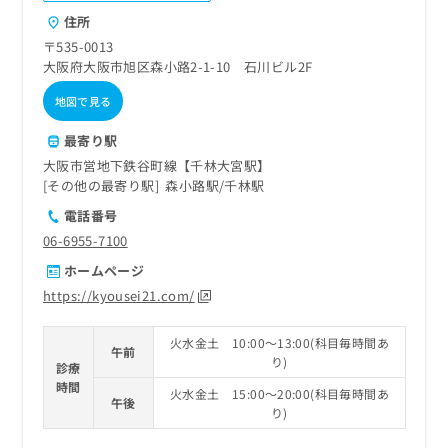
ご了
ら
み
承く
住所
は
ださ
〒535-0013
こ
無
い。
大阪府大阪市旭区森小路2-1-10 石川ビル2F
ち
料
ら
情
地図で見る
報
拡
掲
最寄り駅
充
載
大阪市営地下鉄谷町線【千林大宮駅】
の
情
その他の最寄り駅
森小路駅
千林駅
お
報
申
の
電話番号
し
修
06-6955-7100
込
正
ホームページ
み
は
は
こ
https://kyousei21.com/
こ
ち
ち
ら
火水金土 10:00～13:00(科目毎時間あ
ら
午前
り)
診療
そ
時間
火水金土 15:00～20:00(科目毎時間あ
の
午後
り)
他
の