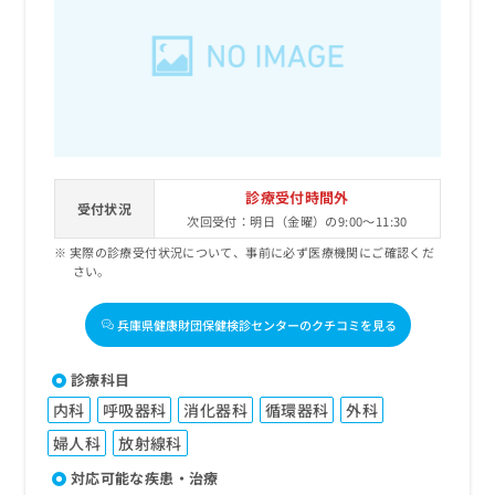
出
稿
クリ
資
稿
ニッ
の
料
クナ
の
お
の
ビサ
お
問
ご
イト
問
い
請
への
い
合
お問
求
合
合せ
わ
は
フォ
わ
せ
こ
ーム
せ
は
ち
とな
診療受付時間外
は
こ
受付状況
ら
りま
次回受付：明日（金曜）の9:00～11:30
こ
ち
す。
ち
ら
クリ
実際の診療受付状況について、事前に必ず医療機関にご確認くだ
無
ら
ニッ
さい。
料
クの
資
情
予
料
兵庫県健康財団保健検診センターのクチコミを見る
報
約・
の
症状
拡
のご
ご
充
診療科目
相談
請
の
など
内科
呼吸器科
消化器科
循環器科
外科
求
お
はで
は
申
きま
婦人科
放射線科
こ
せん
し
対応可能な疾患・治療
ので
ち
込