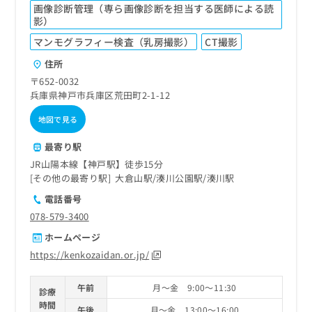
ご了
ら
み
画像診断管理（専ら画像診断を担当する医師による読
承く
は
影）
ださ
こ
無
い。
マンモグラフィー検査（乳房撮影）
CT撮影
ち
料
ら
住所
情
報
〒652-0032
拡
掲
兵庫県神戸市兵庫区荒田町2-1-12
充
載
地図で見る
の
情
お
報
最寄り駅
申
の
し
修
JR山陽本線【神戸駅】徒歩15分
込
正
その他の最寄り駅
大倉山駅
湊川公園駅
湊川駅
み
は
電話番号
は
こ
078-579-3400
こ
ち
ち
ら
ホームページ
ら
https://kenkozaidan.or.jp/
そ
の
午前
月～金 9:00～11:30
診療
他
時間
の
午後
月～金 13:00～16:00