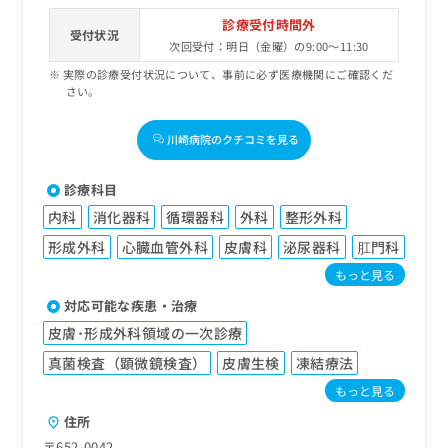
診療受付時間外
受付状況
次回受付：明日（金曜）の9:00～11:30
実際の診療受付状況について、事前に必ず医療機関にご確認くだ
さい。
川崎病院のクチコミを見る
診療科目
内科
消化器科
循環器科
外科
整形外科
形成外科
心臓血管外科
皮膚科
泌尿器科
肛門科
もっと見る
対応可能な疾患・治療
皮膚･形成外科領域の一次診療
真菌検査（顕微鏡検査）
皮膚生検
凍結療法
もっと見る
住所
〒652-0042