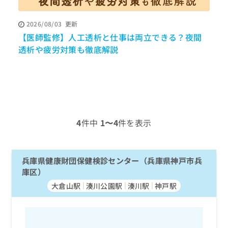
ッ
は
ク
こ
2026/08/03
更新
ナ
ち
【医師監修】人工透析と仕事は両立できる？夜間
ビ
ら
に
透析や疲労対策も徹底解説
関
広
す
広
告
る
告
代
お
出
理
問
稿
店
い
の
合
の
お
4
件中
1〜4
件を表示
わ
方
問
せ
い
は
は
合
こ
こ
兵庫県健康財団保健検診センター（兵庫県神戸市兵
わ
ち
ち
せ
庫区）
ら
ら
は
大倉山駅
湊川公園駅
湊川駅
神戸駅
こ
こち
ち
広
らは
広
ら
告
マイ
告
出
ナビ