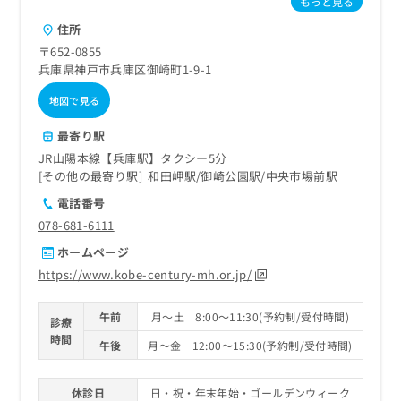
もっと見る
住所
〒652-0855
兵庫県神戸市兵庫区御崎町1-9-1
地図で見る
最寄り駅
JR山陽本線【兵庫駅】タクシー5分
その他の最寄り駅
和田岬駅
御崎公園駅
中央市場前駅
電話番号
078-681-6111
ホームページ
https://www.kobe-century-mh.or.jp/
午前
月～土 8:00～11:30(予約制/受付時間)
診療
時間
午後
月～金 12:00～15:30(予約制/受付時間)
休診日
日・祝・年末年始・ゴールデンウィーク