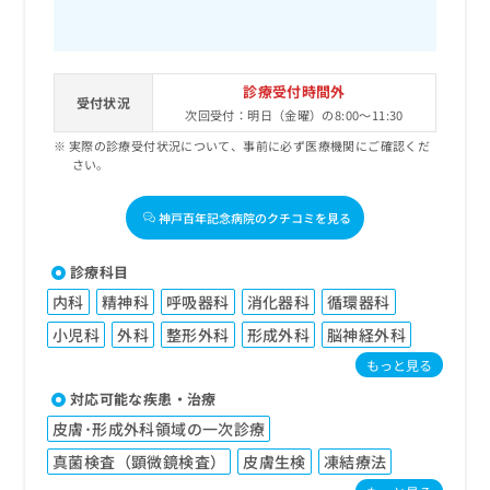
診療受付時間外
受付状況
次回受付：明日（金曜）の8:00～11:30
実際の診療受付状況について、事前に必ず医療機関にご確認くだ
さい。
神戸百年記念病院のクチコミを見る
診療科目
内科
精神科
呼吸器科
消化器科
循環器科
小児科
外科
整形外科
形成外科
脳神経外科
もっと見る
対応可能な疾患・治療
皮膚･形成外科領域の一次診療
真菌検査（顕微鏡検査）
皮膚生検
凍結療法