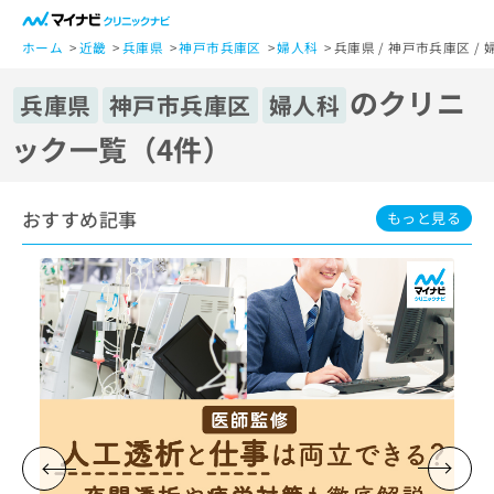
一
般
ホーム
近畿
兵庫県
神戸市兵庫区
婦人科
兵庫県 / 神戸市兵庫区 
ユ
のクリニ
ー
兵庫県
神戸市兵庫区
婦人科
ザ
ック一覧（4件）
ー
の
方
おすすめ記事
は
もっと見る
こ
ち
ら
医
マ
療
イ
関
ナ
係
ビ
者
ク
の
リ
方
ニ