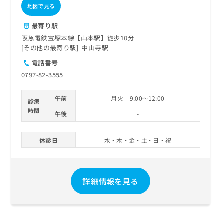
ご了
ら
み
地図で見る
承く
は
ださ
こ
最寄り駅
無
い。
ち
料
阪急電鉄宝塚本線【山本駅】徒歩10分
ら
情
その他の最寄り駅
中山寺駅
報
電話番号
拡
掲
0797-82-3555
充
載
の
情
お
報
午前
月火 9:00～12:00
診療
申
の
時間
午後
-
し
修
込
正
み
は
休診日
水・木・金・土・日・祝
は
こ
こ
ち
ち
ら
ら
詳細情報を見る
そ
の
他
の