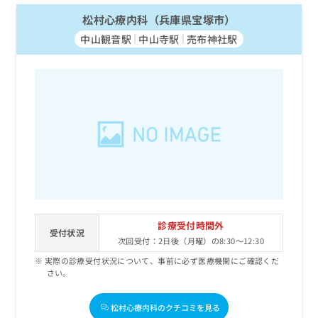
お
松村心療内科（兵庫県宝塚市）
問
い
中山観音駅
中山寺駅
売布神社駅
合
わ
せ
は
こ
ち
ら
診療受付時間外
受付状況
次回受付：2日後（月曜）の8:30～12:30
実際の診療受付状況について、事前に必ず医療機関にご確認くだ
さい。
松村心療内科のクチコミを見る