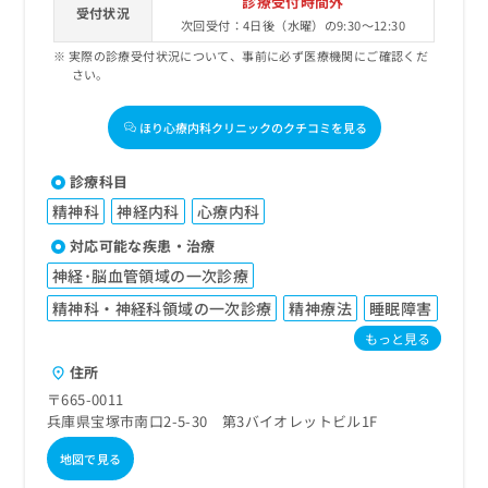
診療受付時間外
受付状況
次回受付：4日後（水曜）の9:30～12:30
実際の診療受付状況について、事前に必ず医療機関にご確認くだ
さい。
ほり心療内科クリニックのクチコミを見る
診療科目
精神科
神経内科
心療内科
対応可能な疾患・治療
神経･脳血管領域の一次診療
精神科・神経科領域の一次診療
精神療法
睡眠障害
もっと見る
住所
〒665-0011
兵庫県宝塚市南口2-5-30 第3バイオレットビル1F
地図で見る