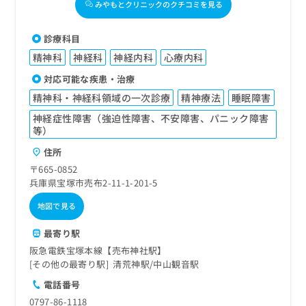
みやもとクリニックのクチコミを見る
診療科目
精神科
神経科
神経内科
心療内科
対応可能な疾患・治療
精神科・神経科領域の一次診療
精神療法
睡眠障害
神経症性障害（強迫性障害、不安障害、パニック障害
等）
住所
〒665-0852
兵庫県宝塚市売布2-11-1-201-5
地図で見る
最寄り駅
阪急電鉄宝塚本線【売布神社駅】
その他の最寄り駅
清荒神駅
中山観音駅
電話番号
0797-86-1118