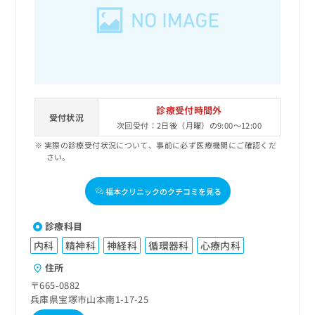
出
稿
クリ
資
稿
ニッ
の
料
クナ
の
お
の
ビサ
お
問
ご
イト
問
い
請
への
い
合
お問
求
合
合せ
わ
は
フォ
わ
せ
こ
診療受付時間外
ーム
せ
受付状況
は
ち
とな
次回受付：2日後（月曜）の9:00～12:00
は
こ
ら
りま
こ
実際の診療受付状況について、事前に必ず医療機関にご確認くだ
ち
す。
さい。
ち
ら
クリ
無
ら
ニッ
料
クの
福本クリニックのクチコミを見る
資
情
予
料
報
約・
の
症状
拡
診療科目
のご
ご
充
相談
内科
精神科
神経科
循環器科
心療内科
請
の
など
求
お
住所
はで
は
申
きま
〒665-0882
こ
せん
し
兵庫県宝塚市山本南1-17-25
ので
ち
込