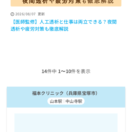
ッ
は
ク
こ
2026/08/07
更新
ナ
ち
【医師監修】人工透析と仕事は両立できる？夜間
ビ
P
ら
に
透析や疲労対策も徹底解説
関
広
す
広
告
る
告
代
お
出
理
問
稿
店
い
の
合
の
お
14
件中
1〜10
件を表示
わ
方
問
せ
い
は
は
合
こ
こ
福本クリニック（兵庫県宝塚市）
わ
ち
ち
せ
ら
山本駅
中山寺駅
ら
は
こ
こち
ち
広
らは
広
ら
告
マイ
告
出
ナビ