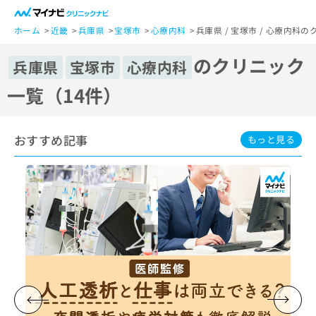
一
般
ホーム
近畿
兵庫県
宝塚市
心療内科
兵庫県 / 宝塚市 / 心療内科
ユ
のクリニック
ー
兵庫県
宝塚市
心療内科
ザ
一覧（14件）
ー
の
方
おすすめ記事
は
もっと見る
こ
ち
ら
医
マ
療
イ
関
ナ
係
ビ
者
ク
の
リ
方
ニ