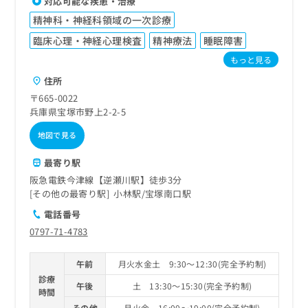
対応可能な疾患・治療
精神科・神経科領域の一次診療
臨床心理・神経心理検査
精神療法
睡眠障害
もっと見る
住所
〒665-0022
兵庫県宝塚市野上2-2-5
地図で見る
最寄り駅
阪急電鉄今津線【逆瀬川駅】徒歩3分
その他の最寄り駅
小林駅
宝塚南口駅
電話番号
0797-71-4783
午前
月火水金土 9:30～12:30(完全予約制)
診療
午後
土 13:30～15:30(完全予約制)
時間
その他
月火金 16:00～19:00(完全予約制)