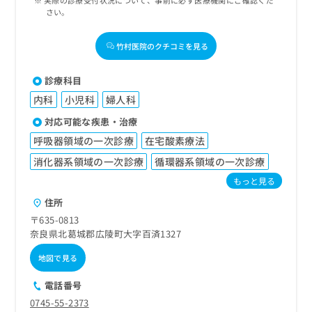
実際の診療受付状況について、事前に必ず医療機関にご確認くだ
さい。
竹村医院のクチコミを見る
診療科目
内科
小児科
婦人科
対応可能な疾患・治療
呼吸器領域の一次診療
在宅酸素療法
消化器系領域の一次診療
循環器系領域の一次診療
もっと見る
住所
〒635-0813
奈良県北葛城郡広陵町大字百済1327
地図で見る
電話番号
0745-55-2373