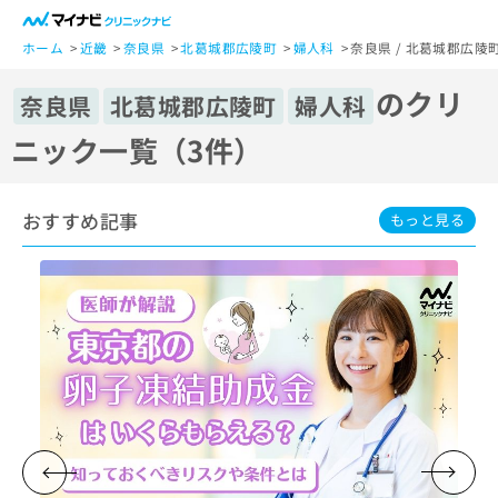
一
般
ホーム
近畿
奈良県
北葛城郡広陵町
婦人科
奈良県 / 北葛城郡広陵
ユ
のクリ
ー
奈良県
北葛城郡広陵町
婦人科
ザ
ニック一覧（3件）
ー
の
方
おすすめ記事
は
もっと見る
こ
ち
ら
医
マ
療
イ
関
ナ
係
ビ
者
ク
の
リ
方
ニ