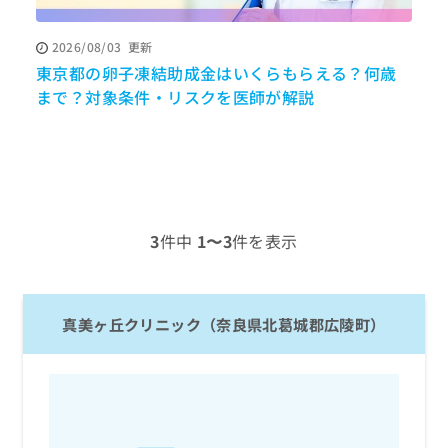
ッ
は
ク
こ
2026/08/03
更新
ナ
ち
東京都の卵子凍結助成金はいくらもらえる？何歳
ビ
ら
に
まで？対象条件・リスクを医師が解説
関
広
す
広
告
る
告
代
お
出
理
問
稿
店
い
の
合
の
お
3
件中
1〜3
件を表示
わ
方
問
せ
い
は
は
合
こ
こ
わ
ち
真美ヶ丘クリニック（奈良県北葛城郡広陵町）
ち
せ
ら
ら
は
こ
こち
ち
広
らは
広
ら
告
マイ
告
出
ナビ