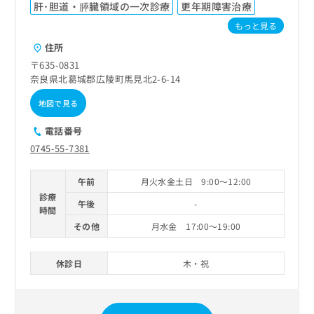
ご了
ら
肝･胆道・膵臓領域の一次診療
更年期障害治療
み
承く
は
ださ
もっと見る
こ
無
い。
住所
ち
料
ら
情
〒635-0831
報
奈良県北葛城郡広陵町馬見北2-6-14
拡
掲
地図で見る
充
載
の
情
電話番号
お
報
0745-55-7381
申
の
し
修
込
正
午前
月火水金土日 9:00～12:00
み
は
診療
午後
-
は
こ
時間
こ
ち
その他
月水金 17:00～19:00
ち
ら
ら
休診日
木・祝
そ
の
他
の