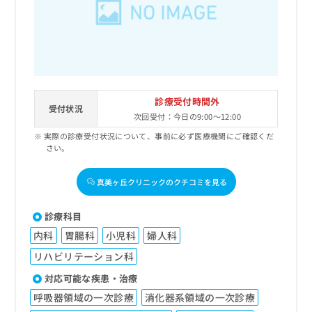
出
稿
クリ
資
稿
ニッ
の
料
クナ
の
お
の
ビサ
お
問
ご
イト
問
い
請
への
い
合
お問
求
合
合せ
わ
は
フォ
わ
診療受付時間外
せ
こ
受付状況
ーム
せ
は
次回受付：今日の9:00～12:00
ち
とな
は
こ
ら
りま
実際の診療受付状況について、事前に必ず医療機関にご確認くだ
こ
ち
す。
さい。
ち
ら
クリ
無
ら
ニッ
料
真美ヶ丘クリニックのクチコミを見る
クの
資
情
予
料
報
約・
診療科目
の
症状
拡
のご
ご
充
内科
胃腸科
小児科
婦人科
相談
請
の
など
リハビリテーション科
求
お
はで
は
申
きま
対応可能な疾患・治療
こ
せん
し
呼吸器領域の一次診療
消化器系領域の一次診療
ので
ち
込