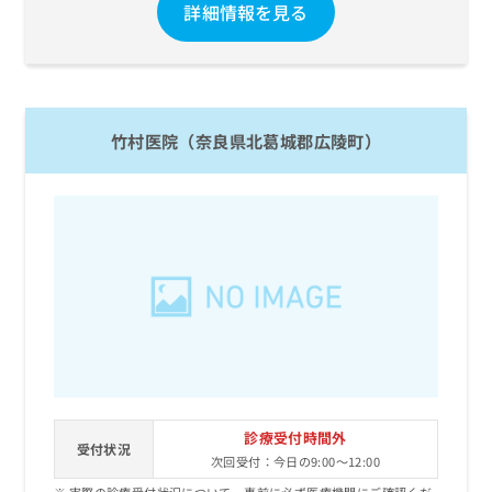
詳細情報を見る
お
問
い
合
わ
せ
竹村医院（奈良県北葛城郡広陵町）
は
こ
ち
ら
診療受付時間外
受付状況
次回受付：今日の9:00～12:00