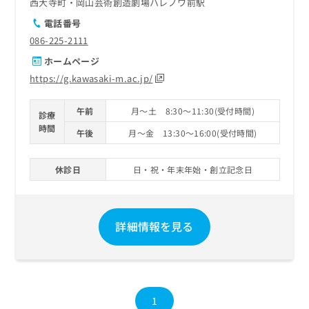
西大寺町・岡山芸術創造劇場ハレノワ前駅
電話番号
086-225-2111
ホームページ
https://g.kawasaki-m.ac.jp/
午前
月～土 8:30～11:30(受付時間)
診療
時間
午後
月～金 13:30～16:00(受付時間)
休診日
日・祝・年末年始・創立記念日
詳細情報を見る
1