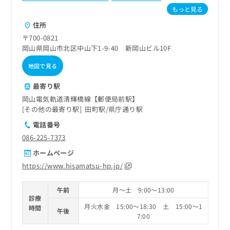
ご了
ら
み
もっと見る
承く
は
ださ
住所
こ
無
い。
ち
料
〒700-0821
ら
情
岡山県岡山市北区中山下1-9-40 新岡山ビル10F
報
地図で見る
拡
掲
充
載
最寄り駅
の
情
お
岡山電気軌道清輝橋線【郵便局前駅】
報
申
その他の最寄り駅
田町駅
県庁通り駅
の
し
修
電話番号
込
正
086-225-7373
み
は
は
こ
ホームページ
こ
ち
https://www.hisamatsu-hp.jp/
ち
ら
ら
午前
月～土 9:00～13:00
そ
診療
の
月火水金 15:00～18:30 土 15:00～1
時間
午後
他
7:00
の