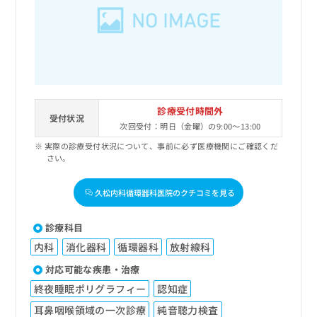
出
稿
クリ
資
稿
ニッ
の
料
クナ
の
お
の
ビサ
お
問
ご
イト
問
い
請
への
い
合
お問
求
合
合せ
わ
は
フォ
わ
せ
こ
診療受付時間外
ーム
せ
受付状況
は
ち
とな
次回受付：明日（金曜）の9:00～13:00
は
こ
ら
りま
こ
実際の診療受付状況について、事前に必ず医療機関にご確認くだ
ち
す。
さい。
ち
ら
クリ
無
ら
ニッ
料
クの
久松内科循環器科医院のクチコミを見る
資
情
予
料
報
約・
の
症状
拡
診療科目
のご
ご
充
相談
内科
消化器科
循環器科
放射線科
請
の
など
求
お
対応可能な疾患・治療
はで
は
申
きま
終夜睡眠ポリグラフィー
認知症
こ
せん
し
ので
ち
込
耳鼻咽喉領域の一次診療
純音聴力検査