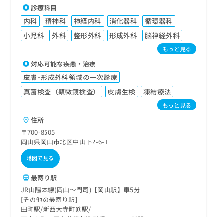
診療科目
内科
精神科
神経内科
消化器科
循環器科
小児科
外科
整形外科
形成外科
脳神経外科
もっと見る
対応可能な疾患・治療
皮膚･形成外科領域の一次診療
真菌検査（顕微鏡検査）
皮膚生検
凍結療法
もっと見る
住所
〒700-8505
岡山県岡山市北区中山下2-6-1
地図で見る
最寄り駅
JR山陽本線(岡山～門司)【岡山駅】車5分
その他の最寄り駅
田町駅
新西大寺町筋駅