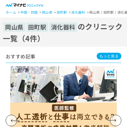
一
般
ホーム
中国・四国
岡山県
田町駅
消化器科
岡山県 / 田町駅 / 
ユ
のクリニック
ー
岡山県
田町駅
消化器科
ザ
一覧（4件）
ー
の
方
おすすめ記事
は
もっと見る
こ
ち
ら
医
マ
療
イ
関
ナ
係
ビ
者
ク
の
リ
方
ニ