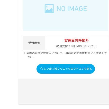
せ
こち
ち
らは
は
マイ
こ
ら
ナビ
ち
クリ
ら
ニッ
クナ
広
ビサ
広
資
イト
告
告
への
料
出
診療受付時間外
出
お問
受付状況
の
稿
次回受付：今日の9:00～12:30
合せ
稿
ご
の
フォ
の
実際の診療受付状況について、事前に必ず医療機関にご確認くだ
請
お
ーム
お
さい。
求
問
とな
問
りま
は
い
い
す。
こ
合
にい皮フ科クリニックのクチコミを見る
合
クリ
ち
わ
ニッ
わ
ら
せ
クの
せ
は
予
は
約・
こ
こ
無
症状
ち
ち
のご
料
ら
相談
ら
情
など
報
はで