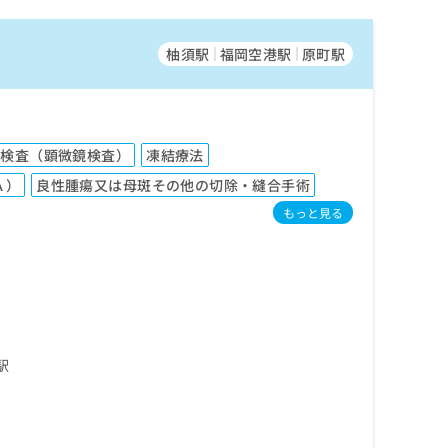
柚須駅
福岡空港駅
原町駅
菌検査（顕微鏡検査）
凍結療法
Ａ）
良性腫瘍又は母斑その他の切除・縫合手術
もっと見る
駅