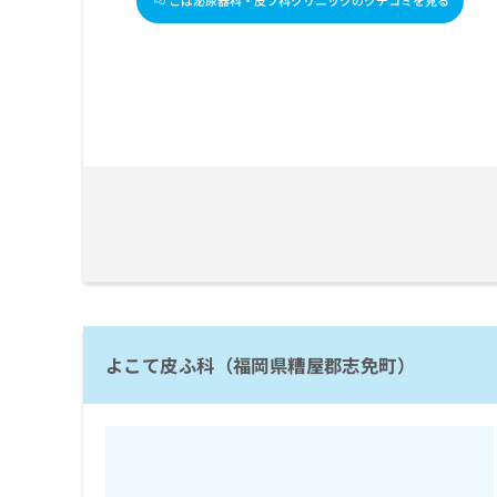
こば泌尿器科・皮フ科クリニックのクチコミを見る
ち
み
ら
は
こ
ち
そ
ら
の
他
の
お
問
い
合
わ
せ
は
こ
よこて皮ふ科（福岡県糟屋郡志免町）
ち
ら