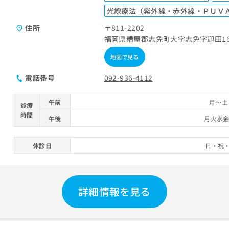
光線療法（紫外線・赤外線・ＰＵＶ
住所
〒811-2202
福岡県糟屋郡志免町大字志免字迎田168
地図で見る
電話番号
092-936-4112
午前
月～土 
診療
時間
午後
月火水金 
休診日
日・祝
詳細情報を見る