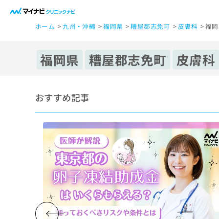
一
ホーム
九州・沖縄
福岡県
糟屋郡志免町
皮膚科
福岡
般
ユ
ー
福岡県
糟屋郡志免町
皮膚科
ザ
ー
の
おすすめ記事
方
は
こ
ち
ら
医
マ
療
イ
ナ
関
ビ