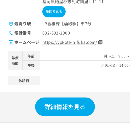
福岡県糟屋郡志免町南里4-11-11
地図で見る
最寄り駅
JR香椎線【酒殿駅】車7分
電話番号
092-692-2900
ホームページ
https://yokote-hifuka.com/
午前
月～土 9:00～
診療
時間
午後
月火水金 14:00
休診日
詳細情報を見る