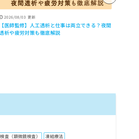
2026/08/03
更新
2026
【医師監修】人工透析と仕事は両立できる？夜間
「よ
透析や疲労対策も徹底解説
調、自
を解
菌検査（顕微鏡検査）
凍結療法