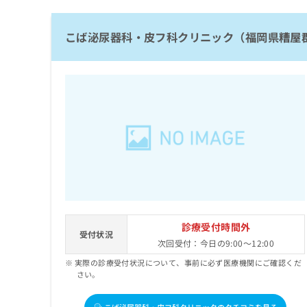
拡
資
きま
充
料
せん
の
ので
の
こば泌尿器科・皮フ科クリニック（福岡県糟屋
ご了
お
ご
承く
申
請
ださ
し
求
い。
込
は
み
こ
は
ち
こ
ら
ち
ら
無
料
掲
情
載
報
情
拡
診療受付時間外
受付状況
報
充
次回受付：今日の9:00～12:00
の
の
実際の診療受付状況について、事前に必ず医療機関にご確認くだ
修
お
さい。
正
申
は
し
こ
込