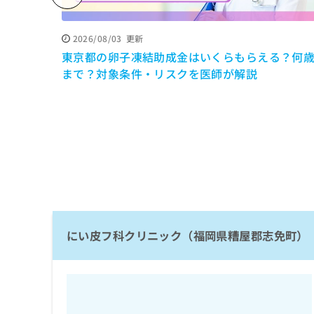
係
ク
者
リ
の
ニ
2026/08/03
更新
ッ
方
東京都の卵子凍結助成金はいくらもらえる？何
ク
は
まで？対象条件・リスクを医師が解説
ナ
こ
ビ
ち
に
関
ら
す
る
お
広
広
問
告
告
い
出
代
合
稿
わ
理
の
にい皮フ科クリニック（福岡県糟屋郡志免町）
せ
店
お
は
の
問
こ
い
方
ち
合
ら
は
わ
こ