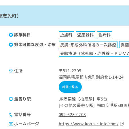
郡志免町）
診療科目
皮膚科
泌尿器科
性病科
対応可能な疾患・治療
皮膚･形成外科領域の一次診療
真
光線療法（紫外線・赤外線・ＰＵＶ
住所
〒811-2205
福岡県糟屋郡志免町別府北1-14-24
地図で見る
最寄り駅
JR篠栗線【柚須駅】車5分
その他の最寄り駅
福岡空港駅
原町
電話番号
092-623-0203
ホームページ
https://www.koba-clinic.com/