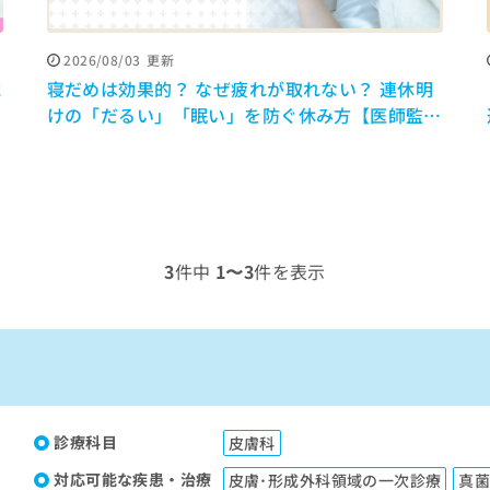
2026/08/03
更新
歳
寝だめは効果的？ なぜ疲れが取れない？ 連休明
けの「だるい」「眠い」を防ぐ休み方【医師監
修】
3
件中
1〜3
件を表示
診療科目
皮膚科
対応可能な疾患・治療
皮膚･形成外科領域の一次診療
真