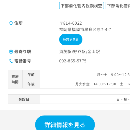
下部消化管内視鏡検査
下部消化管
住所
〒814-0022
福岡県福岡市早良区原7-4-7
地図で見る
最寄り駅
賀茂駅
野芥駅
金山駅
電話番号
092-865-5775
午前
月～土 9:00～12
診療
時間
午後
月火水金 14:00～17:30 土 1
休診日
日・祝
詳細情報を見る