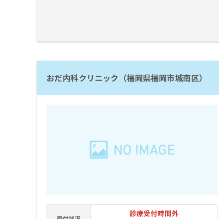
ち
み
ら
は
こ
ち
そ
ら
の
他
の
おだ内科クリニック（福岡県福岡市城南区）
お
問
い
合
わ
せ
は
こ
ち
ら
診療受付時間外
受付状況