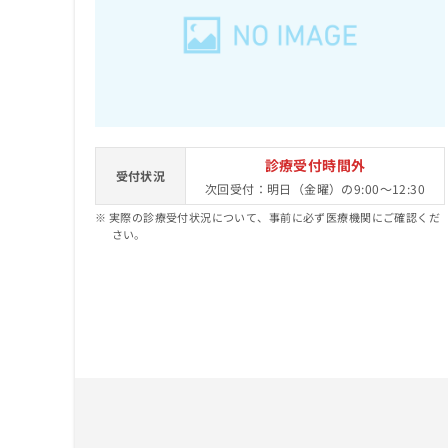
せ
こち
ち
らは
は
マイ
こ
ら
ナビ
ち
クリ
ら
ニッ
クナ
広
ビサ
広
資
イト
告
告
への
料
出
診療受付時間外
出
お問
受付状況
の
稿
次回受付：明日（金曜）の9:00～12:30
合せ
稿
ご
の
フォ
の
実際の診療受付状況について、事前に必ず医療機関にご確認くだ
請
お
ーム
お
さい。
求
問
とな
問
りま
は
い
い
す。
こ
合
合
クリ
ち
わ
ニッ
わ
ら
せ
クの
せ
は
予
は
約・
こ
こ
無
症状
ち
ち
のご
料
ら
相談
ら
情
など
報
はで