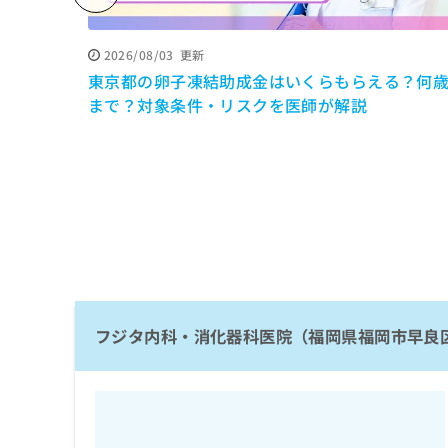
係
ク
者
リ
の
ニ
2026/08/03
更新
ッ
方
東京都の卵子凍結助成金はいくらもらえる？何
ク
は
まで？対象条件・リスクを医師が解説
ナ
こ
ビ
ち
に
関
ら
す
る
お
広
広
問
告
告
い
出
代
合
稿
わ
理
の
フジタ内科・消化器科医院（福岡県福岡市早良
せ
店
お
は
の
問
こ
い
方
ち
合
ら
は
わ
こ