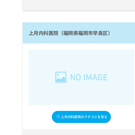
拡
資
きま
充
料
せん
の
ので
の
ご了
お
ご
承く
申
請
ださ
上月内科医院（福岡県福岡市早良区）
し
求
い。
込
は
み
こ
は
ち
こ
ら
ち
ら
無
料
掲
情
載
報
情
拡
報
充
の
の
修
お
上月内科医院のクチコミを見る
正
申
は
し
こ
込