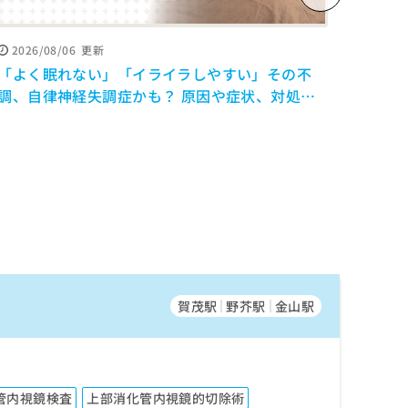
2026/08/06
更新
2026
「よく眠れない」「イライラしやすい」その不
【医
調、自律神経失調症かも？ 原因や症状、対処法
透析
を解説【医師監修】
賀茂駅
野芥駅
金山駅
管内視鏡検査
上部消化管内視鏡的切除術