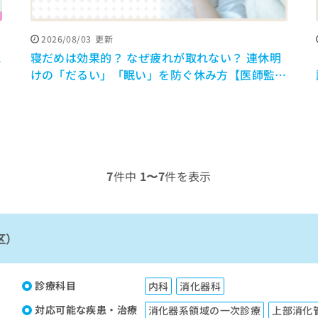
2026/08/03
更新
歳
寝だめは効果的？ なぜ疲れが取れない？ 連休明
けの「だるい」「眠い」を防ぐ休み方【医師監
修】
7
件中
1〜7
件を表示
区）
診療科目
内科
消化器科
対応可能な疾患・治療
消化器系領域の一次診療
上部消化