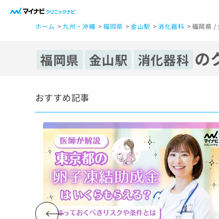
一
ホーム
九州・沖縄
福岡県
金山駅
消化器科
福岡県 
般
ユ
の
ー
福岡県
金山駅
消化器科
ザ
ー
の
おすすめ記事
方
は
こ
ち
ら
医
マ
療
イ
ナ
関
ビ