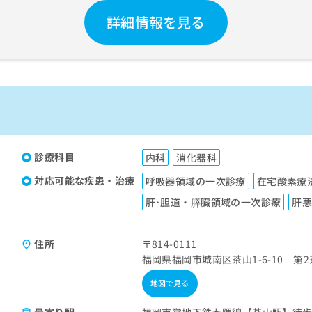
詳細情報を見る
診療科目
内科
消化器科
対応可能な疾患・治療
呼吸器領域の一次診療
在宅酸素療
肝･胆道・膵臓領域の一次診療
肝
住所
〒814-0111
福岡県福岡市城南区茶山1-6-10 第2
地図で見る
最寄り駅
福岡市営地下鉄七隈線【茶山駅】徒歩