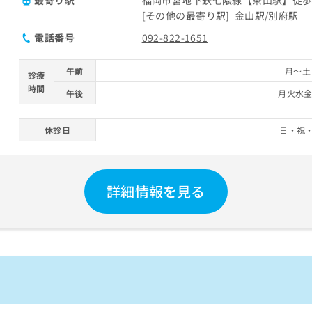
その他の最寄り駅
金山駅
別府駅
電話番号
092-822-1651
午前
月～土 
診療
時間
午後
月火水金 
休診日
日・祝
詳細情報を見る
）