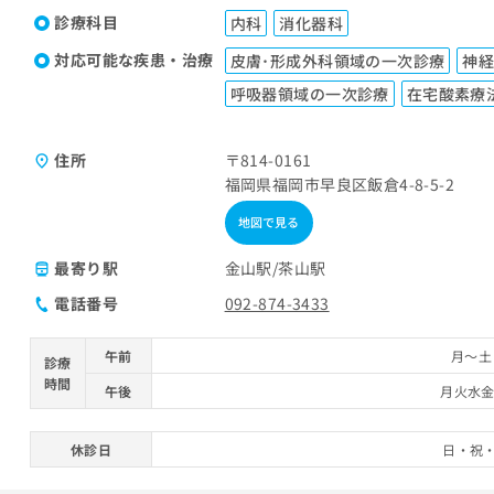
診療科目
内科
消化器科
対応可能な疾患・治療
皮膚･形成外科領域の一次診療
神経
呼吸器領域の一次診療
在宅酸素療
住所
〒814-0161
福岡県福岡市早良区飯倉4-8-5-2
地図で見る
最寄り駅
金山駅
茶山駅
電話番号
092-874-3433
午前
月～土 
診療
時間
午後
月火水金 
休診日
日・祝