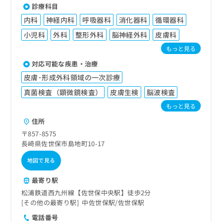
診療科目
内科
神経内科
呼吸器科
消化器科
循環器科
小児科
外科
整形外科
脳神経外科
皮膚科
もっと見る
対応可能な疾患・治療
皮膚･形成外科領域の一次診療
真菌検査（顕微鏡検査）
皮膚生検
脳波検査
もっと見る
住所
〒857-8575
長崎県佐世保市島地町10-17
地図で見る
最寄り駅
松浦鉄道西九州線【佐世保中央駅】徒歩2分
その他の最寄り駅
中佐世保駅
佐世保駅
電話番号