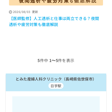
ッ
は
ク
こ
2026/08/03
更新
ナ
ち
【医師監修】人工透析と仕事は両立できる？夜間
ビ
ら
に
透析や疲労対策も徹底解説
関
広
す
広
告
る
告
代
お
出
理
問
稿
店
い
の
合
の
お
5
件中
1〜5
件を表示
わ
方
問
せ
い
は
は
合
こ
こ
とみた産婦人科クリニック（長崎県佐世保市）
わ
ち
ち
せ
ら
日宇駅
ら
は
こ
こち
ち
広
らは
広
ら
告
マイ
告
出
ナビ