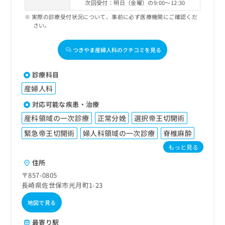
次回受付：明日（金曜）の9:00～12:30
実際の診療受付状況について、事前に必ず医療機関にご確認くだ
さい。
つきやま産婦人科のクチコミを見る
診療科目
産婦人科
対応可能な疾患・治療
産科領域の一次診療
正常分娩
選択帝王切開術
緊急帝王切開術
婦人科領域の一次診療
脊椎麻酔
もっと見る
住所
〒857-0805
長崎県佐世保市光月町1-23
地図で見る
最寄り駅