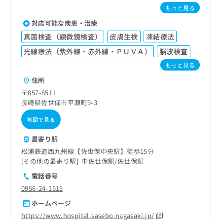
もっと見る
対応可能な疾患・治療
真菌検査（顕微鏡検査）
皮膚生検
凍結療法
光線療法（紫外線・赤外線・ＰＵＶＡ）
脳波検査
もっと見る
住所
〒857-8511
長崎県佐世保市平瀬町9-3
地図で見る
最寄り駅
松浦鉄道西九州線【佐世保中央駅】徒歩15分
その他の最寄り駅
中佐世保駅
佐世保駅
電話番号
0956-24-1515
ホームページ
https://www.hospital.sasebo.nagasaki.jp/