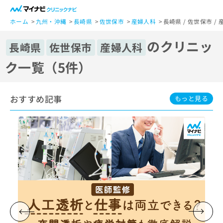
一
般
ホーム
九州・沖縄
長崎県
佐世保市
産婦人科
長崎県 / 佐世保市 
ユ
のクリニッ
ー
長崎県
佐世保市
産婦人科
ザ
ク一覧（5件）
ー
の
方
おすすめ記事
は
もっと見る
こ
ち
ら
医
マ
療
イ
関
ナ
係
ビ
者
ク
の
リ
方
ニ