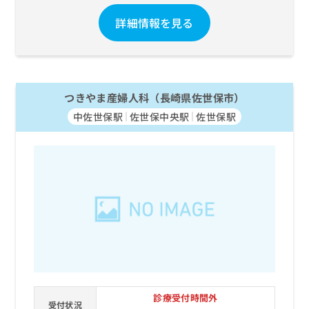
お
詳細情報を見る
問
い
合
わ
せ
は
つきやま産婦人科（長崎県佐世保市）
こ
中佐世保駅
佐世保中央駅
佐世保駅
ち
ら
診療受付時間外
受付状況