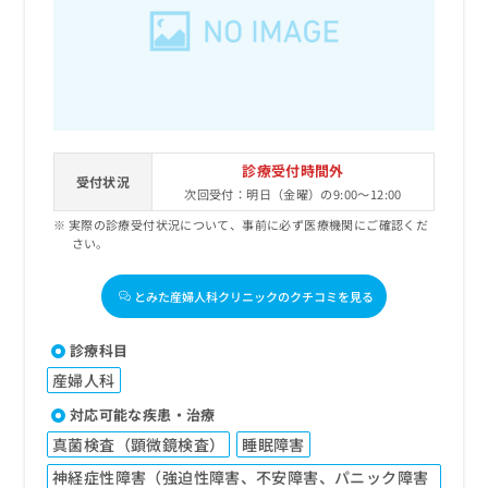
出
稿
クリ
資
稿
ニッ
の
料
クナ
の
お
の
ビサ
お
問
ご
イト
問
い
請
への
い
合
お問
求
合
合せ
わ
は
フォ
わ
せ
こ
診療受付時間外
ーム
せ
受付状況
は
ち
とな
次回受付：明日（金曜）の9:00～12:00
は
こ
ら
りま
こ
実際の診療受付状況について、事前に必ず医療機関にご確認くだ
ち
す。
さい。
ち
ら
クリ
無
ら
ニッ
料
クの
とみた産婦人科クリニックのクチコミを見る
資
情
予
料
報
約・
の
症状
拡
診療科目
のご
ご
充
相談
産婦人科
請
の
など
求
お
対応可能な疾患・治療
はで
は
申
きま
真菌検査（顕微鏡検査）
睡眠障害
こ
せん
し
ので
ち
込
神経症性障害（強迫性障害、不安障害、パニック障害