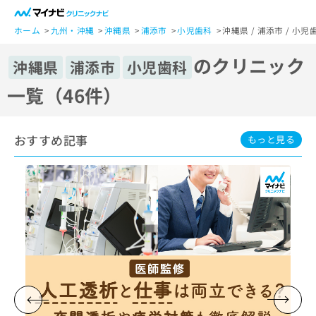
一
般
ホーム
九州・沖縄
沖縄県
浦添市
小児歯科
沖縄県 / 浦添市 / 
ユ
のクリニック
ー
沖縄県
浦添市
小児歯科
ザ
一覧（46件）
ー
の
方
おすすめ記事
は
もっと見る
こ
ち
ら
医
マ
療
イ
関
ナ
係
ビ
者
ク
の
リ
方
ニ