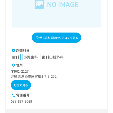
出
稿
クリ
資
稿
ニッ
の
料
クナ
の
お
の
ビサ
お
問
ご
イト
問
い
請
への
い
合
お問
求
合
合せ
わ
は
フォ
わ
せ
伊礼歯科医院のクチコミを見る
こ
ーム
せ
は
ち
とな
は
こ
ら
りま
診療科目
こ
ち
す。
ち
歯科
小児歯科
歯科口腔外科
ら
クリ
無
ら
ニッ
料
住所
クの
資
情
予
〒901-2127
料
報
約・
沖縄県浦添市屋富祖3-7-3-202
の
症状
拡
のご
ご
充
地図で見る
相談
請
の
など
求
電話番号
お
はで
は
申
きま
098-877-9039
こ
せん
し
ので
ち
込