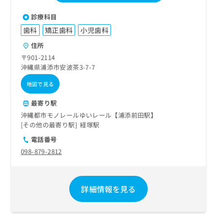
お
問
診療科目
い
歯科
矯正歯科
小児歯科
合
わ
住所
せ
〒901-2114
は
沖縄県浦添市安波茶3-7-7
こ
ち
地図で見る
ら
最寄り駅
沖縄都市モノレールゆいレール【浦添前田駅】
その他の最寄り駅
経塚駅
電話番号
098-879-2812
詳細情報を見る