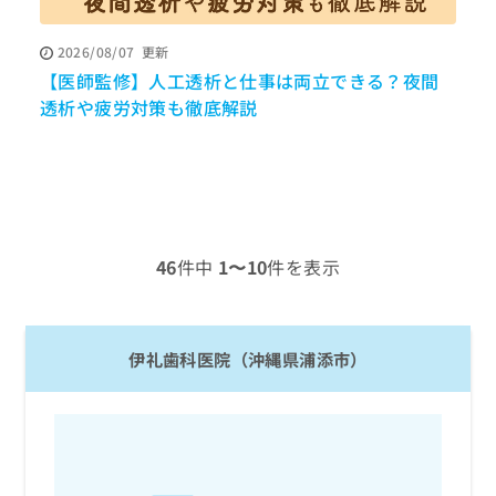
ッ
は
ク
こ
2026/08/07
更新
ナ
ち
【医師監修】人工透析と仕事は両立できる？夜間
ビ
ら
に
透析や疲労対策も徹底解説
関
広
す
広
告
る
告
代
お
出
理
問
稿
店
い
の
合
の
お
46
件中
1〜10
件を表示
わ
方
問
せ
い
は
は
合
こ
こ
わ
ち
伊礼歯科医院（沖縄県浦添市）
ち
せ
ら
ら
は
こ
こち
ち
広
らは
広
ら
告
マイ
告
出
ナビ