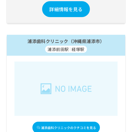
ご了
ら
み
承く
詳細情報を見る
は
ださ
こ
無
い。
ち
料
ら
情
報
拡
掲
浦添歯科クリニック（沖縄県浦添市）
充
載
浦添前田駅
経塚駅
の
情
お
報
申
の
し
修
込
正
み
は
は
こ
こ
ち
ち
ら
ら
そ
の
他
浦添歯科クリニックのクチコミを見る
の