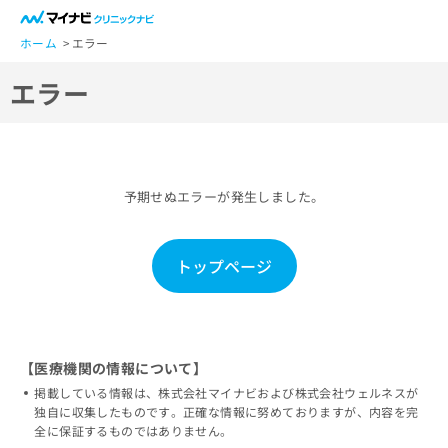
一
般
ホーム
エラー
ユ
エラー
ー
ザ
ー
の
方
予期せぬエラーが発生しました。
は
こ
ち
トップページ
ら
医
マ
療
イ
関
ナ
【医療機関の情報について】
係
ビ
掲載している情報は、株式会社マイナビおよび株式会社ウェルネスが
者
ク
独自に収集したものです。正確な情報に努めておりますが、内容を完
の
リ
全に保証するものではありません。
方
ニ