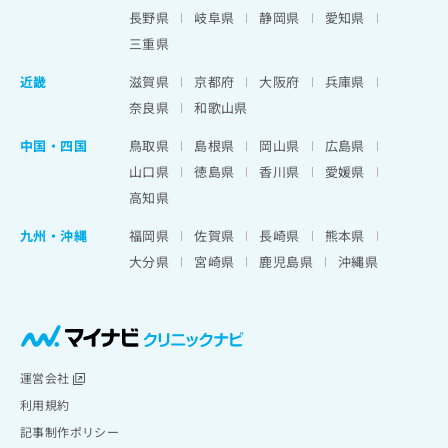
出
稿
クリ
資
長野県
岐阜県
静岡県
愛知県
稿
ニッ
の
料
クナ
三重県
の
お
の
ビサ
お
問
ご
イト
近畿
滋賀県
京都府
大阪府
兵庫県
問
い
請
への
い
奈良県
和歌山県
合
お問
求
合
合せ
わ
は
フォ
わ
中国・四国
鳥取県
島根県
岡山県
広島県
せ
こ
ーム
せ
は
ち
山口県
徳島県
香川県
愛媛県
とな
は
こ
ら
りま
高知県
こ
ち
す。
ち
ら
クリ
九州・沖縄
福岡県
佐賀県
長崎県
熊本県
無
ら
ニッ
料
大分県
宮崎県
鹿児島県
沖縄県
クの
資
情
予
料
報
約・
の
症状
拡
のご
ご
充
相談
請
の
など
求
お
運営会社
はで
は
申
きま
利用規約
こ
せん
し
記事制作ポリシー
ので
ち
込