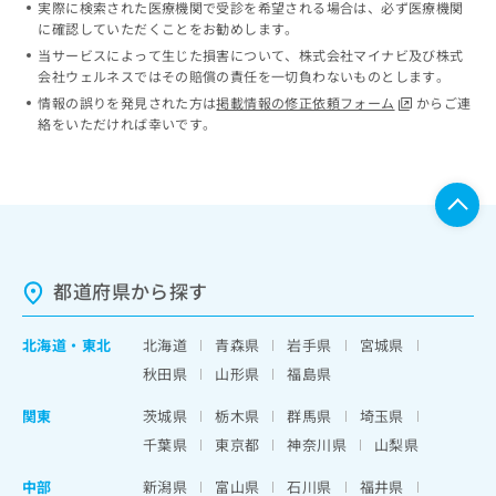
実際に検索された医療機関で受診を希望される場合は、必ず医療機関
ッ
は
に確認していただくことをお勧めします。
ク
こ
ナ
当サービスによって生じた損害について、株式会社マイナビ及び株式
ち
会社ウェルネスではその賠償の責任を一切負わないものとします。
ビ
ら
に
情報の誤りを発見された方は
掲載情報の修正依頼フォーム
からご連
関
絡をいただければ幸いです。
広
す
広
告
る
告
代
お
出
理
問
稿
店
い
の
合
の
お
わ
方
問
都道府県から探す
せ
い
は
は
合
こ
こ
北海道
・
東北
北海道
青森県
岩手県
宮城県
わ
ち
ち
せ
秋田県
山形県
福島県
ら
ら
は
こ
関東
茨城県
栃木県
群馬県
埼玉県
こち
ち
広
千葉県
東京都
神奈川県
山梨県
らは
広
ら
告
マイ
告
出
中部
ナビ
新潟県
富山県
石川県
福井県