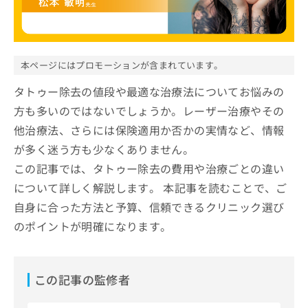
ッ
は
ク
こ
ナ
ち
ビ
ら
に
本ページにはプロモーションが含まれています。
関
広
す
タトゥー除去の値段や最適な治療法についてお悩みの
広
告
る
告
方も多いのではないでしょうか。レーザー治療やその
代
お
出
他治療法、さらには保険適用か否かの実情など、情報
理
問
稿
店
い
の
が多く迷う方も少なくありません。
合
の
お
この記事では、タトゥー除去の費用や治療ごとの違い
わ
方
問
せ
について詳しく解説します。 本記事を読むことで、ご
い
は
は
合
こ
自身に合った方法と予算、信頼できるクリニック選び
こ
わ
ち
のポイントが明確になります。
ち
せ
ら
ら
は
こ
こち
ち
広
この記事の監修者
らは
広
ら
告
マイ
告
出
ナビ