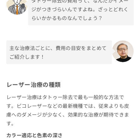
タトゥー除去の費用って、なんだかイメー
ご了
ら
み
承く
ジがつきづらいんですよね。ざっとどれく
は
ださ
こ
無
い。
らいかかるものなんでしょう？
ち
料
ら
情
報
拡
掲
主な治療法ごとに、費用の目安をまとめて
充
載
の
情
ご紹介します！
お
報
申
の
し
修
込
正
レーザー治療の種類
み
は
は
こ
レーザー治療はタトゥー除去で最も一般的な方法で
こ
ち
ち
ら
す。ピコレーザーなどの最新機種では、従来よりも皮
ら
膚へのダメージが少なく、効果的な治療が期待できま
そ
す。
の
他
カラー適応と色素の深さ
の