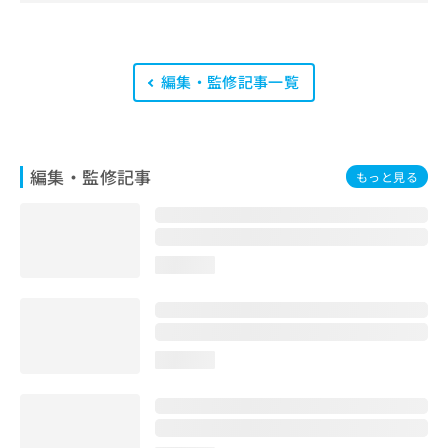
クナビ」。
編集部では、地域ごとの医療機関情報
をわかりやすく整理し、最新の公式情
編集・監修記事一覧
報にもとづいて発信しています。
また、医療広告ガイドラインに準拠し
た編集体制を整えており、編集部内に
は、一般社団法人薬機法医療法規格協
会が実施する「YMAA（薬機法・医療
編集・監修記事
もっと見る
法適法広告取扱個人認証規格）」講習
を修了したメンバーが複数名在籍して
います。
loading...
loading...