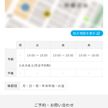
拡大地図を表示
月
火
水
木
-
10:00 ～ 18:00
10:00 ～ 20:00
10:00 ～ 18:00
10
午前
火水木金土(完全予約制)
午後
-
-
-
-
休診日
月・日・祝・年末年始・お盆
ご予約・お問い合わせ