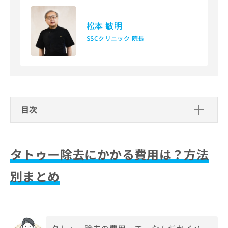
出
稿
クリ
資
稿
ニッ
の
料
クナ
の
松本 敏明
お
の
ビサ
お
問
ご
SSCクリニック 院長
イト
問
い
請
への
い
合
お問
求
合
合せ
わ
は
フォ
わ
せ
こ
ーム
せ
は
ち
とな
は
こ
ら
りま
こ
ち
す。
目次
ち
ら
クリ
無
ら
ニッ
タトゥー除去にかかる費用は？方法別
料
クの
資
まとめ
情
予
料
タトゥー除去にかかる費用は？方法
報
約・
レーザー治療の種類
の
症状
拡
保険適用について
のご
ご
充
別まとめ
切除手術
相談
保険適用になる場合
請
の
どのクリニックを選ぶべきか
など
植皮法
求
お
はで
は
タトゥー除去クリニックの選び方
申
きま
薬剤による除去
まとめ：適切なタトゥー除去の方法と費用につ
こ
せん
し
いて
その他注目する除去技術
ので
ち
込