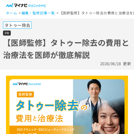
一
般
ホーム
編集・監修記事一覧
【医師監修】タトゥー除去の費用と治療法を
ユ
タトゥー除去
ー
ザ
PR
ー
【医師監修】タトゥー除去の費用と
の
治療法を医師が徹底解説
方
は
2026/06/18
更新
こ
ち
ら
医
マ
療
イ
関
ナ
係
ビ
者
ク
の
リ
方
ニ