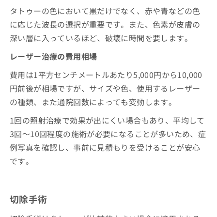
お
タトゥーの色において黒だけでなく、赤や青などの色
問
に応じた波長の選択が重要です。また、色素が皮膚の
い
合
深い層に入っているほど、破壊に時間を要します。
わ
せ
レーザー治療の費用相場
は
費用は1平方センチメートルあたり5,000円から10,000
こ
ち
円前後が相場ですが、サイズや色、使用するレーザー
ら
の種類、また通院回数によっても変動します。
1回の照射治療で効果が出にくい場合もあり、平均して
3回～10回程度の施術が必要になることが多いため、症
例写真を確認し、事前に見積もりを受けることが安心
です。
切除手術