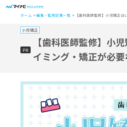
一
ホーム
編集・監修記事一覧
【歯科医師監修】小児矯正は
般
ユ
小児矯正
ー
ザ
【歯科医師監修】小児
ー
PR
の
イミング・矯正が必要
方
は
こ
ち
ら
医
マ
療
イ
ナ
関
ビ