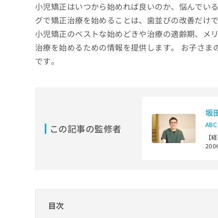
せ
こち
小児矯正はいつから始めれば良いのか、悩んでいる
ち
らは
は
グで矯正治療を始めることは、歯並びの改善だけで
マイ
こ
ら
ナビ
ち
小児矯正のベストな始めどきや治療の適齢期、メ
クリ
ら
ニッ
治療を始めるための情報を提供します。 お子さま
クナ
です。
広
ビサ
広
資
イト
告
告
への
料
出
出
お問
の
稿
合せ
稿
ご
の
フォ
の
請
お
ーム
坂
お
求
問
とな
問
AB
りま
この記事の監修者
は
い
い
す。
こ
【経
合
合
クリ
200
ち
わ
ニッ
わ
┗日
ら
せ
クの
せ
200
は
予
は
┗研
約・
こ
┗日
こ
無
症状
ち
┗都
ち
のご
料
ら
200
相談
ら
情
目次
┗都
など
報
┗静
はで