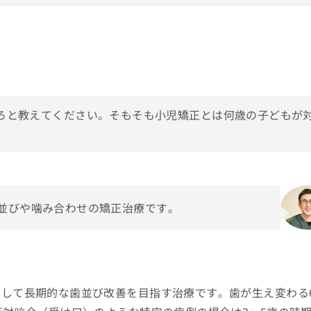
2年
児歯科専門医院 ABC Dental 子ども専門 小児歯科 矯正歯科
田区田園調布にて小児歯科と小児矯正の専門医院を開業、院長就任
格・認定】
トなタイミング
ンビザライン認定ドクター
ンビザライン・プラチナプロバイダー認定（2026）
効なケース
属学会】
ろと教えてください。そもそも小児矯正とは何歳の子どもが
）
本小児歯科学会
本矯正歯科学会
期）
本歯科審美学会
療方針】
の咬み合わせと成長を第一に。必要な時期に、必要十分な治療を、できるだけ
よく・負担少なく進めます。ご家庭の生活リズムやライフイベントも踏まえ、
並びや噛み合わせの矯正治療です。
けやすい計画」を重視します。
ポイント＞
判断を
の場合＞
して長期的な歯並び改善を目指す治療です。歯が生え変わる