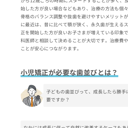
から12歳ごろの時期にスタートすることが多く、
ち
み
始した方が良い場合などもあり、治療の方法も個
ら
は
骨格のバランス調整や抜歯を避けやすいメリット
こ
ち
に最近は、昔に比べて顎が狭く、永久歯が生える
そ
ら
正を開始した方が良いお子さまが増えている印象
の
他
科医師と相談して決めることが大切です。治療費
の
ことが安心につながります。
お
問
い
合
小児矯正が必要な歯並びとは？
わ
せ
は
こ
子どもの歯並びって、成長したら勝手
ち
要ですか？
ら
なかには成長に伴って自然に改善するケースもあ