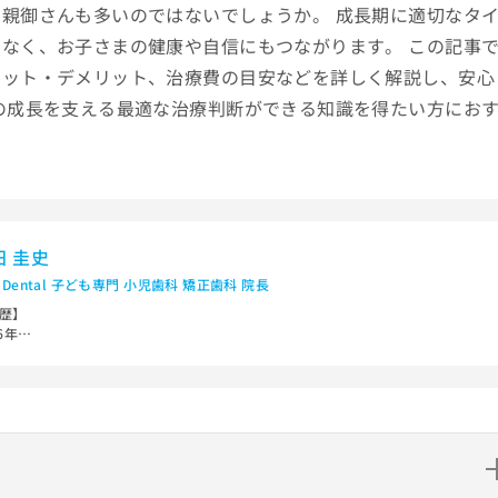
親御さんも多いのではないでしょうか。 成長期に適切なタ
なく、お子さまの健康や自信にもつながります。 この記事
リット・デメリット、治療費の目安などを詳しく解説し、安心
の成長を支える最適な治療判断ができる知識を得たい方にお
田 圭史
C Dental 子ども専門 小児歯科 矯正歯科 院長
歴】
6年
本大学歯学部卒業(第54回)/歯科医師免許取得
7年
修課程修了（日本大学歯学部附属歯科病院）
本大学歯学部附属歯科病院 小児歯科 勤務
内小児歯科専門医院にて小児歯科医・子ども歯列矯正医として勤務
7-2012年
内矯正歯科医院にて矯正歯科医として勤務
岡県・愛知県の歯科医院にて小児矯正医として勤務