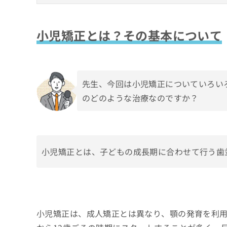
拡
資
201
きま
小児矯正とは？その基本について
充
料
┗小
せん
の
ので
┗大
の
小児矯正とは？その基本について
小児矯正が必要な歯並びとは？
ご了
お
ご
承く
【資
申
請
受け口：反対咬合
ださ
早すぎても遅すぎてもダメ？治療開始のベス
・イ
し
求
い。
・イ
出っ歯：上顎前突
込
は
乳歯列期（3〜5歳頃）からの早期治療が有
具体的な治療内容と期間
み
こ
前歯の上下にすき間：開咬
【所
先生、今回は小児矯正についていろい
混合歯列期：6〜12歳頃（1期治療の適齢期
は
ち
・日
治療に使用する器具の種類
歯がガタガタ：叢生・乱ぐい歯
小児矯正を始めることのメリット
こ
のどのような治療なのですか？
ら
・日
永久歯列完成後：12歳以降（2期治療の適齢
ち
治療期間の目安
・日
ディープバイト：過蓋咬合
ら
小児矯正のデメリットについて
すきっ歯：空隙歯列
無
【治
将来
料
治療を成功させるための注意点
効率
掲
情
小児矯正とは、子どもの成長期に合わせて行う歯
「続
載
生活習慣の見直し
報
治療の費用の目安
情
拡
矯正装置の使用状況を守ること
報
充
＜費用を比較するときに確認しておきたい
まとめ：子どもの成長に合わせた最適な治療
の
＜取り外し式の装置（マウスピースなど）
の
修
お
＜固定式の装置（ワイヤー矯正）の場合＞
正
申
小児矯正は、成人矯正とは異なり、顎の発育を利用
は
し
こ
込