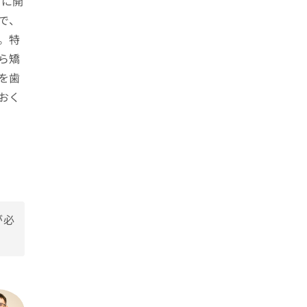
期に開
で、
。特
ら矯
を歯
おく
が必