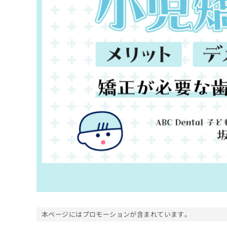
係
ク
者
リ
の
ニ
ッ
方
ク
は
ナ
こ
ビ
ち
に
関
ら
す
る
お
広
広
問
告
告
い
出
代
合
稿
わ
理
の
せ
店
お
は
の
問
こ
い
方
ち
合
ら
は
本ページにはプロモーションが含まれています。
わ
こ