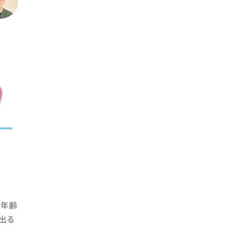
始年齢
出る