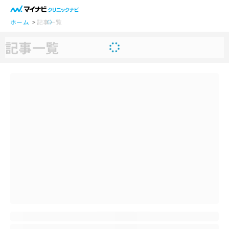
一
般
ホーム
記事一覧
ユ
記事一覧
ー
ザ
ー
の
方
は
こ
ち
ら
医
マ
療
イ
関
ナ
係
ビ
者
ク
の
リ
方
ニ